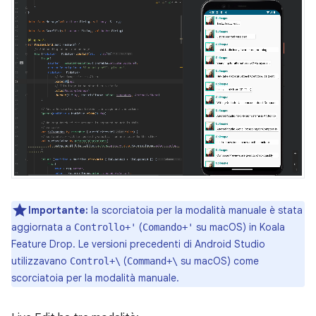
Importante:
la scorciatoia per la modalità manuale è stata
aggiornata a
(
su macOS) in Koala
Controllo+'
Comando+'
Feature Drop. Le versioni precedenti di Android Studio
utilizzavano
(
su macOS) come
Control+\
Command+\
scorciatoia per la modalità manuale.