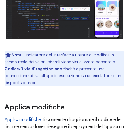
Nota:
l'indicatore dell'interfaccia utente di modifica in
tempo reale dei valori letterali viene visualizzato accanto a
Codice/Dividi/Progettazione
finché è presente una
connessione attiva all'app in esecuzione su un emulatore o un
dispositivo fisico.
Applica modifiche
Applica modifiche
ti consente di aggiornare il codice e le
risorse senza dover rieseguire il deployment dell'app su un