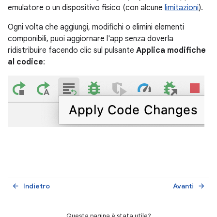
emulatore o un dispositivo fisico (con alcune
limitazioni
).
Ogni volta che aggiungi, modifichi o elimini elementi
componibili, puoi aggiornare l'app senza doverla
ridistribuire facendo clic sul pulsante
Applica modifiche
al codice
:
Indietro
Avanti
arrow_back
arrow_forward
Questa pagina è stata utile?