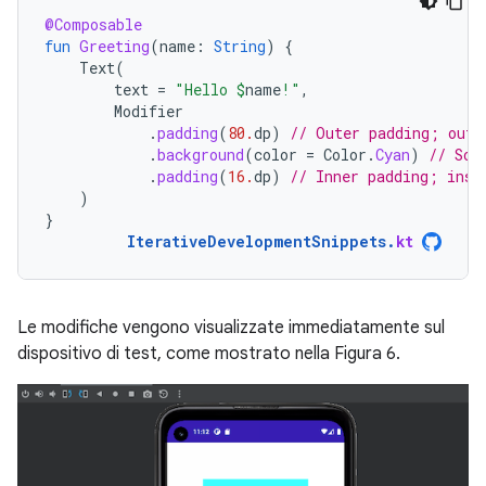
@Composable
fun
Greeting
(
name
:
String
)
{
Text
(
text
=
"Hello 
$
name
!"
,
Modifier
.
padding
(
80.
dp
)
// Outer padding; outs
.
background
(
color
=
Color
.
Cyan
)
// Sol
.
padding
(
16.
dp
)
// Inner padding; insi
)
}
IterativeDevelopmentSnippets
.
kt
Le modifiche vengono visualizzate immediatamente sul
dispositivo di test, come mostrato nella Figura 6.