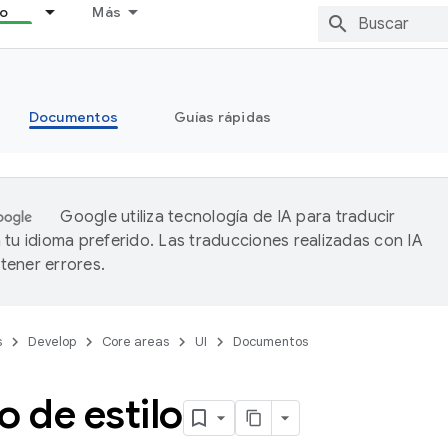
lo
Más
Documentos
Guías rápidas
Google utiliza tecnología de IA para traducir
 tu idioma preferido. Las traducciones realizadas con IA
ener errores.
s
Develop
Core areas
UI
Documentos
o de estilo