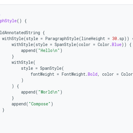
e
phStyle
()
{
ldAnnotatedString
{
withStyle
(
style
=
ParagraphStyle
(
lineHeight
=
30.
sp
))
withStyle
(
style
=
SpanStyle
(
color
=
Color
.
Blue
))
{
append
(
"Hello\n"
)
}
withStyle
(
style
=
SpanStyle
(
fontWeight
=
FontWeight
.
Bold
,
color
=
Color
)
)
{
append
(
"World\n"
)
}
append
(
"Compose"
)
}