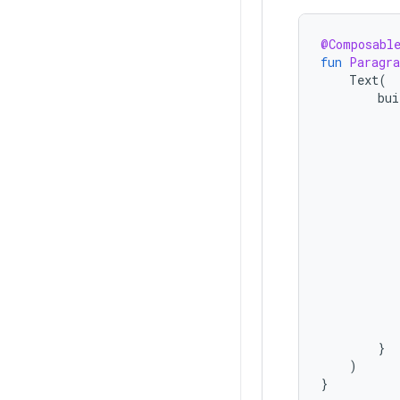
@Composabl
fun
Paragra
Text
(
bui
}
)
}