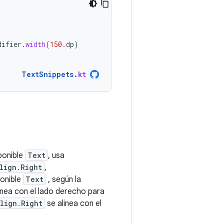
difier
.
width
(
150.
dp
)
TextSnippets
.
kt
ponible
Text
, usa
lign.Right
,
ponible
Text
, según la
inea con el lado derecho para
lign.Right
se alinea con el