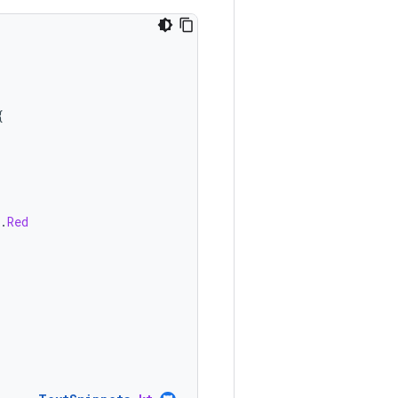
{
.
Red