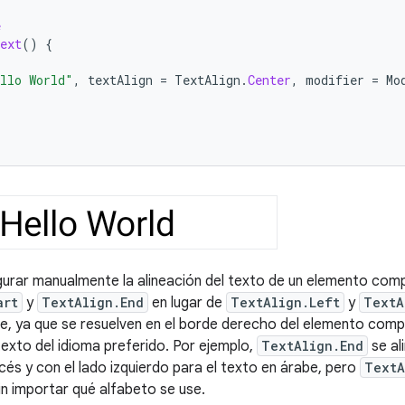
e
ext
()
{
llo World"
,
textAlign
=
TextAlign
.
Center
,
modifier
=
Mo
igurar manualmente la alineación del texto de un elemento com
art
y
TextAlign.End
en lugar de
TextAlign.Left
y
TextA
, ya que se resuelven en el borde derecho del elemento com
texto del idioma preferido. Por ejemplo,
TextAlign.End
se al
cés y con el lado izquierdo para el texto en árabe, pero
TextA
in importar qué alfabeto se use.