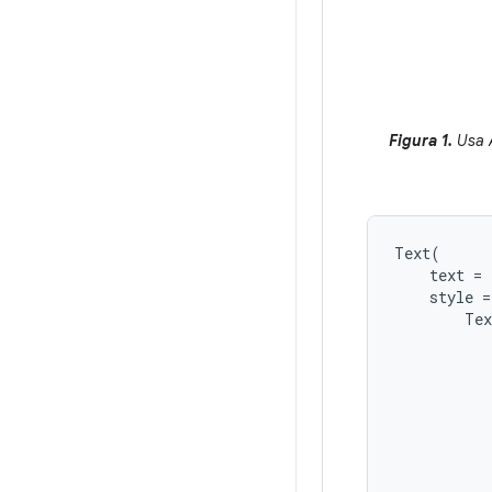
Figura 1.
Usa A
Text
(
text
=
style
=
Tex