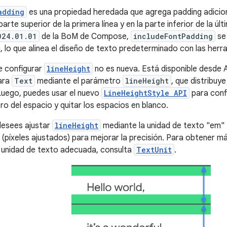
adding
es una propiedad heredada que agrega padding adicion
parte superior de la primera línea y en la parte inferior de la últ
024.01.01
de la BoM de Compose,
includeFontPadding
se
 lo que alinea el diseño de texto predeterminado con las her
e configurar
lineHeight
no es nueva. Está disponible desde 
ara
Text
mediante el parámetro
lineHeight
, que distribuye
 Luego, puedes usar el nuevo
LineHeightStyle API
para conf
ro del espacio y quitar los espacios en blanco.
desees ajustar
lineHeight
mediante la unidad de texto "em" 
" (píxeles ajustados) para mejorar la precisión. Para obtener
 unidad de texto adecuada, consulta
TextUnit
.