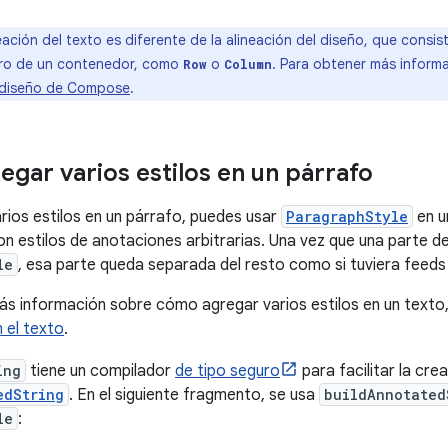
eación del texto es diferente de la alineación del diseño, que consi
ro de un contenedor, como
o
. Para obtener más inform
Row
Column
l diseño de Compose
.
gar varios estilos en un párrafo
rios estilos en un párrafo, puedes usar
ParagraphStyle
en 
n estilos de anotaciones arbitrarias. Una vez que una parte d
le
, esa parte queda separada del resto como si tuviera feeds de 
s información sobre cómo agregar varios estilos en un texto
n el texto
.
ing
tiene un compilador
de tipo seguro
para facilitar la crea
edString
. En el siguiente fragmento, se usa
buildAnnotated
le
: