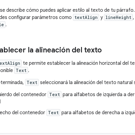
se describe cómo puedes aplicar estilo al texto de tu párrafo. P
edes configurar parámetros como
textAlign
y
lineHeight
,
le
.
blecer la alineación del texto
extAlign
te permite establecer la alineación horizontal
del t
ponible
Text
.
eterminada,
Text
seleccionará la alineación del texto natural
uierdo del contenedor
Text
para alfabetos de izquierda a derec
l
echo del contenedor
Text
para alfabetos de derecha a izqui