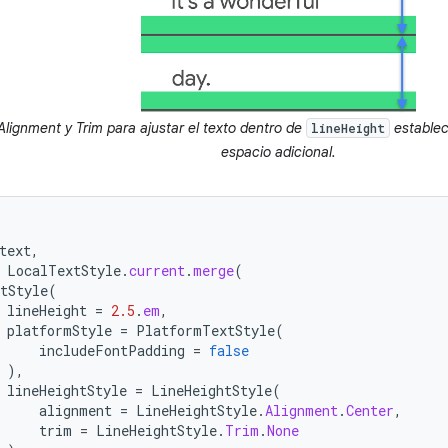
lignment y Trim para ajustar el texto dentro de
estableci
lineHeight
espacio adicional.
text
,
LocalTextStyle
.
current
.
merge
(
tStyle
(
lineHeight
=
2.5
.
em
,
platformStyle
=
PlatformTextStyle
(
includeFontPadding
=
false
),
lineHeightStyle
=
LineHeightStyle
(
alignment
=
LineHeightStyle
.
Alignment
.
Center
,
trim
=
LineHeightStyle
.
Trim
.
None