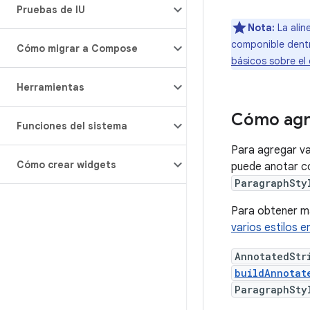
Pruebas de IU
Nota:
La alin
componible dent
Cómo migrar a Compose
básicos sobre e
Herramientas
Cómo agre
Funciones del sistema
Para agregar va
Cómo crear widgets
puede anotar co
ParagraphSty
Para obtener má
varios estilos e
AnnotatedStr
buildAnnotat
ParagraphSty