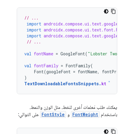
// ...
import
androidx.compose.ui.text.googlefonts.
import
androidx.compose.ui.text.font.FontFam
import
androidx.compose.ui.text.googlefonts.
// ...
val
fontName
=
GoogleFont
(
"Lobster Two"
)
val
fontFamily
=
FontFamily
(
Font
(
googleFont
=
fontName
,
fontProvider
)
TextDownloadableFontsSnippets
.
kt
يمكنك طلب مَعلمات أخرى للخط، مثل الوزن والنمط،
باستخدام
FontWeight
و
FontStyle
على التوالي: