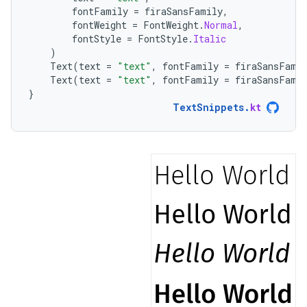
fontFamily
=
firaSansFamily
,
fontWeight
=
FontWeight
.
Normal
,
fontStyle
=
FontStyle
.
Italic
)
Text
(
text
=
"text"
,
fontFamily
=
firaSansFami
Text
(
text
=
"text"
,
fontFamily
=
firaSansFami
}
TextSnippets
.
kt