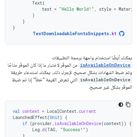
Text
(
text
=
"Hello World!"
,
style
=
Materia
)
}
}
TextDownloadableFontsSnippets
.
kt
يمكنك أيضًا استخدام واجهة برمجة التطبيقات
isAvailableOnDevice
من الموفّر لاختبار ما إذا كان الموفّر متاحًا
وتم ضبط الشهادات بشكل صحيح. لإجراء ذلك، يمكنك استدعاء طريقة
isAvailableOnDevice
التي تعرض القيمة "خطأ" إذا تم ضبط
الموفّر بشكل غير صحيح.
val
context
=
LocalContext
.
current
LaunchedEffect
(
Unit
)
{
if
(
provider
.
isAvailableOnDevice
(
context
))
{
Log
.
d
(
TAG
,
"Success!"
)
}