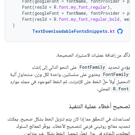
Font
(
googleFont
=
fontName
,
fontProvider
=
pro
Font
(
resId
=
R
.
font
.
my_font_regular
),
Font
(
googleFont
=
fontName
,
fontProvider
=
pro
Font
(
resId
=
R
.
font
.
my_font_regular_bold
,
weig
)
TextDownloadableFontsSnippets
.
kt
تأكَّد من إضافة عمليات الاستيراد الصحيحة.
يؤدي تحديد
FontFamily
على النحو التالي إلى إنشاء
FontFamily
يحتوي على سلسلتَين، واحدة لكل وزن. ستحاول آلية
التحميل أولاً حلّ الخط على الإنترنت، ثم الخط الموجود في مجلد موارد
R.font
المحلي.
تصحيح أخطاء عملية التنفيذ
لمساعدتك في التحقّق مما إذا كان يتم تنزيل الخط بشكل صحيح، يمكنك
تحديد معالج روتيني فرعي لتصحيح الأخطاء. يوفّر المعالج السلوك
المطلوب اتّخاذه في حال تعذّر تحميل الخط بشكل غير متزامن.