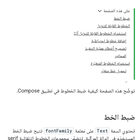
على هذه الصفحة
ضبط الخط
الخطوط القابلة للتنزيل
استخدام الخطوط القابلة للتنزيل آليًا
إضافة خطوط احتياطية
تصحيح أخطاء عملية التنفيذ
المحاذير
استخدام الخطوط المتغيّرة
تحميل خط متغيّر
توضّح هذه الصفحة كيفية ضبط الخطوط في تطبيق Compose.
ضبط الخط
تحتوي السمة
Text
على مَعلمة
fontFamily
تتيح ضبط الخط
المستخدَم في الدالة المركّبة. تتضمّن مجموعات الخطوط التلقائية serif