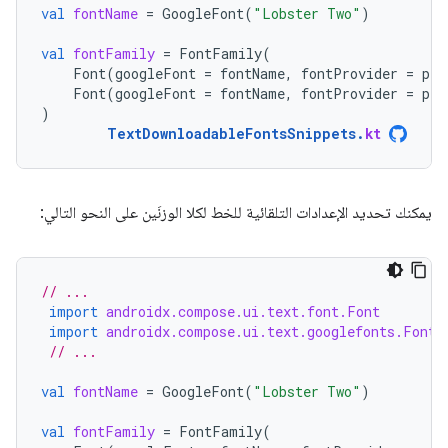
val
fontName
=
GoogleFont
(
"Lobster Two"
)
val
fontFamily
=
FontFamily
(
Font
(
googleFont
=
fontName
,
fontProvider
=
pro
Font
(
googleFont
=
fontName
,
fontProvider
=
pro
)
TextDownloadableFontsSnippets
.
kt
يمكنك تحديد الإعدادات التلقائية للخط لكلا الوزنَين على النحو التالي:
// ...
import
androidx.compose.ui.text.font.Font
import
androidx.compose.ui.text.googlefonts.Font
// ...
val
fontName
=
GoogleFont
(
"Lobster Two"
)
val
fontFamily
=
FontFamily
(