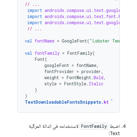
// ...
import
androidx.compose.ui.text.googlefonts.
import
androidx.compose.ui.text.font.FontFam
import
androidx.compose.ui.text.googlefonts.
// ...
val
fontName
=
GoogleFont
(
"Lobster Two"
)
val
fontFamily
=
FontFamily
(
Font
(
googleFont
=
fontName
,
fontProvider
=
provider
,
weight
=
FontWeight
.
Bold
,
style
=
FontStyle
.
Italic
)
)
TextDownloadableFontsSnippets
.
kt
اضبط
FontFamily
لاستخدامه في الدالة المركّبة
Text: