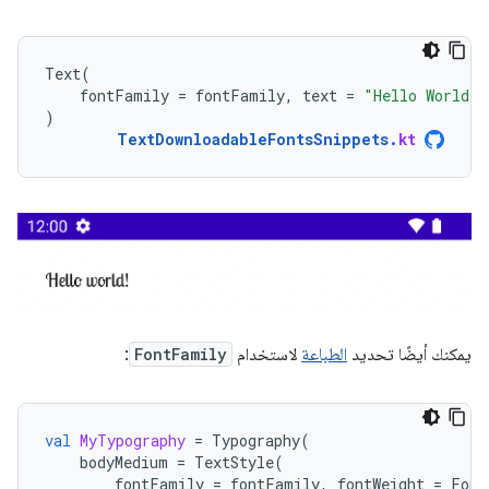
Text
(
fontFamily
=
fontFamily
,
text
=
"Hello World!"
)
TextDownloadableFontsSnippets
.
kt
يمكنك أيضًا تحديد
الطباعة
لاستخدام
FontFamily
:
val
MyTypography
=
Typography
(
bodyMedium
=
TextStyle
(
fontFamily
=
fontFamily
,
fontWeight
=
Font