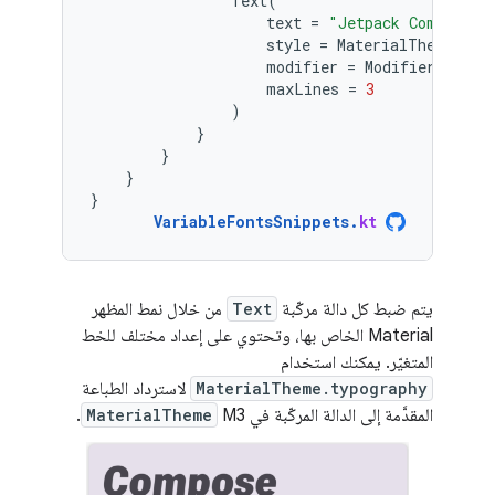
Text
(
text
=
"Jetpack Compose i
style
=
MaterialTheme
.
typ
modifier
=
Modifier
.
paddi
maxLines
=
3
)
}
}
}
}
VariableFontsSnippets
.
kt
يتم ضبط كل دالة مركّبة
Text
من خلال نمط المظهر
Material الخاص بها، وتحتوي على إعداد مختلف للخط
المتغيّر. يمكنك استخدام
MaterialTheme.typography
لاسترداد الطباعة
المقدَّمة إلى الدالة المركّبة في M3
MaterialTheme
.