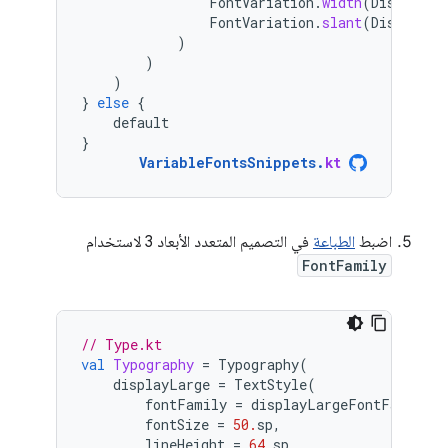
FontVariation
.
width
(
DisplayLa
FontVariation
.
slant
(
DisplayLa
)
)
)
}
else
{
default
}
VariableFontsSnippets
.
kt
اضبط
الطباعة
في التصميم المتعدد الأبعاد 3 لاستخدام
FontFamily
// Type.kt
val
Typography
=
Typography
(
displayLarge
=
TextStyle
(
fontFamily
=
displayLargeFontFamily
,
fontSize
=
50.
sp
,
lineHeight
=
64.
sp
,