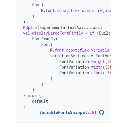
Font
(
R
.
font
.
robotoflex_static_regular
)
)
@OptIn
(
ExperimentalTextApi
::
class
)
val
displayLargeFontFamily
=
if
(
Build
.
VERSIO
FontFamily
(
Font
(
R
.
font
.
robotoflex_variable
,
variationSettings
=
FontVariation
FontVariation
.
weight
(
950
),
FontVariation
.
width
(
30f
),
FontVariation
.
slant
(
-
6f
),
)
)
)
}
else
{
default
}
VariableFontsSnippets
.
kt