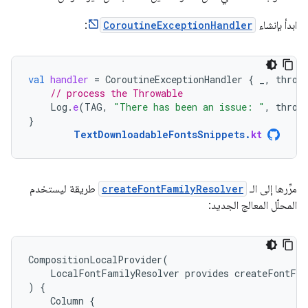
ابدأ بإنشاء
CoroutineExceptionHandler
:
val
handler
=
CoroutineExceptionHandler
{
_
,
throw
// process the Throwable
Log
.
e
(
TAG
,
"There has been an issue: "
,
throw
}
TextDownloadableFontsSnippets
.
kt
مرِّرها إلى الـ
createFontFamilyResolver
طريقة ليستخدم
المحلّل المعالج الجديد:
CompositionLocalProvider
(
LocalFontFamilyResolver
provides
createFontFam
)
{
Column
{