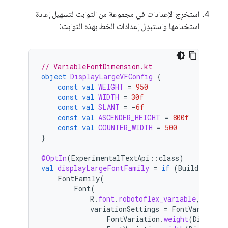
استخرِج الإعدادات في مجموعة من الثوابت لتسهيل إعادة
استخدامها واستبدِل إعدادات الخط بهذه الثوابت:
// VariableFontDimension.kt
object
DisplayLargeVFConfig
{
const
val
WEIGHT
=
950
const
val
WIDTH
=
30f
const
val
SLANT
=
-
6f
const
val
ASCENDER_HEIGHT
=
800f
const
val
COUNTER_WIDTH
=
500
}
@OptIn
(
ExperimentalTextApi
::
class
)
val
displayLargeFontFamily
=
if
(
Build
.
VERSIO
FontFamily
(
Font
(
R
.
font
.
robotoflex_variable
,
variationSettings
=
FontVariation
FontVariation
.
weight
(
DisplayL