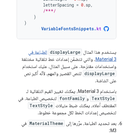
letterSpacing
=
0.
sp
,
/***/
)
)
VariableFontsSnippets
.
kt
يستخدم هذا المثال
displayLarge
الطباعة في
Material 3
، والتي تتضمّن إعدادات خط تلقائية مختلفة
واستخدامات مقترَحة. على سبيل المثال، عليك استخدام
displayLarge
للنص القصير والمهم، لأنّه أكبر نص
على الشاشة.
باستخدام Material 3، يمكنك تغيير القيم التلقائية لـ
TextStyle
و
fontFamily
لتخصيص الطباعة. في
المقتطف أعلاه، يمكنك ضبط مثيلات
TextStyle
لتخصيص إعدادات الخط لكل مجموعة خطوط.
بعد تحديد الطباعة، مرِّرها إلى
MaterialTheme
في
M3: