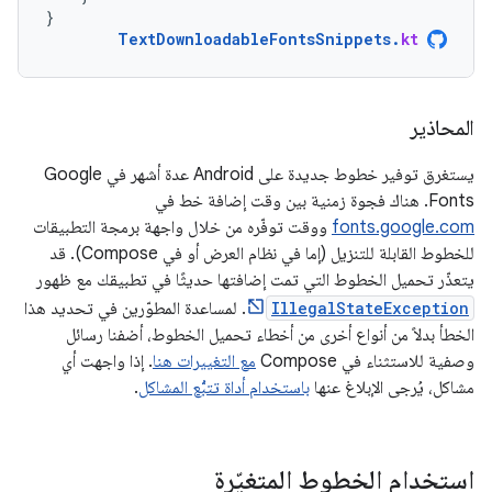
}
TextDownloadableFontsSnippets
.
kt
المحاذير
يستغرق توفير خطوط جديدة على Android عدة أشهر في Google
Fonts. هناك فجوة زمنية بين وقت إضافة خط في
fonts.google.com
ووقت توفّره من خلال واجهة برمجة التطبيقات
للخطوط القابلة للتنزيل (إما في نظام العرض أو في Compose). قد
يتعذّر تحميل الخطوط التي تمت إضافتها حديثًا في تطبيقك مع ظهور
IllegalStateException
. لمساعدة المطوّرين في تحديد هذا
الخطأ بدلاً من أنواع أخرى من أخطاء تحميل الخطوط، أضفنا رسائل
وصفية للاستثناء في Compose
مع التغييرات هنا
. إذا واجهت أي
مشاكل، يُرجى الإبلاغ عنها
باستخدام أداة تتبُّع المشاكل
.
استخدام الخطوط المتغيّرة