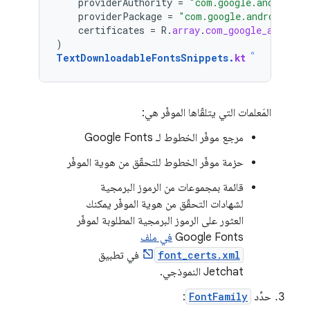
providerAuthority
=
"com.google.android.g
providerPackage
=
"com.google.android.gms
certificates
=
R
.
array
.
com_google_android
)
TextDownloadableFontsSnippets
.
kt
المَعلمات التي يتلقّاها الموفّر هي:
مرجع موفّر الخطوط لـ Google Fonts
حزمة موفّر الخطوط للتحقّق من هوية الموفّر
قائمة بمجموعات من الرموز البرمجية
لشهادات التحقّق من هوية الموفّر يمكنك
العثور على الرموز البرمجية المطلوبة لموفّر
Google Fonts
في ملف
font_certs.xml
في تطبيق
Jetchat النموذجي.
حدِّد
FontFamily
: