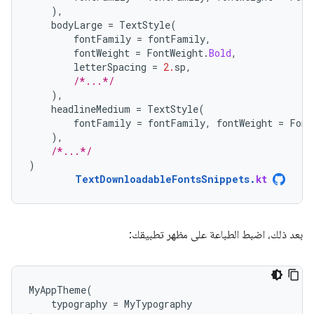
),
bodyLarge
=
TextStyle
(
fontFamily
=
fontFamily
,
fontWeight
=
FontWeight
.
Bold
,
letterSpacing
=
2.
sp
,
/*...*/
),
headlineMedium
=
TextStyle
(
fontFamily
=
fontFamily
,
fontWeight
=
Font
),
/*...*/
)
TextDownloadableFontsSnippets
.
kt
بعد ذلك، اضبط الطباعة على مظهر تطبيقك:
MyAppTheme
(
typography
=
MyTypography