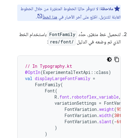
ملاحظة:
لا تتوفّر حاليًا الخطوط المتغيّرة من خلال الخطوط
القابلة للتنزيل. اطّلِع على آخر الأخبار في
هذا الخطأ
.
لتحميل خط متغيّر، حدِّد
FontFamily
باستخدام الخط
الذي تم وضعه في الدليل
res/font/
:
// In Typography.kt
@OptIn
(
ExperimentalTextApi
::
class
)
val
displayLargeFontFamily
=
FontFamily
(
Font
(
R
.
font
.
robotoflex_variable
,
variationSettings
=
FontVariation
FontVariation
.
weight
(
950
),
FontVariation
.
width
(
30f
),
FontVariation
.
slant
(
-
6f
),
)
)