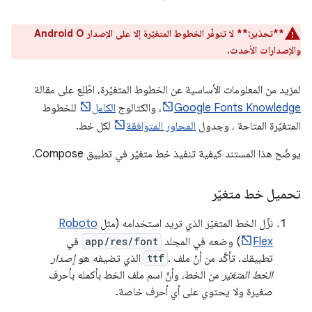
**تحذير:**
لا تتوفّر الخطوط المتغيّرة إلا على الإصدار Android O
والإصدارات الأحدث.
لمزيد من المعلومات الأساسية عن الخطوط المتغيّرة، اطّلِع على مقالة
Google Fonts Knowledge
، والكتالوج
الكامل
للخطوط
المتغيّرة المتاحة ، وجدول
المحاور المتوافقة
لكل خط.
يوضّح هذا المستند كيفية تنفيذ خط متغيّر في تطبيق Compose.
تحميل خط متغيّر
نزِّل الخط المتغيّر الذي تريد استخدامه (مثل
Roboto
Flex
) وضعه في المجلد
app/res/font
في
تطبيقك. تأكَّد من أنّ ملف .
ttf
الذي تضيفه هو
إصدار
الخط المتغيّر
من الخط، وأنّ اسم ملف الخط بأكمله بأحرف
صغيرة ولا يحتوي على أي أحرف خاصة.