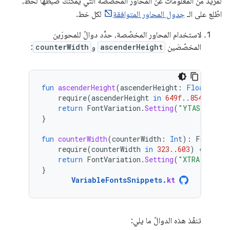
لمزيد من المعلومات عن المحاور المخصّصة التي يمكنك ضبطها لخط،
اطّلِع على الـ
جدول المحاور المتوافقة
لكل خط.
لاستخدام المحاور المخصّصة، حدِّد دوالّ للمحورَين
المخصّصَين
ascenderHeight
و
counterWidth
:
fun
ascenderHeight
(
ascenderHeight
:
Float
):
Fo
require
(
ascenderHeight
in
649f
..
854f
)
{
"
return
FontVariation
.
Setting
(
"YTAS"
,
asce
}
fun
counterWidth
(
counterWidth
:
Int
):
FontVari
require
(
counterWidth
in
323.
.
603
)
{
"'Cou
return
FontVariation
.
Setting
(
"XTRA"
,
coun
}
VariableFontsSnippets
.
kt
تنفّذ هذه الدوالّ ما يلي: