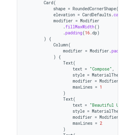
Card
(
shape
=
RoundedCornerShape
(
8.
dp
),
elevation
=
CardDefaults
.
cardElev
modifier
=
Modifier
.
fillMaxWidth
()
.
padding
(
16.
dp
)
)
{
Column
(
modifier
=
Modifier
.
padding
(
1
)
{
Text
(
text
=
"Compose"
,
style
=
MaterialTheme
.
typ
modifier
=
Modifier
.
paddi
maxLines
=
1
)
Text
(
text
=
"Beautiful UIs on 
style
=
MaterialTheme
.
typ
modifier
=
Modifier
.
paddi
maxLines
=
2
)