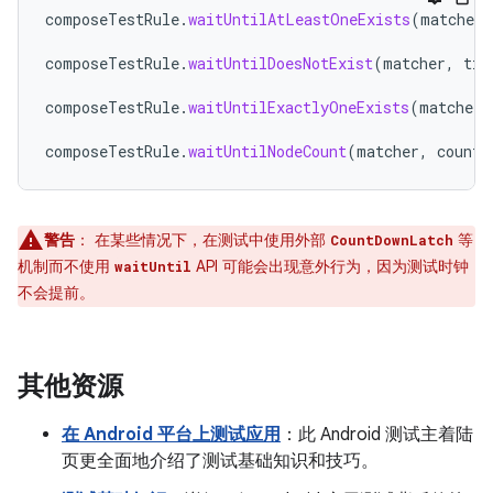
composeTestRule
.
waitUntilAtLeastOneExists
(
matcher
,
composeTestRule
.
waitUntilDoesNotExist
(
matcher
,
tim
composeTestRule
.
waitUntilExactlyOneExists
(
matcher
,
composeTestRule
.
waitUntilNodeCount
(
matcher
,
count
,
警告
：
在某些情况下，在测试中使用外部
等
CountDownLatch
机制而不使用
API 可能会出现意外行为，因为测试时钟
waitUntil
不会提前。
其他资源
在 Android 平台上测试应用
：此 Android 测试主着陆
页更全面地介绍了测试基础知识和技巧。