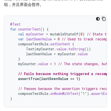
组，并且界面会暂停。
@Test
fun
counterTest
()
{
val
myCounter
=
mutableStateOf
(
0
)
// State tha
var
lastSeenValue
=
0
// Used to track recompo
composeTestRule
.
setContent
{
Text
(
myCounter
.
value
.
toString
())
lastSeenValue
=
myCounter
.
value
}
myCounter
.
value
=
1
// The state changes, but 
// Fails because nothing triggered a recompo
assertTrue
(
lastSeenValue
==
1
)
// Passes because the assertion triggers recom
composeTestRule
.
onNodeWithText
(
"1"
).
assertExis
}