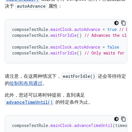
决于
autoAdvance
属性：
composeTestRule
.
mainClock
.
autoAdvance
=
true
// De
composeTestRule
.
waitForIdle
()
// Advances the cloc
composeTestRule
.
mainClock
.
autoAdvance
=
false
composeTestRule
.
waitForIdle
()
// Only waits for id
请注意，在这两种情况下，
waitForIdle()
还会等待待定
的
绘制和布局通过
。
此外，您还可以将时钟提前，直到满足
advanceTimeUntil()
的特定条件为止。
composeTestRule
.
mainClock
.
advanceTimeUntil
(
timeout