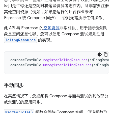
应用是忙碌还是空闲时将这些资源考虑在内。
除非需要注册
其他空闲资源（例如，如果您运行的后台作业未与
Espresso 或 Compose 同步），否则无需执行任何操作。
此 API 与 Espresso 的
空闲资源
非常相似，用于指示受测对
象是空闲还是忙碌。您可以使用 Compose 测试规则注册
IdlingResource
的实现。
composeTestRule
.
registerIdlingResource
(
idlingResou
composeTestRule
.
unregisterIdlingResource
(
idlingRes
手动同步
在某些情况下，您必须将 Compose 界面与测试的其他部分
或您测试的应用同步。
waitForIdle()
函数会等待 Compose 空闲，但该函数取