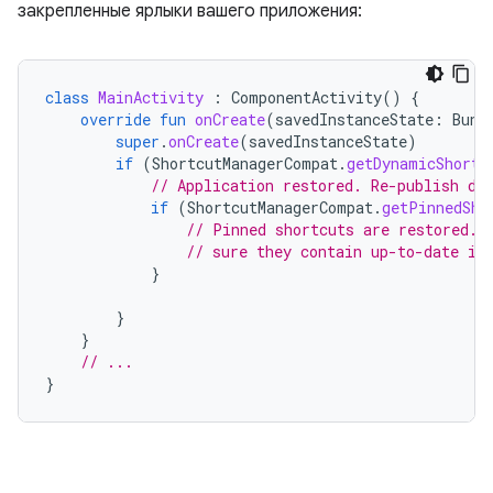
закрепленные ярлыки вашего приложения:
class
MainActivity
:
ComponentActivity
()
{
override
fun
onCreate
(
savedInstanceState
:
Bund
super
.
onCreate
(
savedInstanceState
)
if
(
ShortcutManagerCompat
.
getDynamicShortc
// Application restored. Re-publish dy
if
(
ShortcutManagerCompat
.
getPinnedSho
// Pinned shortcuts are restored. 
// sure they contain up-to-date in
}
}
}
// ...
}