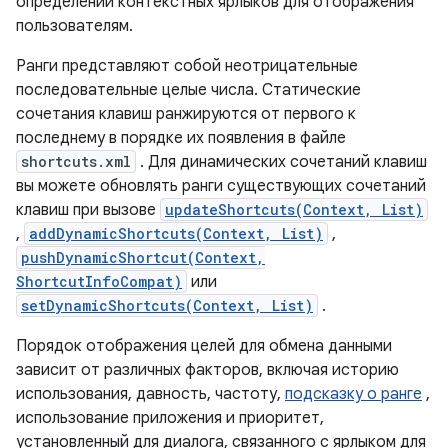
определении контекстных ярлыков для отображения
пользователям.
Ранги представляют собой неотрицательные
последовательные целые числа. Статические
сочетания клавиш ранжируются от первого к
последнему в порядке их появления в файле
shortcuts.xml
. Для динамических сочетаний клавиш
вы можете обновлять ранги существующих сочетаний
клавиш при вызове
updateShortcuts(Context, List)
,
addDynamicShortcuts(Context, List)
,
pushDynamicShortcut(Context,
ShortcutInfoCompat)
или
setDynamicShortcuts(Context, List)
.
Порядок отображения целей для обмена данными
зависит от различных факторов, включая историю
использования, давность, частоту,
подсказку о ранге
,
использование приложения и приоритет,
установленный для диалога, связанного с ярлыком для