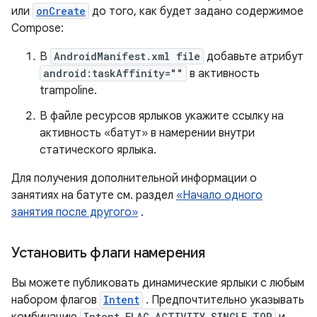
или
onCreate
до того, как будет задано содержимое
Compose:
В
AndroidManifest.xml file
добавьте атрибут
android:taskAffinity=""
в активность
trampoline.
В файле ресурсов ярлыков укажите ссылку на
активность «батут» в намерении внутри
статического ярлыка.
Для получения дополнительной информации о
занятиях на батуте см. раздел
«Начало одного
занятия после другого»
.
Установить флаги намерения
Вы можете публиковать динамические ярлыки с любым
набором флагов
Intent
. Предпочтительно указывать
комбинацию
Intent.FLAG_ACTIVITY_SINGLE_TOP
и