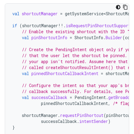
val
shortcutManager
=
getSystemService<ShortcutMan
if
(
shortcutManager
!!
.
isRequestPinShortcutSupporte
// Enable the existing shortcut with the ID "m
val
pinShortcutInfo
=
ShortcutInfo
.
Builder
(
con
// Create the PendingIntent object only if you
// that the user let the shortcut be pinned. I
// your app isn't notified. Assume here that t
// called createShortcutResultIntent() that re
val
pinnedShortcutCallbackIntent
=
shortcutMan
// Configure the intent so that your app's bro
// callback successfully. For details, see Pen
val
successCallback
=
PendingIntent
.
getBroadca
pinnedShortcutCallbackIntent
,
/* flags
shortcutManager
.
requestPinShortcut
(
pinShortcut
successCallback
.
intentSender
)
}