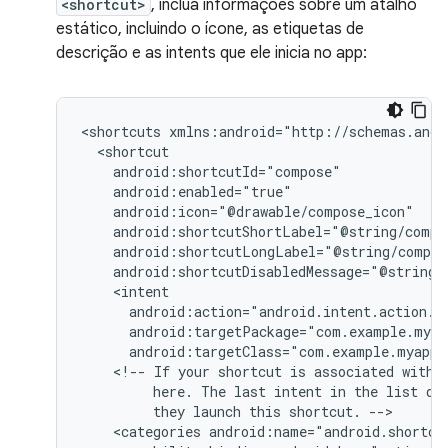
<shortcut>
, inclua informações sobre um atalho
estático, incluindo o ícone, as etiquetas de
descrição e as intents que ele inicia no app:
<shortcuts
android:targetClass="com.example.myappl
<!--
If
your
shortcut
is
associated
with
here.
The
last
intent
in
the
list
de
they
launch
this
shortcut.
<categories
android:name="android.shortcu