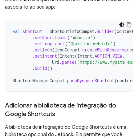
associá-lo ao seu app:
val
shortcut
=
ShortcutInfoCompat
.
Builder
(
context
,
.
setShortLabel
(
"Website"
)
.
setLongLabel
(
"Open the website"
)
.
setIcon
(
IconCompat
.
createWithResource
(
con
.
setIntent
(
Intent
(
Intent
.
ACTION_VIEW
,
Uri
.
parse
(
"https://www.mysite.exam
.
build
()
ShortcutManagerCompat
.
pushDynamicShortcut
(
context
,
Adicionar a biblioteca de integração do
Google Shortcuts
A biblioteca de integração do Google Shortcuts é uma
biblioteca opcional do Jetpack. Ela permite que você