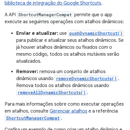
biblioteca de integração do Google Shortcuts
.
A API
ShortcutManagerCompat
permite que o app
execute as seguintes operações com atalhos dinâmicos:
Enviar e atualizar:
use
pushDynamicShortcut()
para publicar e atualizar seus atalhos dinâmicos. Se
já houver atalhos dinâmicos ou fixados com o
mesmo código, todos os atalhos mutáveis serão
atualizados.
Remover:
remova um conjunto de atalhos
dinâmicos usando
removeDynamicShortcuts()
.
Remova todos os atalhos dinâmicos usando
removeAllDynamicShortcuts()
.
Para mais informações sobre como executar operações
em atalhos, consulte
Gerenciar atalhos
e a referência
ShortcutManagerCompat
.
Confira um exemplo de como criar um atalho dinâmico e