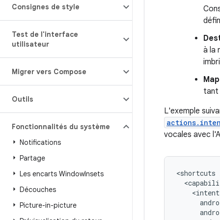
Consignes de style
Cons
défi
Test de l'interface
Dest
utilisateur
à la 
imbr
Migrer vers Compose
Map
tant
Outils
L'exemple suivan
actions.inte
Fonctionnalités du système
vocales avec l'
Notifications
Partage
<shortcuts
Les encarts Window
Insets
<capabili
Découches
Picture-in-picture