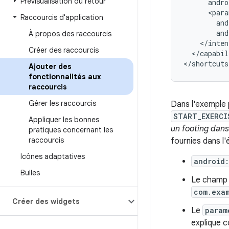
Prévisualisation du retour
Raccourcis d'application
À propos des raccourcis
Créer des raccourcis
</capabil
Ajouter des
fonctionnalités aux
raccourcis
Gérer les raccourcis
Dans l'exemple 
START_EXERCI
Appliquer les bonnes
un footing dan
pratiques concernant les
raccourcis
fournies dans l
Icônes adaptatives
android
Bulles
Le cham
com.exa
Créer des widgets
Le
param
explique c