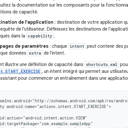
ultez la documentation sur les composants pour la fonctionnal
nitions de capacité.
ination de l'application
: destination de votre application q
requête de l'utilisateur. Définissez les destinations de l'applica
iqués dans la
capability
.
pages de paramètres
: chaque
intent
peut contenir des p
 que données
extra
de l'intent.
t illustre une définition de capacité dans
shortcuts.xml
pou
nt.START_EXERCISE
, un intent intégré qui permet aux utilisat
Assistant pour commencer un entraînement dans une application
ty