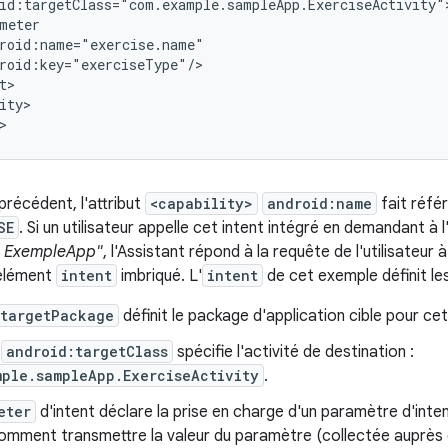
ity>

précédent, l'attribut
<capability>
android:name
fait référ
SE
. Si un utilisateur appelle cet intent intégré en demandant à 
s ExempleApp"
, l'Assistant répond à la requête de l'utilisateur 
'élément
intent
imbriqué. L'
intent
de cet exemple définit le
:targetPackage
définit le package d'application cible pour cet
p
android:targetClass
spécifie l'activité de destination :
mple.sampleApp.ExerciseActivity
.
eter
d'intent déclare la prise en charge d'un paramètre d'inte
omment transmettre la valeur du paramètre (collectée auprès de