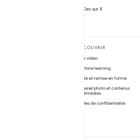
X
Suivez @AndroidDev sur X
EN SAVOIR PLUS SUR
DÉCOUVRIR
ANDROID
Jeux vidéo
Android
Machine learning
Android pour les entreprises
Santé et remise en forme
Sécurité
Appareil photo et contenus
multimédias
Projet Android Open Source
Règles de confidentialité
Actualités
5G
Blog
Podcasts