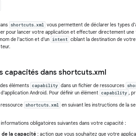
dans
shortcuts.xml
vous permettent de déclarer les types d'a
er pour lancer votre application et effectuer directement une
om de l'action et d'un
intent
ciblant la destination de votre
ateur.
es capacités dans shortcuts
.
xml
z des éléments
capability
dans un fichier de ressources
sho
'application Android. Pour définir un élément
capability
, p
 ressource
shortcuts.xml
en suivant les instructions de la s
s informations obligatoires suivantes dans votre capacité :
de la capacité
: action que vous souhaitez que votre applic