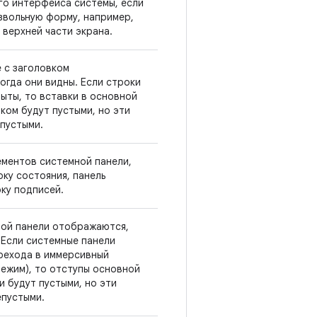
го интерфейса системы, если
звольную форму, например,
 верхней части экрана.
е с заголовком
огда они видны. Если строки
рыты, то вставки в основной
ком будут пустыми, но эти
епустыми.
ментов системной панели,
ку состояния, панель
оку подписей.
ой панели отображаются,
 Если системные панели
ерехода в иммерсивный
ежим), то отступы основной
и будут пустыми, но эти
епустыми.