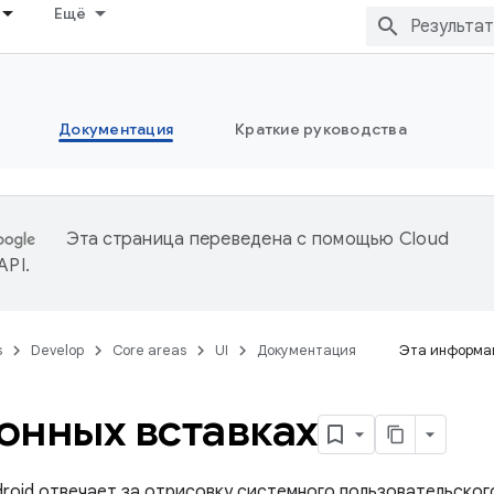
Ещё
Документация
Краткие руководства
Эта страница переведена с помощью
Cloud
 API
.
s
Develop
Core areas
UI
Документация
Эта информац
онных вставках
roid отвечает за отрисовку системного пользовательского