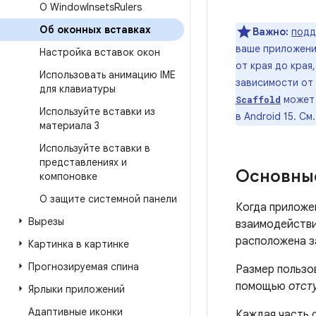
О Window
Insets
Rulers
Об оконных вставках
Важно:
подд
ваше приложени
Настройка вставок окон
от края до края
Использовать анимацию IME
зависимости от 
для клавиатуры
может 
Scaffold
Используйте вставки из
в Android 15. См
материала 3
Используйте вставки в
представлениях и
Основны
компоновке
О защите системной панели
Когда приложе
Вырезы
взаимодействи
расположена з
Картинка в картинке
Прогнозируемая спина
Размер пользо
помощью
отсту
Ярлыки приложений
Адаптивные иконки
Каждая часть 