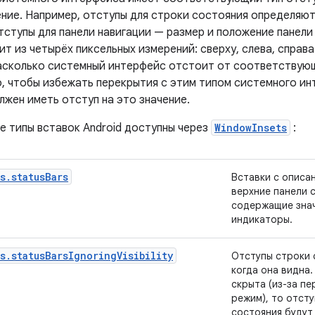
ние. Например, отступы для строки состояния определяют
тступы для панели навигации — размер и положение панели
т из четырёх пиксельных измерений: сверху, слева, справа
асколько системный интерфейс отстоит от соответствующ
, чтобы избежать перекрытия с этим типом системного ин
лжен иметь отступ на это значение.
е типы вставок Android доступны через
WindowInsets
:
s.statusBars
Вставки с описа
верхние панели 
содержащие знач
индикаторы.
s.statusBarsIgnoringVisibility
Отступы строки 
когда она видна.
скрыта (из-за п
режим), то отст
состояния будут