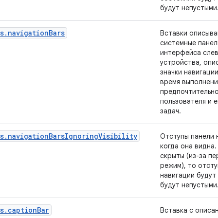
будут непустыми
s.navigationBars
Вставки описыва
системные панел
интерфейса слев
устройства, опи
значки навигации
время выполнени
предпочтительно
пользователя и 
задач.
s.navigationBarsIgnoringVisibility
Отступы панели 
когда она видна.
скрыты (из-за п
режим), то отст
навигации будут 
будут непустыми
s.captionBar
Вставка с описа