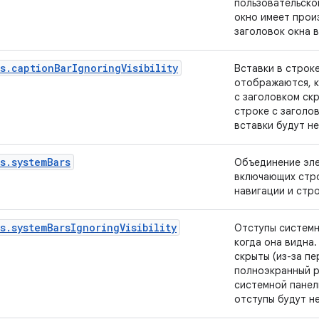
пользовательско
окно имеет прои
заголовок окна в
s.captionBarIgnoringVisibility
Вставки в строк
отображаются, к
с заголовком ск
строке с заголов
вставки будут н
s.systemBars
Объединение эле
включающих стро
навигации и стр
s.systemBarsIgnoringVisibility
Отступы системн
когда она видна.
скрыты (из-за п
полноэкранный р
системной панел
отступы будут н