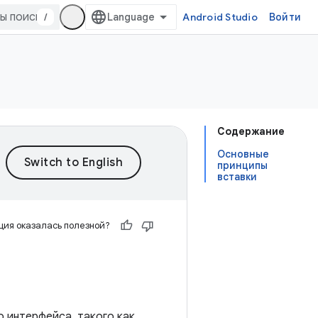
/
Android Studio
Войти
Содержание
Основные
принципы
вставки
ия оказалась полезной?
 интерфейса, такого как