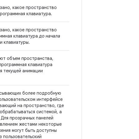
азано, какое пространство
программная клавиатура.
азано, какое пространство
ммная клавиатура
до начала
и клавиатуры.
ют объем пространства,
программная клавиатура
я текущей анимации
исывающих более подробную
ользовательском интерфейсе
ывающий на пространство, где
 обрабатываться системой, а
 Для прозрачных панелей
авлением жестами некоторые
ения могут быть доступны
ез пользовательский