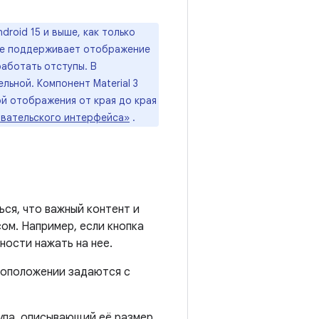
droid 15 и выше, как только
 не поддерживает отображение
работать отступы. В
льной. Компонент Material 3
й отображения от края до края
овательского интерфейса»
.
ся, что важный контент и
ом. Например, если кнопка
ности нажать на нее.
тоположении задаются с
упа, описывающий её размер