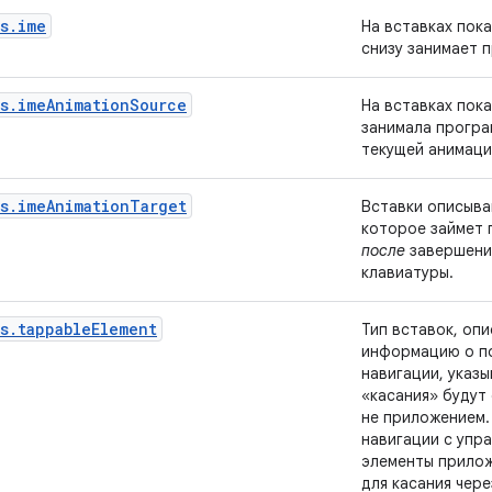
s.ime
На вставках пок
снизу занимает 
ts.imeAnimationSource
На вставках пок
занимала програ
текущей анимаци
ts.imeAnimationTarget
Вставки описыва
которое займет 
после
завершени
клавиатуры.
s.tappableElement
Тип вставок, оп
информацию о п
навигации, указ
«касания» будут
не приложением.
навигации с упр
элементы прилож
для касания чер