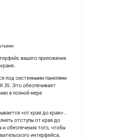
утьями.
интерфейс вашего приложения
кране.
ься под системными панелями
DK 35. Это обеспечивает
нию в полной мере
зывается
«от края до края»
.
олнять отступы от края до
а и обеспечения того, чтобы
овательского интерфейса.