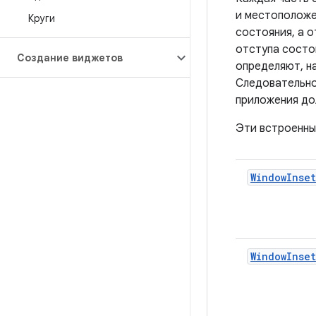
и местоположе
Круги
состояния, а о
отступа состои
Создание виджетов
определяют, н
Следовательно
приложения до
Эти встроенны
WindowInset
WindowInset