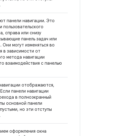
.
ют панели навигации. Это
и пользовательского
а, справа или снизу
сывающие панель задач или
. Они могут изменяться во
я в зависимости от
го метода навигации
его взаимодействия с панелью
навигации отображаются,
 Если панели навигации
ерехода в полноэкранный
упы основной панели
пустыми, но эти отступы
.
нием оформления окна