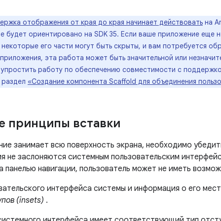
ержка отображения от края до края начинает действовать
на An
е будет ориентировано на SDK 35. Если ваше приложение еще
, некоторые его части могут быть скрыты, и вам потребуется об
приложения, эта работа может быть значительной или незначите
упростить работу по обеспечению совместимости с поддержко
. раздел
«Создание компонента Scaffold для объединения польз
е принципы вставки
ние занимает всю поверхность экрана, необходимо убедить
я не заслоняются системным пользовательским интерфейс
а панелью навигации, пользователь может не иметь возмож
вательского интерфейса системы и информация о его мес
пов (insets)
.
системного интерфейса имеет соответствующий тип отст