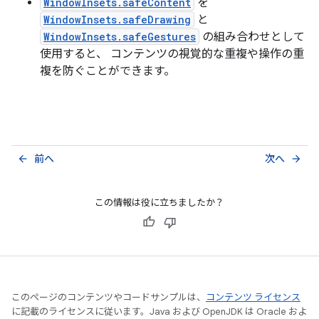
WindowInsets.safeContent
を
WindowInsets.safeDrawing
と
WindowInsets.safeGestures
の組み合わせとして
使用すると、 コンテンツの視覚的な重複や操作の重
複を防ぐことができます。
前へ
次へ
arrow_back
arrow_forward
この情報は役に立ちましたか？
このページのコンテンツやコードサンプルは、
コンテンツ ライセンス
に記載のライセンスに従います。Java および OpenJDK は Oracle およ