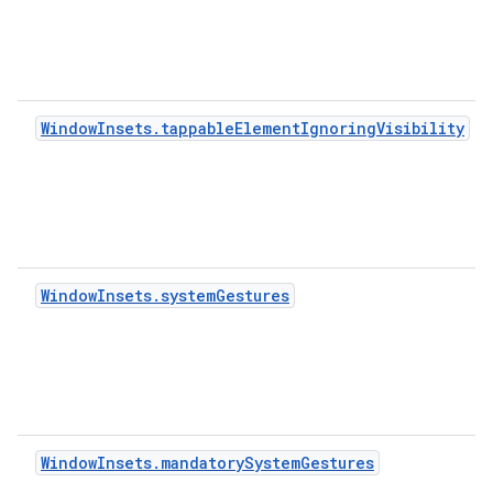
WindowInsets.tappableElementIgnoringVisibility
WindowInsets.systemGestures
WindowInsets.mandatorySystemGestures