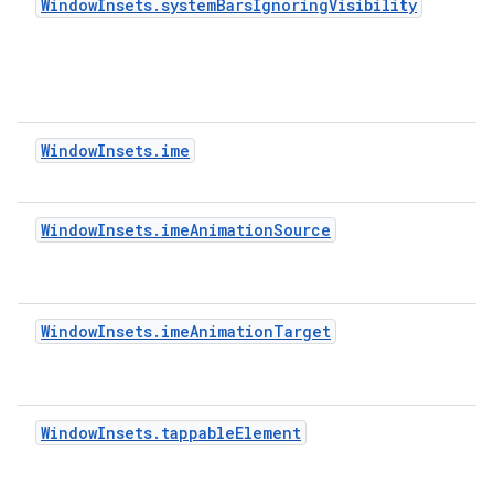
WindowInsets.systemBarsIgnoringVisibility
WindowInsets.ime
WindowInsets.imeAnimationSource
WindowInsets.imeAnimationTarget
WindowInsets.tappableElement