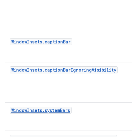
WindowInsets.captionBar
WindowInsets.captionBarIgnoringVisibility
WindowInsets.systemBars