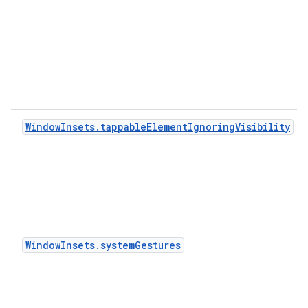
WindowInsets.tappableElementIgnoringVisibility
WindowInsets.systemGestures