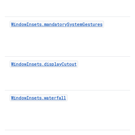
WindowInsets.mandatorySystemGestures
WindowInsets.displayCutout
WindowInsets.waterfall