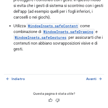
si evita che i gesti di sistema si scontrino con i gesti
dell'app (ad esempio quelli per i fogli inferiori, i
caroselli o nei giochi).
Utilizza
WindowInsets.safeContent
come
combinazione di
WindowInsets.safeDrawing
e
WindowInsets.safeGestures
per assicurarti che i
contenuti non abbiano sovrapposizioni visive e di
gesti.
Indietro
Avanti
arrow_back
arrow_forward
Questa pagina è stata utile?