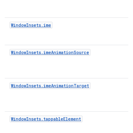
WindowInsets.ime
WindowInsets.imeAnimationSource
WindowInsets.imeAnimationTarget
WindowInsets.tappableElement