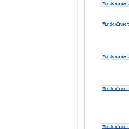
WindowInse
WindowInset
WindowInset
WindowInset
WindowInset