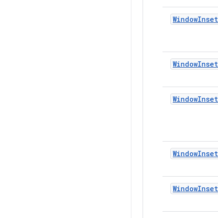
WindowInset
WindowInset
WindowInset
WindowInset
WindowInse