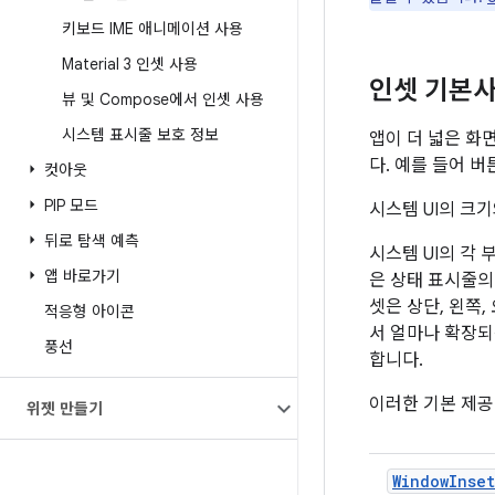
키보드 IME 애니메이션 사용
Material 3 인셋 사용
인셋 기본
뷰 및 Compose에서 인셋 사용
시스템 표시줄 보호 정보
앱이 더 넓은 화
다. 예를 들어 
컷아웃
PIP 모드
시스템 UI의 크
뒤로 탐색 예측
시스템 UI의 각
앱 바로가기
은 상태 표시줄의
셋은 상단, 왼쪽,
적응형 아이콘
서 얼마나 확장되
풍선
합니다.
이러한 기본 제공 
위젯 만들기
WindowInset