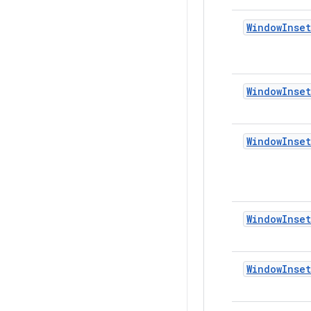
WindowInset
WindowInset
WindowInset
WindowInset
WindowInse