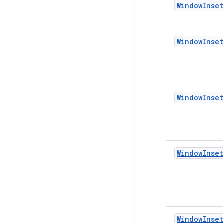
WindowInse
WindowInset
WindowInset
WindowInset
WindowInset