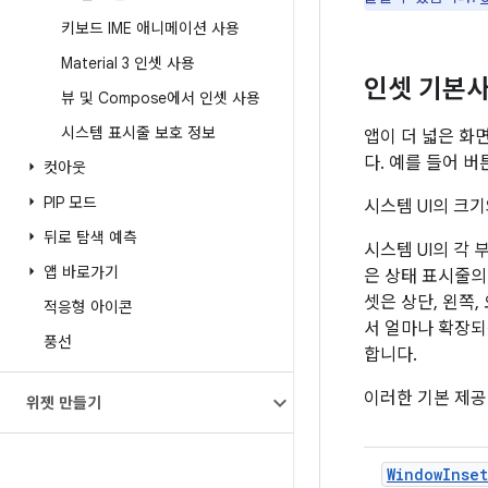
키보드 IME 애니메이션 사용
Material 3 인셋 사용
인셋 기본
뷰 및 Compose에서 인셋 사용
시스템 표시줄 보호 정보
앱이 더 넓은 화
다. 예를 들어 
컷아웃
PIP 모드
시스템 UI의 크
뒤로 탐색 예측
시스템 UI의 각
앱 바로가기
은 상태 표시줄의
셋은 상단, 왼쪽,
적응형 아이콘
서 얼마나 확장되
풍선
합니다.
이러한 기본 제공 
위젯 만들기
WindowInset