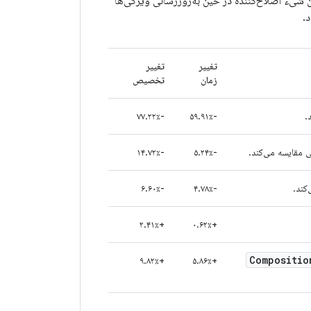
یء اصلاح‌کننده در حین به‌روزرسانی ویژگی‌ها
تغییر
تغییر
زمان
تخصیص
.
-۵۹.۹۱٪
-۷۷.۲۲٪
 مقایسه می‌کند.
-۵.۲۴٪
-۱۴.۷۲٪
کند.
-۴.۷۸٪
-۶.۶۰٪
+۲.۴۱٪
+۰.۶۲٪
Compositio
+۹.۸۲٪
+۵.۸۶٪