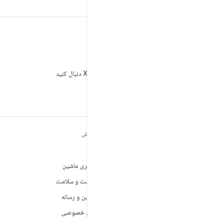
X
AndroidDev@ را در X دنبال کنید
مطالب بیشتر درباره
کاوش
ANDROID
بازی
Android
یادگیری ماشین
Android برای سازمان‌ها
بهداشت و سلامت
امنیت
دوربین و رسانه
منبع آزاد
حریم خصوصی