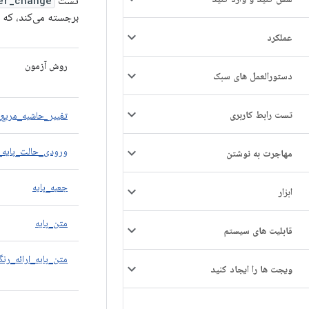
تست
er_change
برجسته می‌کند، که منجر به کاهش چشم
عملکرد
روش آزمون
دستورالعمل های سبک
تست رابط کاربری
تغییر_حاشیه_مربع_
ورودی_حالت_پایه_
مهاجرت به نوشتن
جعبه_پایه
ابزار
متن_پایه
قابلیت های سیستم
متن_پایه_ارائه_رن
ویجت ها را ایجاد کنید