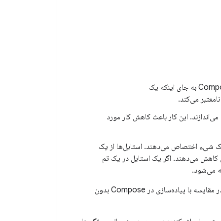
: سبک‌ها اغلب فاز Draw را هدف قرار می‌دهند. وقتی مقداری تغییر می‌کند، Compose به جای اینکه یک
‌اندازند. این کار باعث کاهش کار مورد
کننده‌های زنجیره‌ای برای هر ویژگی (مثلاً padding، border) یک شیء اختصاص می‌دهند. استایل‌ها از یک
 کاهش می‌دهند. اگر یک استایل در یک تم
ه می‌شود.
داخلی برای Compose 1.11.0-alpha06 از Styles را در مقایسه با پیاده‌سازی در Compose بدون