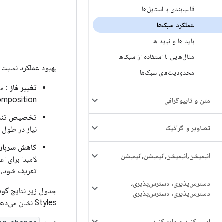
قالب‌بندی با استایل‌ها
عملکرد سبک‌ها
باید ها و نباید ها
مثال‌هایی با استفاده از سبک‌ها
بهبود عملکرد نسبت ب
محدودیت‌های سبک‌ها
تغییر فاز
Recomposition یا Relayout کامل را فعال کند، فقط فاز آسیب‌دیده (مث
متن و تایپوگرافی
تخصیص تنب
تصاویر و گرافیک
نیاز در طول 
کاهش سربار
انیمیشن
,
انیمیشن
,
انیمیشن
,
انیمیشن
لامبدا برای 
تعریف شود، آن
دسترس‌پذیری، دسترس‌پذیری،
جدول زیر نتایج گو
دسترس‌پذیری، دسترس‌پذیری
Styles نشان می‌دهد.
لمس کنید و وارد کنید