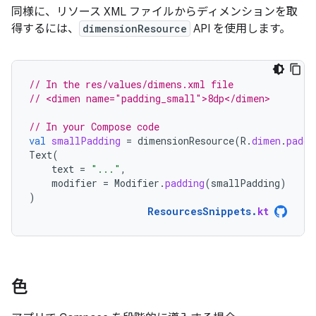
同様に、リソース XML ファイルからディメンションを取
得するには、
dimensionResource
API を使用します。
// In the res/values/dimens.xml file
// <dimen name="padding_small">8dp</dimen>
// In your Compose code
val
smallPadding
=
dimensionResource
(
R
.
dimen
.
paddi
Text
(
text
=
"..."
,
modifier
=
Modifier
.
padding
(
smallPadding
)
)
ResourcesSnippets
.
kt
色