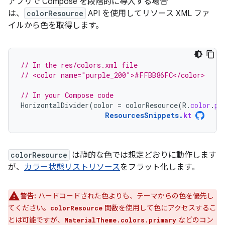
アプリで Compose を段階的に導入する場合
は、
colorResource
API を使用してリソース XML ファ
イルから色を取得します。
// In the res/colors.xml file
// <color name="purple_200">#FFBB86FC</color>
// In your Compose code
HorizontalDivider
(
color
=
colorResource
(
R
.
color
.
pu
ResourcesSnippets
.
kt
colorResource
は静的な色では想定どおりに動作します
が、
カラー状態リストリソース
をフラット化します。
警告:
ハードコードされた色よりも、テーマからの色を優先し
てください。
関数を使用して色にアクセスするこ
colorResource
とは可能ですが、
などのコン
MaterialTheme.colors.primary