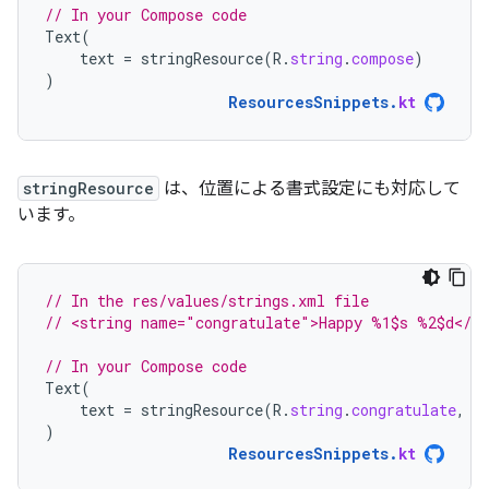
// In your Compose code
Text
(
text
=
stringResource
(
R
.
string
.
compose
)
)
ResourcesSnippets
.
kt
stringResource
は、位置による書式設定にも対応して
います。
// In the res/values/strings.xml file
// <string name="congratulate">Happy %1$s %2$d</st
// In your Compose code
Text
(
text
=
stringResource
(
R
.
string
.
congratulate
,
"
)
ResourcesSnippets
.
kt