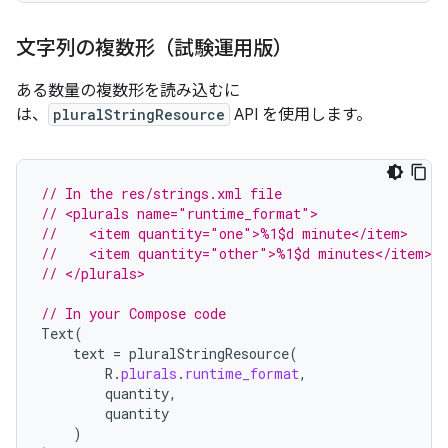
文字列の複数形（試験運用版）
ある数量の複数形を読み込むに
は、
pluralStringResource
API を使用します。
// In the res/strings.xml file
// <plurals name="runtime_format">
//    <item quantity="one">%1$d minute</item>
//    <item quantity="other">%1$d minutes</item>
// </plurals>
// In your Compose code
Text
(
text
=
pluralStringResource
(
R
.
plurals
.
runtime_format
,
quantity
,
quantity
)