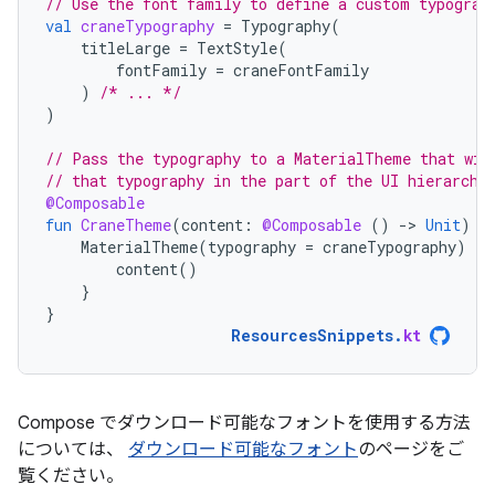
// Use the font family to define a custom typograp
val
craneTypography
=
Typography
(
titleLarge
=
TextStyle
(
fontFamily
=
craneFontFamily
)
/* ... */
)
// Pass the typography to a MaterialTheme that wil
// that typography in the part of the UI hierarchy
@Composable
fun
CraneTheme
(
content
:
@Composable
()
-
>
Unit
)
{
MaterialTheme
(
typography
=
craneTypography
)
{
content
()
}
}
ResourcesSnippets
.
kt
Compose でダウンロード可能なフォントを使用する方法
については、
ダウンロード可能なフォント
のページをご
覧ください。