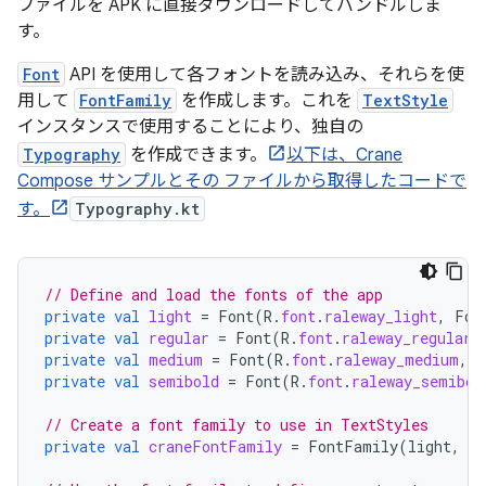
ファイルを APK に直接ダウンロードしてバンドルしま
す。
Font
API を使用して各フォントを読み込み、それらを使
用して
FontFamily
を作成します。これを
TextStyle
インスタンスで使用することにより、独自の
Typography
を作成できます。
以下は、Crane
Compose サンプルとその ファイルから取得したコードで
す。
Typography.kt
// Define and load the fonts of the app
private
val
light
=
Font
(
R
.
font
.
raleway_light
,
Fon
private
val
regular
=
Font
(
R
.
font
.
raleway_regular
,
private
val
medium
=
Font
(
R
.
font
.
raleway_medium
,
F
private
val
semibold
=
Font
(
R
.
font
.
raleway_semibol
// Create a font family to use in TextStyles
private
val
craneFontFamily
=
FontFamily
(
light
,
re