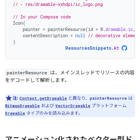
// - res/drawable-xxhdpi/ic_logo.png
// In your Compose code
Icon
(
painter
=
painterResource
(
id
=
R
.
drawable
.
ic_l
contentDescription
=
null
// decorative elemen
)
ResourcesSnippets
.
kt
painterResource
は、メインスレッドでリソースの内容
をデコードして解析します。
注:
と異なり、
は
Context.getDrawable
painterResource
および
プラットフォーム
BitmapDrawable
VectorDrawable
タイプのみを読み込みます。
Drawable
アニメーション化されたベクター型ド