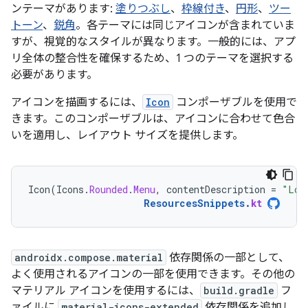
ンテーマがあります:
塗りつぶし
、
枠線付き
、
円形
、
ツー
トーン
、
鋭角
。各テーマには同じアイコンが含まれていま
すが、視覚的なスタイルが異なります。一般的には、アプ
リ全体の整合性を確保するため、1 つのテーマを選択する
必要があります。
アイコンを描画するには、
Icon
コンポーザブルを使用で
きます。このコンポーザブルは、アイコンに合わせて色合
いを適用し、レイアウト サイズを提供します。
Icon
(
Icons
.
Rounded
.
Menu
,
contentDescription
=
"Loc
ResourcesSnippets
.
kt
androidx.compose.material
依存関係の一部として、
よく使用されるアイコンの一部を使用できます。その他の
マテリアル アイコンを使用するには、
build.gradle
フ
ァイルに
material-icons-extended
依存関係を追加し