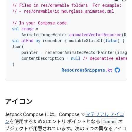
// Files in res/drawable folders. For example:
// - res/drawable/ic_hourglass_animated.xml
// In your Compose code
val
image
=
AnimatedImageVector
.
animatedVectorResource
(
R
.
d
val
atEnd
by
remember
{
mutableStateOf
(
false
)
}
Icon
(
painter
=
rememberAnimatedVectorPainter
(
image
,
contentDescription
=
null
// decorative elemen
)
ResourcesSnippets
.
kt
アイコン
Jetpack Compose には、Compose で
マテリアル アイコ
ン
を使用するためのエントリ ポイントとなる
Icons
オ
ブジェクトが用意されています。次の 5 つの異なるアイコ