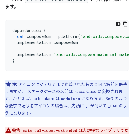
ます。
dependencies
{
def
composeBom
=
platform
(
'androidx.compose:com
implementation
composeBom
implementation
'androidx.compose.material:materi
}
注:
アイコンはマテリアルで定義されたものと同じ名前を保持
しますが、 スネークケースの名前は PascalCase に変換されま
す。たとえば、add_alarm は
になります。360 のよう
AddAlarm
な数字で始まるアイコンの場合は、先頭に
, が付いて
のよ
_
_360
うになります。
警告:
は大規模なライブラリであ
material-icons-extended