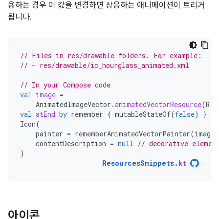
용하는 경우 이 값을 변경하면 상응하는 애니메이션이 트리거
됩니다.
// Files in res/drawable folders. For example:
// - res/drawable/ic_hourglass_animated.xml
// In your Compose code
val
image
=
AnimatedImageVector
.
animatedVectorResource
(
R
.
d
val
atEnd
by
remember
{
mutableStateOf
(
false
)
}
Icon
(
painter
=
rememberAnimatedVectorPainter
(
image
,
contentDescription
=
null
// decorative elemen
)
ResourcesSnippets
.
kt
아이콘