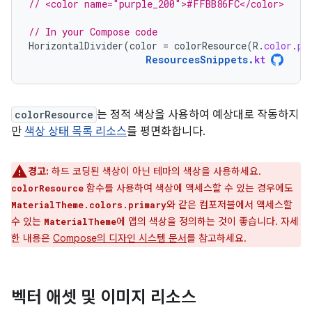
// <color name="purple_200">#FFBB86FC</color>
// In your Compose code
HorizontalDivider
(
color
=
colorResource
(
R
.
color
.
pu
ResourcesSnippets
.
kt
colorResource
는 정적 색상을 사용하여 예상대로 작동하지
만
색상 상태 목록 리소스
를 평면화합니다.
경고:
하드 코딩된 색상이 아닌 테마의 색상을 사용하세요.
함수를 사용하여 색상에 액세스할 수 있는 경우에도
colorResource
와 같은 컴포저블에서 액세스할
MaterialTheme.colors.primary
수 있는
에 앱의 색상을 정의하는 것이 좋습니다. 자세
MaterialTheme
한 내용은
Compose의 디자인 시스템 문서
를 참고하세요.
벡터 애셋 및 이미지 리소스