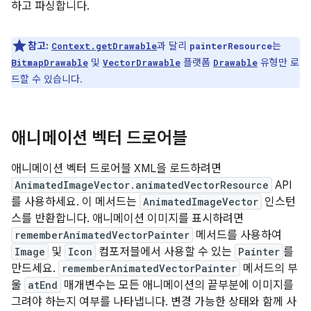
하고 파싱합니다.
참고:
과 달리
는
Context.getDrawable
painterResource
및
플랫폼
유형만 로
BitmapDrawable
VectorDrawable
Drawable
드할 수 있습니다.
애니메이션 벡터 드로어블
애니메이션 벡터 드로어블 XML을 로드하려면
AnimatedImageVector.animatedVectorResource
API
를 사용하세요. 이 메서드는
AnimatedImageVector
인스턴
스를 반환합니다. 애니메이션 이미지를 표시하려면
rememberAnimatedVectorPainter
메서드를 사용하여
Image
및
Icon
컴포저블에서 사용할 수 있는
Painter
를
만드세요.
rememberAnimatedVectorPainter
메서드의 부
울
atEnd
매개변수는 모든 애니메이션의 끝부분에 이미지를
그려야 하는지 여부를 나타냅니다. 변경 가능한 상태와 함께 사