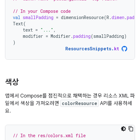
// In your Compose code
val
smallPadding
=
dimensionResource
(
R
.
dimen
.
paddi
Text
(
text
=
"..."
,
modifier
=
Modifier
.
padding
(
smallPadding
)
)
ResourcesSnippets
.
kt
색상
앱에서 Compose를 점진적으로 채택하는 경우 리소스 XML 파
일에서 색상을 가져오려면
colorResource
API를 사용하세
요.
// In the res/colors.xml file