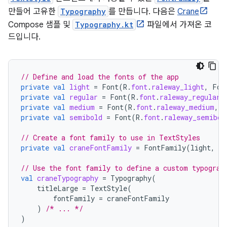
만들어 고유한
Typography
를 만듭니다. 다음은
Crane
Compose 샘플 및
Typography.kt
파일에서 가져온 코
드입니다.
// Define and load the fonts of the app
private
val
light
=
Font
(
R
.
font
.
raleway_light
,
Fon
private
val
regular
=
Font
(
R
.
font
.
raleway_regular
,
private
val
medium
=
Font
(
R
.
font
.
raleway_medium
,
F
private
val
semibold
=
Font
(
R
.
font
.
raleway_semibol
// Create a font family to use in TextStyles
private
val
craneFontFamily
=
FontFamily
(
light
,
re
// Use the font family to define a custom typograp
val
craneTypography
=
Typography
(
titleLarge
=
TextStyle
(
fontFamily
=
craneFontFamily
)
/* ... */
)