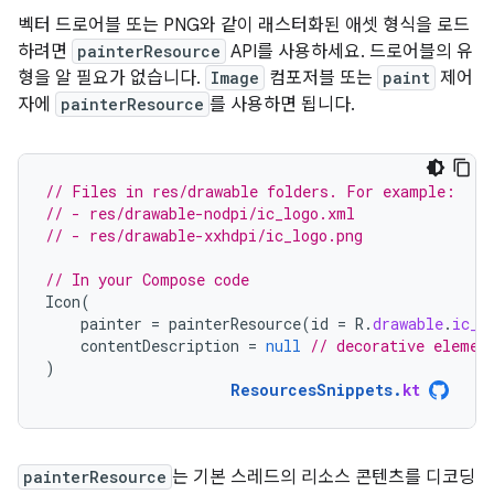
벡터 드로어블 또는 PNG와 같이 래스터화된 애셋 형식을 로드
하려면
painterResource
API를 사용하세요. 드로어블의 유
형을 알 필요가 없습니다.
Image
컴포저블 또는
paint
제어
자에
painterResource
를 사용하면 됩니다.
// Files in res/drawable folders. For example:
// - res/drawable-nodpi/ic_logo.xml
// - res/drawable-xxhdpi/ic_logo.png
// In your Compose code
Icon
(
painter
=
painterResource
(
id
=
R
.
drawable
.
ic_l
contentDescription
=
null
// decorative elemen
)
ResourcesSnippets
.
kt
painterResource
는 기본 스레드의 리소스 콘텐츠를 디코딩