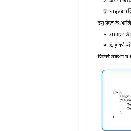
अपना साइ
चाइल्ड एल
इस फ़ेज़ के आखिर म
असाइन क
x, y कोऑर्
पिछले सेक्शन में 