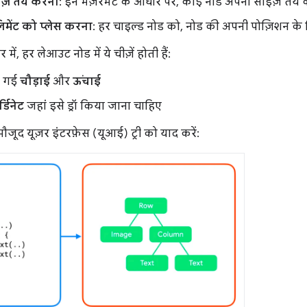
ज़ तय करना
: इन मेज़रमेंट के आधार पर, कोई नोड अपना साइज़ तय क
िमेंट को प्लेस करना
: हर चाइल्ड नोड को, नोड की अपनी पोज़िशन के ह
ें, हर लेआउट नोड में ये चीज़ें होती हैं:
ी गई
चौड़ाई
और
ऊंचाई
डिनेट
जहां इसे ड्रॉ किया जाना चाहिए
मौजूद यूज़र इंटरफ़ेस (यूआई) ट्री को याद करें: