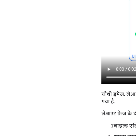
चौथी इमेज.
लेआउट
गया है.
लेआउट फ़ेज़ के द
चाइल्ड एल