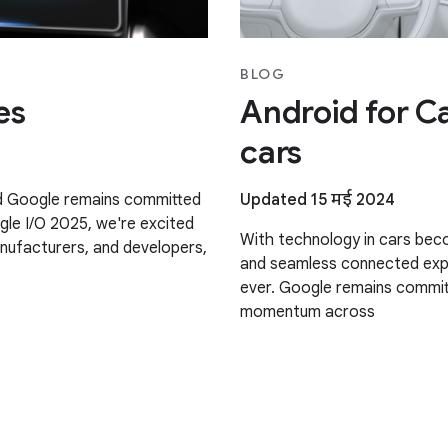
BLOG
es
Android for Ca
cars
and Google remains committed
Updated 15 मई 2024
gle I/O 2025, we're excited
With technology in cars beco
anufacturers, and developers,
and seamless connected expe
ever. Google remains committ
momentum across