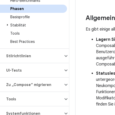
Hero-Benchmarks
Phasen
Allgemei
Basisprofile
Stabilität
Es gibt einige 
Tools
Lagern S
Best Practices
Composabl
Benutzero
Stilrichtlinien
ausgeführ
Composabl
UI-Tests
Statusle
untergeor
Zu „Compose“ migrieren
Neukompos
Funktione
Modifikato
Tools
finden Sie
Systemfunktionen