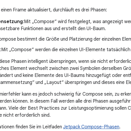
nen Frame aktualisiert, durchläuft es drei Phasen:
nsetzung
:Mit „Compose“ wird festgelegt,
was
angezeigt werd
etzbare Funktionen aus und erstellt den UI-Baum.
ompose bestimmt die Größe und Platzierung der einzelnen Ele
:Mit „Compose“ werden die einzelnen UI-Elemente tatsächlic
ese Phasen intelligent überspringen, wenn sie nicht erforderl
sches Element wechselt zwischen zwei Symbolen derselben Grö
 ändert und keine Elemente des UI-Baums hinzugefügt oder en
sammensetzung“ und „Layout“ überspringen und dieses eine El
erfehler kann es jedoch schwierig für Compose sein, zu erke
rden können. In diesem Fall werden alle drei Phasen ausgefüh
nn. Viele der Best Practices zur Leistungsoptimierung sollen
e nicht erforderlich sind.
tionen finden Sie im Leitfaden
Jetpack Compose-Phasen
.