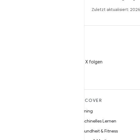
Zuletzt aktualisiert: 202
X
@AndroidDev auf X folgen
MEHR ZU ANDROID
DISCOVER
Android
Gaming
Android für Unternehmen
Maschinelles Lernen
Datensicherheit
Gesundheit & Fitness