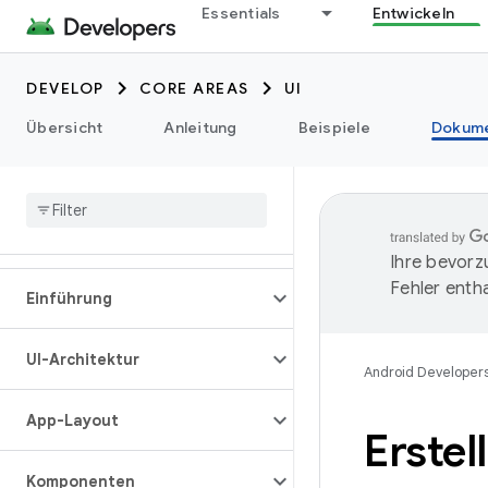
Essentials
Entwickeln
DEVELOP
CORE AREAS
UI
Übersicht
Anleitung
Beispiele
Dokume
Ihre bevorz
Fehler entha
Einführung
UI-Architektur
Android Developer
App-Layout
Erste
Komponenten