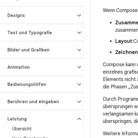
Wenn Compose ei
Designs
Zusamme
zusammens
Text und Typografie
Layout
:C
Bilder und Grafiken
Zeichnen
Compose kann di
Animation
einzelnes grafi
Elements nicht
Bedienungshilfen
die Phasen „Zu
Durch Programmi
Berühren und eingeben
übersprungen we
verlangsamen ka
Leistung
überspringen, di
Übersicht
Weitere Informa