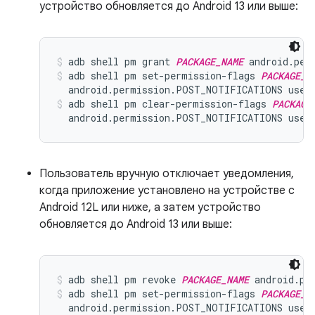
устройство обновляется до Android 13 или выше:
adb shell pm grant 
PACKAGE_NAME
 android.per
adb shell pm set-permission-flags 
PACKAGE_N
  android.permission.POST_NOTIFICATIONS user
adb shell pm clear-permission-flags 
PACKAGE
  android.permission.POST_NOTIFICATIONS user
Пользователь вручную отключает уведомления,
когда приложение установлено на устройстве с
Android 12L или ниже, а затем устройство
обновляется до Android 13 или выше:
adb shell pm revoke 
PACKAGE_NAME
 android.pe
adb shell pm set-permission-flags 
PACKAGE_N
  android.permission.POST_NOTIFICATIONS user