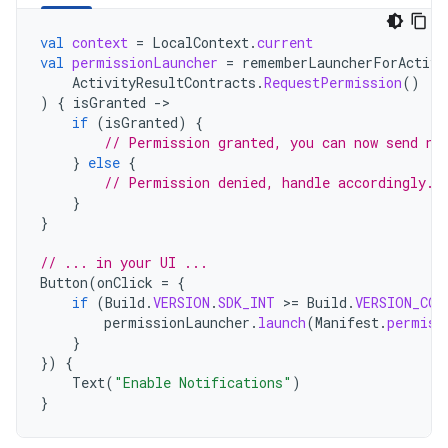
val
context
=
LocalContext
.
current
val
permissionLauncher
=
rememberLauncherForActivi
ActivityResultContracts
.
RequestPermission
()
)
{
isGranted
-
if
(
isGranted
)
{
// Permission granted, you can now send no
}
else
{
// Permission denied, handle accordingly.
}
}
// ... in your UI ...
Button
(
onClick
=
{
if
(
Build
.
VERSION
.
SDK_INT
>
=
Build
.
VERSION_COD
permissionLauncher
.
launch
(
Manifest
.
permiss
}
})
{
Text
(
"Enable Notifications"
)
}