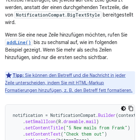
Textteile hinzufügen, die jeweils auf eine Zeile gekürzt
werden, anstatt der einen durchgehenden Textzeile, die
von
NotificationCompat.BigTextStyle
bereitgestellt
wird.
Wenn Sie eine neue Zeile hinzufügen möchten, rufen Sie
addLine()
bis zu sechsmal auf, wie im folgenden
Beispiel gezeigt. Wenn Sie mehr als sechs Zeilen
hinzufügen, sind nur die ersten sechs sichtbar.
Tipp:
Sie können den Betreff und die Nachricht in jeder
Zeile unterscheiden, indem Sie mit HTML-Markup
Formatierungen hinzufügen, z. B. den Betreff fett formatieren.
notification
=
NotificationCompat
.
Builder
(
context
,
.
setSmallIcon
(
R
.
drawable
.
mail
)
.
setContentTitle
(
"5 New mails from Frank"
)
.
setContentText
(
"Check them out"
)