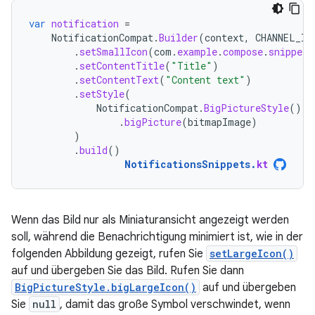
var
notification
=
NotificationCompat
.
Builder
(
context
,
CHANNEL_ID
.
setSmallIcon
(
com
.
example
.
compose
.
snippets
.
setContentTitle
(
"Title"
)
.
setContentText
(
"Content text"
)
.
setStyle
(
NotificationCompat
.
BigPictureStyle
()
.
bigPicture
(
bitmapImage
)
)
.
build
()
NotificationsSnippets
.
kt
Wenn das Bild nur als Miniaturansicht angezeigt werden
soll, während die Benachrichtigung minimiert ist, wie in der
folgenden Abbildung gezeigt, rufen Sie
setLargeIcon()
auf und übergeben Sie das Bild. Rufen Sie dann
BigPictureStyle.bigLargeIcon()
auf und übergeben
Sie
null
, damit das große Symbol verschwindet, wenn