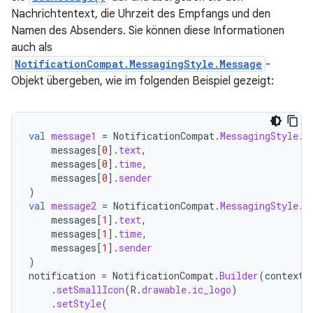
Nachrichtentext, die Uhrzeit des Empfangs und den
Namen des Absenders. Sie können diese Informationen
auch als
NotificationCompat.MessagingStyle.Message
-
Objekt übergeben, wie im folgenden Beispiel gezeigt:
val
message1
=
NotificationCompat
.
MessagingStyle
.
M
messages
[
0
]
.
text
,
messages
[
0
]
.
time
,
messages
[
0
]
.
sender
)
val
message2
=
NotificationCompat
.
MessagingStyle
.
M
messages
[
1
]
.
text
,
messages
[
1
]
.
time
,
messages
[
1
]
.
sender
)
notification
=
NotificationCompat
.
Builder
(
context
,
.
setSmallIcon
(
R
.
drawable
.
ic_logo
)
.
setStyle
(