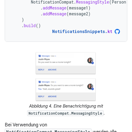
NotificationCompat
.
MessagingStyle
(
Person
.
B
.
addMessage
(
message1
)
.
addMessage
(
message2
)
)
.
build
()
NotificationsSnippets
.
kt
Abbildung 4. Eine Benachrichtigung mit
.
NotificationCompat.MessagingStyle
Bei Verwendung von
NotificationCompat.MessagingStyle