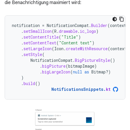
die Benachrichtigung maximiert wird:
notification
=
NotificationCompat
.
Builder
(
context
,
.
setSmallIcon
(
R
.
drawable
.
ic_logo
)
.
setContentTitle
(
"Title"
)
.
setContentText
(
"Content text"
)
.
setLargeIcon
(
Icon
.
createWithResource
(
context
,
.
setStyle
(
NotificationCompat
.
BigPictureStyle
()
.
bigPicture
(
bitmapImage
)
.
bigLargeIcon
(
null
as
Bitmap?)
)
.
build
()
NotificationsSnippets
.
kt