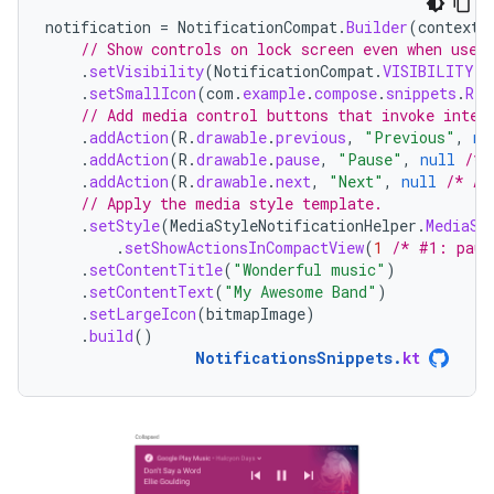
notification
=
NotificationCompat
.
Builder
(
context
,
// Show controls on lock screen even when user
.
setVisibility
(
NotificationCompat
.
VISIBILITY_P
.
setSmallIcon
(
com
.
example
.
compose
.
snippets
.
R
.
d
// Add media control buttons that invoke inten
.
addAction
(
R
.
drawable
.
previous
,
"Previous"
,
nu
.
addAction
(
R
.
drawable
.
pause
,
"Pause"
,
null
/* 
.
addAction
(
R
.
drawable
.
next
,
"Next"
,
null
/* Ad
// Apply the media style template.
.
setStyle
(
MediaStyleNotificationHelper
.
MediaSt
.
setShowActionsInCompactView
(
1
/* #1: paus
.
setContentTitle
(
"Wonderful music"
)
.
setContentText
(
"My Awesome Band"
)
.
setLargeIcon
(
bitmapImage
)
.
build
()
NotificationsSnippets
.
kt