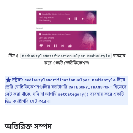
চিত্র ৫.
ব্যবহার
MediaStyleNotificationHelper.MediaStyle
করে একটি নোটিফিকেশন।
দ্রষ্টব্য:
দিয়ে
MediaStyleNotificationHelper.MediaStyle
তৈরি নোটিফিকেশনগুলির ক্যাটাগরি
হিসেবে
CATEGORY_TRANSPORT
সেট করা থাকে, যদি না আপনি
ব্যবহার করে একটি
setCategory()
ভিন্ন ক্যাটাগরি সেট করেন।
অতিরিক্ত সম্পদ