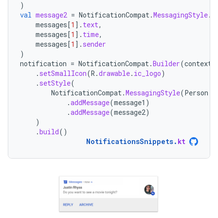
)
val
message2
=
NotificationCompat
.
MessagingStyle
.
M
messages
[
1
]
.
text
,
messages
[
1
]
.
time
,
messages
[
1
]
.
sender
)
notification
=
NotificationCompat
.
Builder
(
context
,
.
setSmallIcon
(
R
.
drawable
.
ic_logo
)
.
setStyle
(
NotificationCompat
.
MessagingStyle
(
Person
.
B
.
addMessage
(
message1
)
.
addMessage
(
message2
)
)
.
build
()
NotificationsSnippets
.
kt