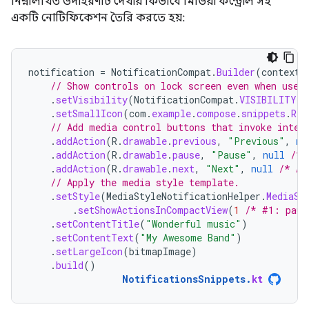
নিম্নলিখিত উদাহরণটি দেখায় কিভাবে মিডিয়া কন্ট্রোল সহ
একটি নোটিফিকেশন তৈরি করতে হয়:
notification
=
NotificationCompat
.
Builder
(
context
,
// Show controls on lock screen even when user
.
setVisibility
(
NotificationCompat
.
VISIBILITY_P
.
setSmallIcon
(
com
.
example
.
compose
.
snippets
.
R
.
d
// Add media control buttons that invoke inten
.
addAction
(
R
.
drawable
.
previous
,
"Previous"
,
nu
.
addAction
(
R
.
drawable
.
pause
,
"Pause"
,
null
/* 
.
addAction
(
R
.
drawable
.
next
,
"Next"
,
null
/* Ad
// Apply the media style template.
.
setStyle
(
MediaStyleNotificationHelper
.
MediaSt
.
setShowActionsInCompactView
(
1
/* #1: paus
.
setContentTitle
(
"Wonderful music"
)
.
setContentText
(
"My Awesome Band"
)
.
setLargeIcon
(
bitmapImage
)
.
build
()
NotificationsSnippets
.
kt