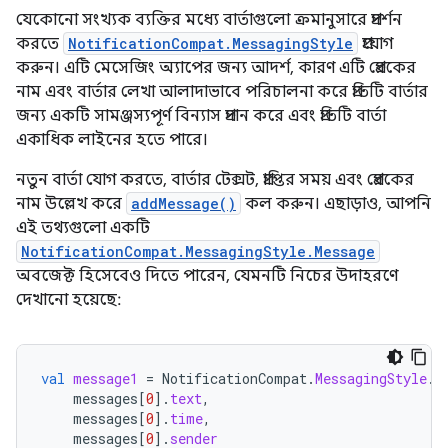
যেকোনো সংখ্যক ব্যক্তির মধ্যে বার্তাগুলো ক্রমানুসারে প্রদর্শন
করতে
NotificationCompat.MessagingStyle
প্রয়োগ
করুন। এটি মেসেজিং অ্যাপের জন্য আদর্শ, কারণ এটি প্রেরকের
নাম এবং বার্তার লেখা আলাদাভাবে পরিচালনা করে প্রতিটি বার্তার
জন্য একটি সামঞ্জস্যপূর্ণ বিন্যাস প্রদান করে এবং প্রতিটি বার্তা
একাধিক লাইনের হতে পারে।
নতুন বার্তা যোগ করতে, বার্তার টেক্সট, প্রাপ্তির সময় এবং প্রেরকের
নাম উল্লেখ করে
addMessage()
কল করুন। এছাড়াও, আপনি
এই তথ্যগুলো একটি
NotificationCompat.MessagingStyle.Message
অবজেক্ট হিসেবেও দিতে পারেন, যেমনটি নিচের উদাহরণে
দেখানো হয়েছে:
val
message1
=
NotificationCompat
.
MessagingStyle
.
M
messages
[
0
]
.
text
,
messages
[
0
]
.
time
,
messages
[
0
]
.
sender