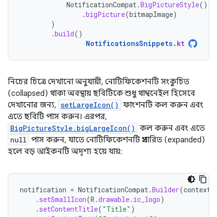
NotificationCompat
.
BigPictureStyle
()
.
bigPicture
(
bitmapImage
)
)
.
build
()
NotificationsSnippets
.
kt
নিচের চিত্রে দেখানো অনুযায়ী, নোটিফিকেশনটি সংকুচিত
(collapsed) থাকা অবস্থায় ছবিটিকে শুধু থাম্বনেইল হিসেবে
দেখানোর জন্য,
setLargeIcon()
ফাংশনটি কল করুন এবং
এতে ছবিটি পাস করুন। এরপর,
BigPictureStyle.bigLargeIcon()
কল করুন এবং এতে
null
পাস করুন, যাতে নোটিফিকেশনটি প্রসারিত (expanded)
হলে বড় আইকনটি অদৃশ্য হয়ে যায়:
notification
=
NotificationCompat
.
Builder
(
context
,
.
setSmallIcon
(
R
.
drawable
.
ic_logo
)
.
setContentTitle
(
"Title"
)