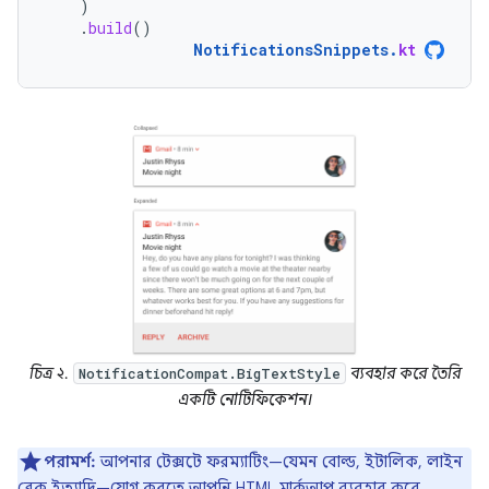
)
.
build
()
NotificationsSnippets
.
kt
চিত্র ২.
ব্যবহার করে তৈরি
NotificationCompat.BigTextStyle
একটি নোটিফিকেশন।
পরামর্শ:
আপনার টেক্সটে ফরম্যাটিং—যেমন বোল্ড, ইটালিক, লাইন
ব্রেক ইত্যাদি—যোগ করতে আপনি
HTML মার্কআপ ব্যবহার করে