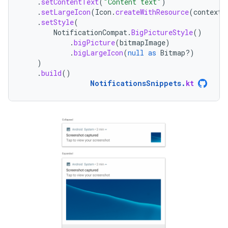
.
setContentText
(
"Content text"
)
.
setLargeIcon
(
Icon
.
createWithResource
(
context
,
.
setStyle
(
NotificationCompat
.
BigPictureStyle
()
.
bigPicture
(
bitmapImage
)
.
bigLargeIcon
(
null
as
Bitmap?)
)
.
build
()
NotificationsSnippets
.
kt