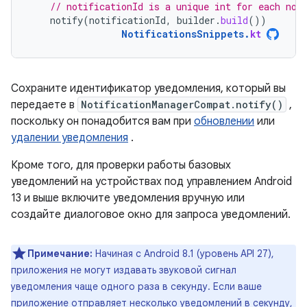
// notificationId is a unique int for each not
notify
(
notificationId
,
builder
.
build
())
NotificationsSnippets
.
kt
Сохраните идентификатор уведомления, который вы
передаете в
NotificationManagerCompat.notify()
,
поскольку он понадобится вам при
обновлении
или
удалении уведомления
.
Кроме того, для проверки работы базовых
уведомлений на устройствах под управлением Android
13 и выше включите уведомления вручную или
создайте диалоговое окно для запроса уведомлений.
Примечание:
Начиная с Android 8.1 (уровень API 27),
приложения не могут издавать звуковой сигнал
уведомления чаще одного раза в секунду. Если ваше
приложение отправляет несколько уведомлений в секунду,