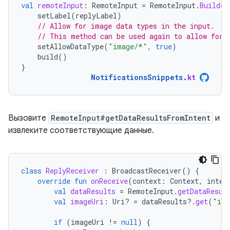
val
remoteInput
:
RemoteInput
=
RemoteInput
.
Builder
setLabel
(
replyLabel
)
// Allow for image data types in the input.
// This method can be used again to allow for 
setAllowDataType
(
"image/*"
,
true
)
build
()
}
NotificationsSnippets
.
kt
Вызовите
RemoteInput#getDataResultsFromIntent
и
извлеките соответствующие данные.
class
ReplyReceiver
:
BroadcastReceiver
()
{
override
fun
onReceive
(
context
:
Context
,
inten
val
dataResults
=
RemoteInput
.
getDataResul
val
imageUri
:
Uri? 
=
dataResults
?.
get
(
"ima
if
(
imageUri
!=
null
)
{