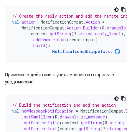
// Create the reply action and add the remote inpu
val
action
:
NotificationCompat
.
Action
=
NotificationCompat
.
Action
.
Builder
(
R
.
drawable
.
r
context
.
getString
(
R
.
string
.
reply_label
),
r
.
addRemoteInput
(
remoteInput
)
.
build
()
NotificationsSnippets
.
kt
Примените действие к уведомлению и отправьте
уведомление.
// Build the notification and add the action.
val
newMessageNotification
=
NotificationCompat
.
Bu
.
setSmallIcon
(
R
.
drawable
.
ic_message
)
.
setContentTitle
(
context
.
getString
(
R
.
string
.
ti
.
setContentText
(
context
.
getString
(
R
.
string
.
con