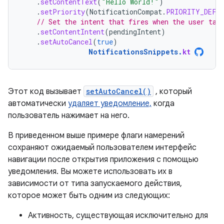
.
setContentText
(
"Hello World!"
)
.
setPriority
(
NotificationCompat
.
PRIORITY_DEFA
// Set the intent that fires when the user tap
.
setContentIntent
(
pendingIntent
)
.
setAutoCancel
(
true
)
NotificationsSnippets
.
kt
Этот код вызывает
setAutoCancel()
, который
автоматически
удаляет уведомление,
когда
пользователь нажимает на него.
В приведенном выше примере флаги намерений
сохраняют ожидаемый пользователем интерфейс
навигации после открытия приложения с помощью
уведомления. Вы можете использовать их в
зависимости от типа запускаемого действия,
которое может быть одним из следующих:
Активность, существующая исключительно для