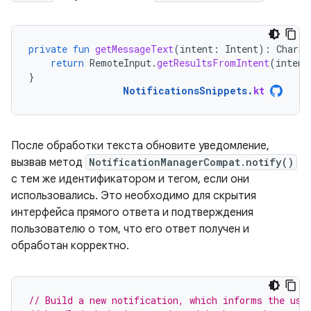
private
fun
getMessageText
(
intent
:
Intent
):
CharSe
return
RemoteInput
.
getResultsFromIntent
(
intent
}
NotificationsSnippets
.
kt
После обработки текста обновите уведомление,
вызвав метод
NotificationManagerCompat.notify()
с тем же идентификатором и тегом, если они
использовались. Это необходимо для скрытия
интерфейса прямого ответа и подтверждения
пользователю о том, что его ответ получен и
обработан корректно.
// Build a new notification, which informs the use