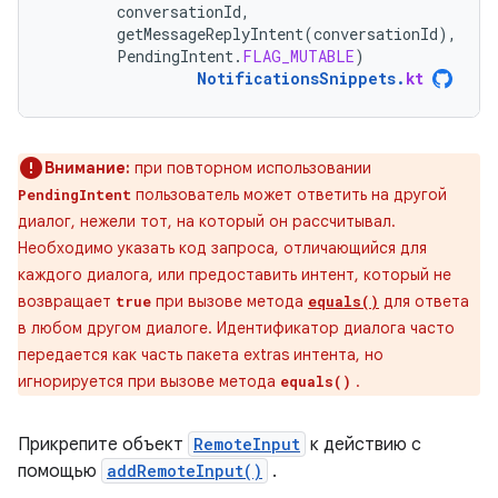
conversationId
,
getMessageReplyIntent
(
conversationId
),
PendingIntent
.
FLAG_MUTABLE
)
NotificationsSnippets
.
kt
Внимание:
при повторном использовании
пользователь может ответить на другой
PendingIntent
диалог, нежели тот, на который он рассчитывал.
Необходимо указать код запроса, отличающийся для
каждого диалога, или предоставить интент, который не
возвращает
при вызове метода
для ответа
true
equals()
в любом другом диалоге. Идентификатор диалога часто
передается как часть пакета extras интента, но
игнорируется при вызове метода
.
equals()
Прикрепите объект
RemoteInput
к действию с
помощью
addRemoteInput()
.