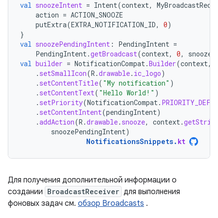
val
snoozeIntent
=
Intent
(
context
,
MyBroadcastRece
action
=
ACTION_SNOOZE
putExtra
(
EXTRA_NOTIFICATION_ID
,
0
)
}
val
snoozePendingIntent
:
PendingIntent
=
PendingIntent
.
getBroadcast
(
context
,
0
,
snoozeI
val
builder
=
NotificationCompat
.
Builder
(
context
,
.
setSmallIcon
(
R
.
drawable
.
ic_logo
)
.
setContentTitle
(
"My notification"
)
.
setContentText
(
"Hello World!"
)
.
setPriority
(
NotificationCompat
.
PRIORITY_DEFA
.
setContentIntent
(
pendingIntent
)
.
addAction
(
R
.
drawable
.
snooze
,
context
.
getStrin
snoozePendingIntent
)
NotificationsSnippets
.
kt
Для получения дополнительной информации о
создании
BroadcastReceiver
для выполнения
фоновых задач см.
обзор Broadcasts
.