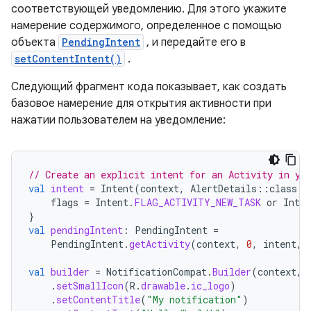
соответствующей уведомлению. Для этого укажите
намерение содержимого, определенное с помощью
объекта
PendingIntent
, и передайте его в
setContentIntent()
.
Следующий фрагмент кода показывает, как создать
базовое намерение для открытия активности при
нажатии пользователем на уведомление:
// Create an explicit intent for an Activity in yo
val
intent
=
Intent
(
context
,
AlertDetails
::
class
.
j
flags
=
Intent
.
FLAG_ACTIVITY_NEW_TASK
or
Inten
}
val
pendingIntent
:
PendingIntent
=
PendingIntent
.
getActivity
(
context
,
0
,
intent
,
val
builder
=
NotificationCompat
.
Builder
(
context
,
.
setSmallIcon
(
R
.
drawable
.
ic_logo
)
.
setContentTitle
(
"My notification"
)