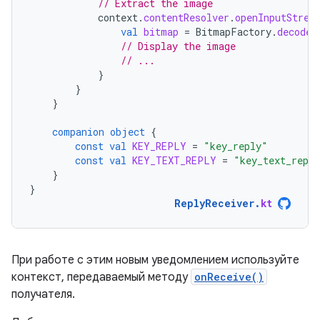
// Extract the image
context
.
contentResolver
.
openInputStrea
val
bitmap
=
BitmapFactory
.
decodeS
// Display the image
// ...
}
}
}
companion
object
{
const
val
KEY_REPLY
=
"key_reply"
const
val
KEY_TEXT_REPLY
=
"key_text_repl
}
}
ReplyReceiver
.
kt
При работе с этим новым уведомлением используйте
контекст, передаваемый методу
onReceive()
получателя.