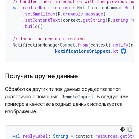
// handled their interaction with the previous not
val
repliedNotification
=
NotificationCompat
.
Build
.
setSmallIcon
(
R
.
drawable
.
message
)
.
setContentText
(
context
.
getString
(
R
.
string
.
rep
.
build
()
// Issue the new notification.
NotificationManagerCompat
.
from
(
context
).
notify
(
not
NotificationsSnippets
.
kt
Получить другие данные
Обработка других типов данных осуществляется
аналогично с помощью
RemoteInput
. В следующем
примере в качестве входных данных используется
изображение.
val
replyLabel
:
String
=
context
.
resources
.
getStri