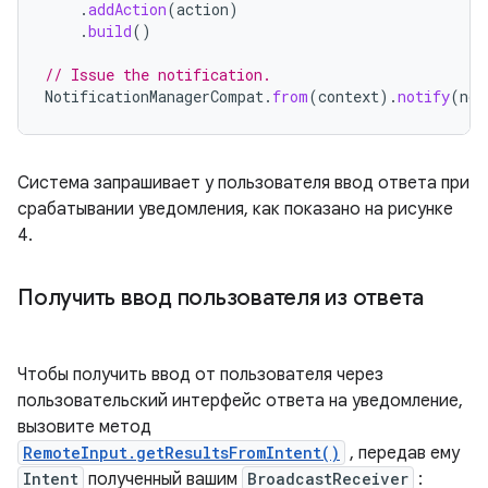
.
addAction
(
action
)
.
build
()
// Issue the notification.
NotificationManagerCompat
.
from
(
context
).
notify
(
not
Система запрашивает у пользователя ввод ответа при
срабатывании уведомления, как показано на рисунке
4.
Получить ввод пользователя из ответа
Чтобы получить ввод от пользователя через
пользовательский интерфейс ответа на уведомление,
вызовите метод
RemoteInput.getResultsFromIntent()
, передав ему
Intent
полученный вашим
BroadcastReceiver
: