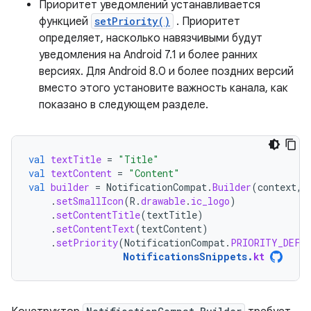
Приоритет уведомлений устанавливается
функцией
setPriority()
. Приоритет
определяет, насколько навязчивыми будут
уведомления на Android 7.1 и более ранних
версиях. Для Android 8.0 и более поздних версий
вместо этого установите важность канала, как
показано в следующем разделе.
val
textTitle
=
"Title"
val
textContent
=
"Content"
val
builder
=
NotificationCompat
.
Builder
(
context
,
.
setSmallIcon
(
R
.
drawable
.
ic_logo
)
.
setContentTitle
(
textTitle
)
.
setContentText
(
textContent
)
.
setPriority
(
NotificationCompat
.
PRIORITY_DEFA
NotificationsSnippets
.
kt