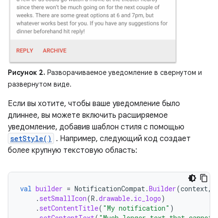
Рисунок 2.
Разворачиваемое уведомление в свернутом и
развернутом виде.
Если вы хотите, чтобы ваше уведомление было
длиннее, вы можете включить расширяемое
уведомление, добавив шаблон стиля с помощью
setStyle()
. Например, следующий код создает
более крупную текстовую область:
val
builder
=
NotificationCompat
.
Builder
(
context
,
.
setSmallIcon
(
R
.
drawable
.
ic_logo
)
.
setContentTitle
(
"My notification"
)
.
setContentText
(
"Much longer text that cannot 