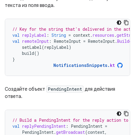
текста из поля ввода.
// Key for the string that's delivered in the acti
val
replyLabel
:
String
=
context
.
resources
.
getStri
val
remoteInput
:
RemoteInput
=
RemoteInput
.
Builder
setLabel
(
replyLabel
)
build
()
}
NotificationsSnippets
.
kt
Создайте объект
PendingIntent
для действия
ответа.
// Build a PendingIntent for the reply action to t
val
replyPendingIntent
:
PendingIntent
=
PendingIntent
.
getBroadcast
(
context
,