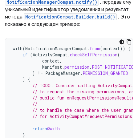
NotificationManagerCompat.notify()
, передав ему
уникальный идентификатор уведомления и результат
метода
NotificationCompat.Builder.build()
. Это
показано в следующем примере:
with
(
NotificationManagerCompat
.
from
(
context
))
{
if
(
ActivityCompat
.
checkSelfPermission
(
context
,
Manifest
.
permission
.
POST_NOTIFICATION
)
!=
PackageManager
.
PERMISSION_GRANTED
)
{
// TODO: Consider calling ActivityCompat#r
// to request the missing permissions, and
// public fun onRequestPermissionsResult(r
//                                        
// to handle the case where the user grant
// for ActivityCompat#requestPermissions f
return
@with
}