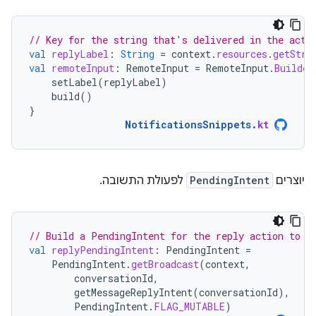
// Key for the string that's delivered in the acti
val
replyLabel
:
String
=
context
.
resources
.
getStri
val
remoteInput
:
RemoteInput
=
RemoteInput
.
Builder
setLabel
(
replyLabel
)
build
()
}
NotificationsSnippets
.
kt
יוצרים
PendingIntent
לפעולת התשובה.
// Build a PendingIntent for the reply action to t
val
replyPendingIntent
:
PendingIntent
=
PendingIntent
.
getBroadcast
(
context
,
conversationId
,
getMessageReplyIntent
(
conversationId
),
PendingIntent
.
FLAG_MUTABLE
)