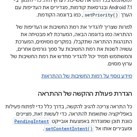
למשתמש בכל התראה ששייכת לערוץ הזה. כדי לתמוך ב-
Android 7.1 ובגרסאות קודמות, מגדירים את
העדיפות
עם
הערך
setPriority()
, כמו בדוגמה הקודמת.
למרות שצריך להגדיר את רמת החשיבות או העדיפות של
ההתראה כמו בדוגמה הבאה, המערכת לא מבטיחה את
התנהגות ההתראה שתקבלו. במקרים מסוימים, המערכת
עשויה לשנות את רמת החשיבות על סמך גורמים אחרים,
והמשתמש תמיד יכול להגדיר מחדש את רמת החשיבות של
ערוץ מסוים.
מידע נוסף על רמות החשיבות של ההתראות
הגדרת פעולת ההקשה של ההתראה
כל התראה צריכה להגיב להקשה, בדרך כלל כדי לפתוח פעילות
באפליקציה שתואמת להתראה. כדי לעשות זאת, מציינים
כוונת תוכן שמוגדרת באמצעות אובייקט
PendingIntent
ומעבירים אותו אל
setContentIntent()
.