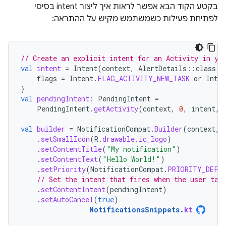
בקטע הקוד הבא אפשר לראות איך ליצור intent בסיסי
לפתיחת פעילות כשמשתמש מקיש על ההתראה:
// Create an explicit intent for an Activity in yo
val
intent
=
Intent
(
context
,
AlertDetails
::
class
.
j
flags
=
Intent
.
FLAG_ACTIVITY_NEW_TASK
or
Inten
}
val
pendingIntent
:
PendingIntent
=
PendingIntent
.
getActivity
(
context
,
0
,
intent
,
val
builder
=
NotificationCompat
.
Builder
(
context
,
.
setSmallIcon
(
R
.
drawable
.
ic_logo
)
.
setContentTitle
(
"My notification"
)
.
setContentText
(
"Hello World!"
)
.
setPriority
(
NotificationCompat
.
PRIORITY_DEFA
// Set the intent that fires when the user tap
.
setContentIntent
(
pendingIntent
)
.
setAutoCancel
(
true
)
NotificationsSnippets
.
kt