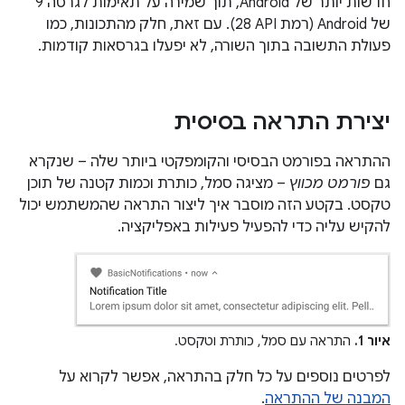
חדשות יותר של Android, תוך שמירה על תאימות לגרסה 9
של Android (רמת API‏ 28). עם זאת, חלק מהתכונות, כמו
פעולת התשובה בתוך השורה, לא יפעלו בגרסאות קודמות.
יצירת התראה בסיסית
ההתראה בפורמט הבסיסי והקומפקטי ביותר שלה – שנקרא
גם
פורמט מכווץ
– מציגה סמל, כותרת וכמות קטנה של תוכן
טקסט. בקטע הזה מוסבר איך ליצור התראה שהמשתמש יכול
להקיש עליה כדי להפעיל פעילות באפליקציה.
איור 1.
התראה עם סמל, כותרת וטקסט.
לפרטים נוספים על כל חלק בהתראה, אפשר לקרוא על
המבנה של ההתראה
.