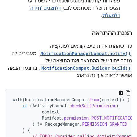
פעילויות קודמות (back stack) כדי לשמור על
הציפיות של המשתמש לגבי
הלחצנים 'חזרה'
ו'למעלה'
.
הצגת ההתראה
כדי שההתראה תופיע, קוראים לפונקציה
NotificationManagerCompat.notify()
ומעבירים לה
מזהה ייחודי של ההתראה ואת התוצאה של
NotificationCompat.Builder.build()
. בדוגמה הבאה
אפשר לראות איך זה נראה:
with
(
NotificationManagerCompat
.
from
(
context
))
{
if
(
ActivityCompat
.
checkSelfPermission
(
context
,
Manifest
.
permission
.
POST_NOTIFICATION
)
!=
PackageManager
.
PERMISSION_GRANTED
)
{
// TODO: Consider calling ActivityCompat#r