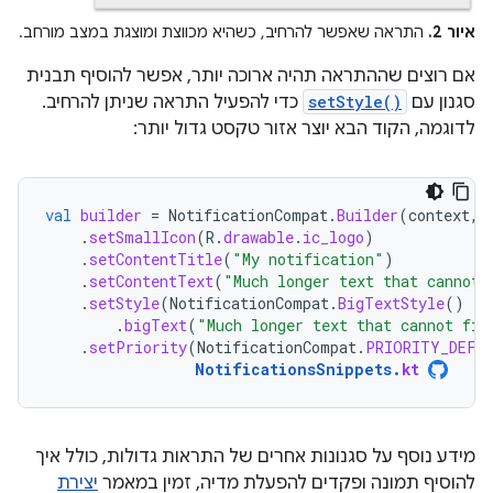
איור 2.
התראה שאפשר להרחיב, כשהיא מכווצת ומוצגת במצב מורחב.
אם רוצים שההתראה תהיה ארוכה יותר, אפשר להוסיף תבנית
סגנון עם
setStyle()
כדי להפעיל התראה שניתן להרחיב.
לדוגמה, הקוד הבא יוצר אזור טקסט גדול יותר:
val
builder
=
NotificationCompat
.
Builder
(
context
,
.
setSmallIcon
(
R
.
drawable
.
ic_logo
)
.
setContentTitle
(
"My notification"
)
.
setContentText
(
"Much longer text that cannot 
.
setStyle
(
NotificationCompat
.
BigTextStyle
()
.
bigText
(
"Much longer text that cannot fit
.
setPriority
(
NotificationCompat
.
PRIORITY_DEFA
NotificationsSnippets
.
kt
מידע נוסף על סגנונות אחרים של התראות גדולות, כולל איך
להוסיף תמונה ופקדים להפעלת מדיה, זמין במאמר
יצירת