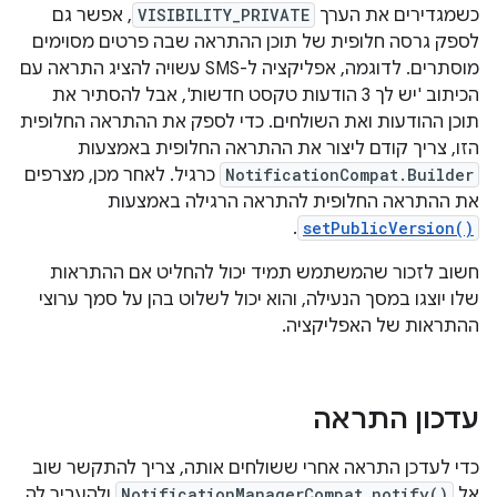
כשמגדירים את הערך
VISIBILITY_PRIVATE
, אפשר גם
לספק גרסה חלופית של תוכן ההתראה שבה פרטים מסוימים
מוסתרים. לדוגמה, אפליקציה ל-SMS עשויה להציג התראה עם
הכיתוב 'יש לך 3 הודעות טקסט חדשות', אבל להסתיר את
תוכן ההודעות ואת השולחים. כדי לספק את ההתראה החלופית
הזו, צריך קודם ליצור את ההתראה החלופית באמצעות
NotificationCompat.Builder
כרגיל. לאחר מכן, מצרפים
את ההתראה החלופית להתראה הרגילה באמצעות
.
setPublicVersion()
חשוב לזכור שהמשתמש תמיד יכול להחליט אם ההתראות
שלו יוצגו במסך הנעילה, והוא יכול לשלוט בהן על סמך ערוצי
ההתראות של האפליקציה.
עדכון התראה
כדי לעדכן התראה אחרי ששולחים אותה, צריך להתקשר שוב
אל
NotificationManagerCompat.notify()
ולהעביר לה