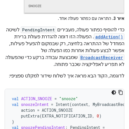
איור 3.
התראה עם כפתור פעולה אחד.
כדי להוסיף כפתור פעולה, מעבירים
PendingIntent
לשיטה
addAction()
. הפעולה הזו דומה להגדרת פעולת ברירת
המחדל של ההתראה בלחיצה, רק שבמקום להפעיל פעילות,
אפשר לבצע פעולות אחרות כמו הפעלה של
BroadcastReceiver
שמבצעת עבודה ברקע כדי שהפעולה
לא תפריע לאפליקציה שכבר פתוחה.
לדוגמה, הקוד הבא מראה איך לשלוח שידור למקלט ספציפי:
val
ACTION_SNOOZE
=
"snooze"
val
snoozeIntent
=
Intent
(
context
,
MyBroadcastRece
action
=
ACTION_SNOOZE
putExtra
(
EXTRA_NOTIFICATION_ID
,
0
)
}
val
snoozePendingIntent
:
PendingIntent
=