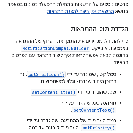
פרטים נוספים על הרשאות בתחילת ההפעלה זמינים במאמר
בנושא
הרשאת זמן ריצה להצגת התראות
.
הגדרת תוכן ההתראות
כדי להתחיל, מגדירים את התוכן ואת הערוץ של ההתראה
באמצעות אובייקט
NotificationCompat.Builder
.
בדוגמה הבאה אפשר לראות איך ליצור התראה עם הפרטים
הבאים:
סמל קטן, שמוגדר על ידי
setSmallIcon()
. זהו
התוכן היחיד שנדרש וגלוי למשתמשים.
שם, שהוגדר על ידי
setContentTitle()
.
גוף הטקסט, שהוגדר על ידי
.
setContentText()
רמת העדיפות של ההתראה, שהוגדרה על ידי
setPriority()
. העדיפות קובעת עד כמה