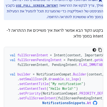
ואילך, צריך לבקש את ההרשאה
בקובץ
USE_FULL_SCREEN_INTENT
המניפסט של האפליקציה כדי שהמערכת תוכל להפעיל את הפעילות
במסך מלא שמשויכת להתראה הדחופה.
בקטע הקוד הבא אפשר לראות איך משייכים את ההתראה ל-
Intent במסך מלא:
val
fullScreenIntent
=
Intent
(
context
,
ImportantAc
val
fullScreenPendingIntent
=
PendingIntent
.
getAct
fullScreenIntent
,
PendingIntent
.
FLAG_IMMUTABLE
val
builder
=
NotificationCompat
.
Builder
(
context
,
.
setSmallIcon
(
R
.
drawable
.
ic_logo
)
.
setContentTitle
(
"My notification"
)
.
setContentText
(
"Hello World!"
)
.
setPriority
(
NotificationCompat
.
PRIORITY_DEFA
.
setFullScreenIntent
(
fullScreenPendingIntent
,
NotificationsSnippets
.
kt