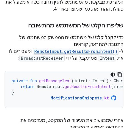
המערכת מבקשת מהמשתמש להזין תגובה כשהוא מפעיל את
פעולת ההתראה, כמו שמוצג באיור 4.
שליפת הקלט של המשתמש מהתשובה
כדי לקבל קלט של משתמשים מממשק המשתמש של
התגובה להתראה, קוראים
ל-
RemoteInput.getResultsFromIntent()
ומעבירים לו
את
Intent
שמתקבל על ידי
BroadcastReceiver
:
private
fun
getMessageText
(
intent
:
Intent
):
CharSe
return
RemoteInput
.
getResultsFromIntent
(
intent
}
NotificationsSnippets
.
kt
אחרי שמבצעים את העיבוד של הטקסט, מעדכנים את
ההתראה באמצעות הקריאה