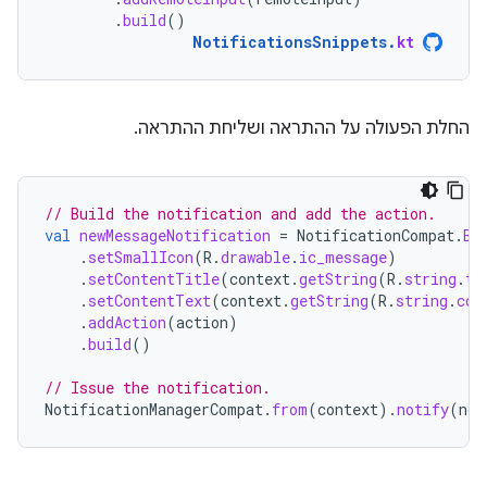
.
build
()
NotificationsSnippets
.
kt
החלת הפעולה על ההתראה ושליחת ההתראה.
// Build the notification and add the action.
val
newMessageNotification
=
NotificationCompat
.
Bu
.
setSmallIcon
(
R
.
drawable
.
ic_message
)
.
setContentTitle
(
context
.
getString
(
R
.
string
.
ti
.
setContentText
(
context
.
getString
(
R
.
string
.
con
.
addAction
(
action
)
.
build
()
// Issue the notification.
NotificationManagerCompat
.
from
(
context
).
notify
(
not