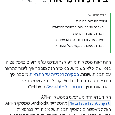
בדף הזה
יצירת התראה בסיסית
הצהרה על הרשאה בתחילת ההפעלה
הגדרת תוכן ההתראות
יצירת ערוץ והגדרת רמת החשיבות
הגדרת פעולת ההקשה של ההתראה
ההתראות מספקות מידע קצר ועדכני על אירועים באפליקציה
בזמן שהיא לא בשימוש. במאמר הזה מוסבר איך ליצור התראה
עם תכונות שונות.
בסקירה הכללית על התראות
מוסבר איך
התראות מוצגות ב-Android. קוד לדוגמה שמשתמש
בהתראות זמין ב
דוגמה של SociaLite
ב-GitHub.
הקוד בדף הזה משתמש בממשקי ה-API‏
NotificationCompat
מהספרייה AndroidX. ממשקי ה-API
האלה מאפשרים להוסיף תכונות שזמינות רק בגרסאות