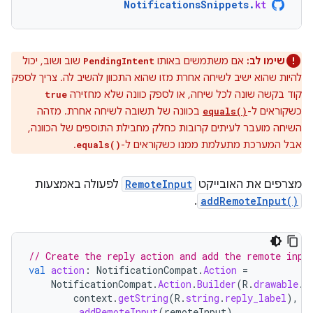
NotificationsSnippets
.
kt
שימו לב:
אם משתמשים באותו
שוב ושוב, יכול
PendingIntent
להיות שהוא ישיב לשיחה אחרת מזו שהוא התכוון להשיב לה. צריך לספק
קוד בקשה שונה לכל שיחה, או לספק כוונה שלא מחזירה
true
כשקוראים ל-
בכוונה של תשובה לשיחה אחרת. מזהה
equals()
השיחה מועבר לעיתים קרובות כחלק מחבילת התוספים של הכוונה,
אבל המערכת מתעלמת ממנו כשקוראים ל-
.
equals()
מצרפים את האובייקט
RemoteInput
לפעולה באמצעות
.
addRemoteInput()
// Create the reply action and add the remote inpu
val
action
:
NotificationCompat
.
Action
=
NotificationCompat
.
Action
.
Builder
(
R
.
drawable
.
r
context
.
getString
(
R
.
string
.
reply_label
),
r
.
addRemoteInput
(
remoteInput
)