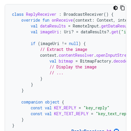
class
ReplyReceiver
:
BroadcastReceiver
()
{
override
fun
onReceive
(
context
:
Context
,
inten
val
dataResults
=
RemoteInput
.
getDataResul
val
imageUri
:
Uri? 
=
dataResults
?.
get
(
"ima
if
(
imageUri
!=
null
)
{
// Extract the image
context
.
contentResolver
.
openInputStrea
val
bitmap
=
BitmapFactory
.
decodeS
// Display the image
// ...
}
}
}
companion
object
{
const
val
KEY_REPLY
=
"key_reply"
const
val
KEY_TEXT_REPLY
=
"key_text_repl
}
}