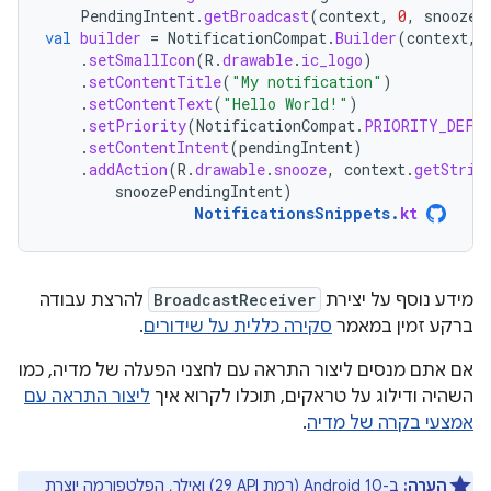
PendingIntent
.
getBroadcast
(
context
,
0
,
snoozeI
val
builder
=
NotificationCompat
.
Builder
(
context
,
.
setSmallIcon
(
R
.
drawable
.
ic_logo
)
.
setContentTitle
(
"My notification"
)
.
setContentText
(
"Hello World!"
)
.
setPriority
(
NotificationCompat
.
PRIORITY_DEFA
.
setContentIntent
(
pendingIntent
)
.
addAction
(
R
.
drawable
.
snooze
,
context
.
getStrin
snoozePendingIntent
)
NotificationsSnippets
.
kt
מידע נוסף על יצירת
BroadcastReceiver
להרצת עבודה
ברקע זמין במאמר
סקירה כללית על שידורים
.
אם אתם מנסים ליצור התראה עם לחצני הפעלה של מדיה, כמו
השהיה ודילוג על טראקים, תוכלו לקרוא איך
ליצור התראה עם
אמצעי בקרה של מדיה
.
הערה:
ב-Android 10 (רמת API‏ 29) ואילך, הפלטפורמה יוצרת