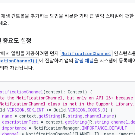
 재생 컨트롤을 추가하는 방법을 비롯한 기타 큰 알림 스타일에 관
세요.
및 중요도 설정
0 이상에서 알림을 제공하려면 먼저
NotificationChannel
인스턴스
cationChannel()
에 전달하여 앱의
알림 채널
을 시스템에 등록해야
의해 차단됩니다.
otificationChannel
(
context
:
Context
)
{
te the NotificationChannel, but only on API 26+ because
NotificationChannel class is not in the Support Library.
ld
.
VERSION
.
SDK_INT
>
=
Build
.
VERSION_CODES
.
O
)
{
name
=
context
.
getString
(
R
.
string
.
channel_name
)
descriptionText
=
context
.
getString
(
R
.
string
.
channel_d
importance
=
NotificationManager
.
IMPORTANCE_DEFAULT
channel
=
NotificationChannel
(
CHANNEL_ID
,
name
,
import