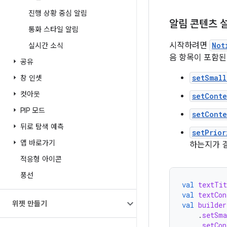
진행 상황 중심 알림
알림 콘텐츠 
통화 스타일 알림
시작하려면
Not
실시간 소식
음 항목이 포함된
공유
setSmall
창 인셋
컷아웃
setConte
PIP 모드
setCont
뒤로 탐색 예측
setPrior
앱 바로가기
하는지가 결
적응형 아이콘
풍선
val
textTit
val
textCon
위젯 만들기
val
builder
.
setSma
.
setCon