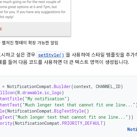
 펼쳐진 형태의 확장 가능한 알림
표시하고 싶은 경우
setStyle()
을 사용하여 스타일 템플릿을 추가
 예를 들어 다음 코드를 사용하면 더 큰 텍스트 영역이 생성됩니다.
=
NotificationCompat
.
Builder
(
context
,
CHANNEL_ID
)
llIcon
(
R
.
drawable
.
ic_logo
)
tentTitle
(
"My notification"
)
tentText
(
"Much longer text that cannot fit one line..."
le
(
NotificationCompat
.
BigTextStyle
()
gText
(
"Much longer text that cannot fit one line..."
))
ority
(
NotificationCompat
.
PRIORITY_DEFAULT
)
Not