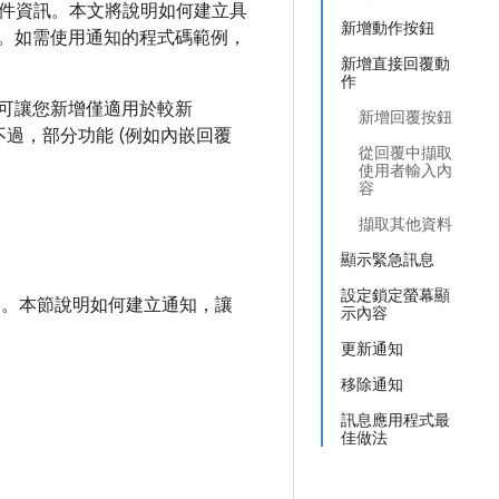
件資訊。本文將說明如何建立具
新增動作按鈕
。如需使用通知的程式碼範例，
新增直接回覆動
作
PI 可讓您新增僅適用於較新
新增回覆按鈕
容性。不過，部分功能 (例如內嵌回覆
從回覆中擷取
使用者輸入內
容
擷取其他資料
顯示緊急訊息
設定鎖定螢幕顯
容。本節說明如何建立通知，讓
示內容
更新通知
移除通知
訊息應用程式最
佳做法