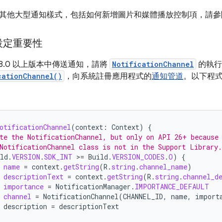
其他大型通知樣式，包括如何新增圖片和媒體播放控制項，請參
設定重要性
id 8.0 以上版本中傳送通知，請將
NotificationChannel
的執行
cationChannel()
，向系統註冊應用程式的
通知管道
。以下程
otificationChannel
(
context
:
Context
)
{
te the NotificationChannel, but only on API 26+ because
NotificationChannel class is not in the Support Library.
ld
.
VERSION
.
SDK_INT
>
=
Build
.
VERSION_CODES
.
O
)
{
name
=
context
.
getString
(
R
.
string
.
channel_name
)
descriptionText
=
context
.
getString
(
R
.
string
.
channel_d
importance
=
NotificationManager
.
IMPORTANCE_DEFAULT
channel
=
NotificationChannel
(
CHANNEL_ID
,
name
,
import
description
=
descriptionText