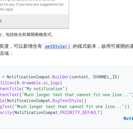
知，包括收合和展開兩種形式。
長度，可以新增含有
setStyle()
的樣式範本，啟用可展開的
區域：
=
NotificationCompat
.
Builder
(
context
,
CHANNEL_ID
)
llIcon
(
R
.
drawable
.
ic_logo
)
tentTitle
(
"My notification"
)
tentText
(
"Much longer text that cannot fit one line..."
le
(
NotificationCompat
.
BigTextStyle
()
gText
(
"Much longer text that cannot fit one line..."
))
ority
(
NotificationCompat
.
PRIORITY_DEFAULT
)
Not