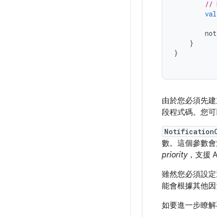
// 
val
not
}
}
由於您必須先建立
段程式碼。您可
Notification
數。這個參數會
priority
，支援 A
雖然您必須設定
能會根據其他因
如要進一步瞭解