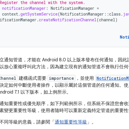
Register the channel with the system.
notificationManager
:
NotificationManager
=
context
.
getSystemService
(
NotificationManager
::
class
.
ja
ificationManager
.
createNotificationChannel
(
channel
)
Not
通知管道，才能在 Android 8.0 以上版本發布任何通知，
以放心重複呼叫此方法，因為建立現有的通知管道不會執行任何
Channel
建構函式需要
importance
，並使用
NotificationM
決定如何中斷使用者操作，以顯示屬於這個管道的任何通知。
ndroid 7.1 以下版本，如上例所示。
通知重要性或優先順序，如下列範例所示，但系統不保證您會收
素變更重要性等級，使用者隨時可以重新定義特定管道的重要性
不同等級的意義，請參閱「
通知重要性等級
」。