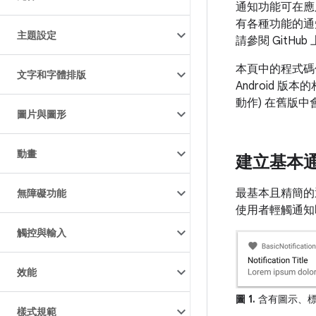
通知功能可在應
有各種功能的通知
主題設定
請參閱 GitHub
本頁中的程式碼使用
文字和字體排版
Android 版
動作) 在舊版
圖片與圖形
動畫
建立基本
最基本且精簡的
無障礙功能
使用者輕觸通知
觸控與輸入
效能
圖 1.
含有圖示、標
樣式規範