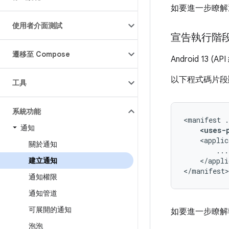
如要進一步瞭解
使用者介面測試
宣告執行階
遷移至 Compose
Android 1
以下程式碼片段
工具
系統功能
<manifest
通知
<uses-
<applic
關於通知
</appli
建立通知
</manifest>
通知權限
通知管道
可展開的通知
如要進一步瞭解
泡泡