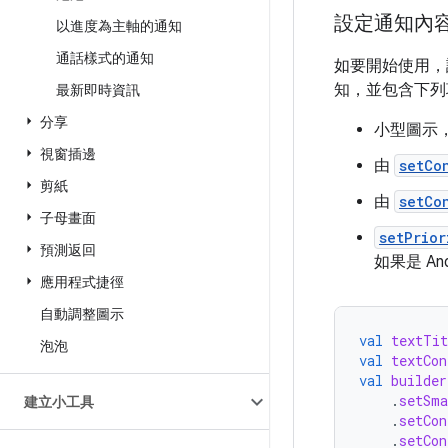
設定通知內
以進度為主軸的通知
通話樣式的通知
如要開始使用
知，並包含下列
最新即時資訊
分享
小型圖示
視窗插邊
由
setCo
剪紙
由
setCo
子母畫面
setPrior
預測返回
如果是 A
應用程式捷徑
自動調整圖示
val
textTit
泡泡
val
textCon
val
builder
.
setSma
建立小工具
.
setCon
.
setCon