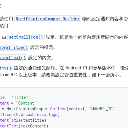
容
，請使用
NotificationCompat.Builder
物件設定通知內容和管
項目：
，由
setSmallIcon()
設定。這是唯一必須向使用者顯示的內容
ntentTitle()
設定的標題。
ntentText()
設定的內文。
ity()
設定的通知優先順序。在 Android 7.1 和更早版本中
ndroid 8.0 以上版本，請改為設定管道重要性，如下一節所示。
le
=
"Title"
tent
=
"Content"
=
NotificationCompat
.
Builder
(
context
,
CHANNEL_ID
)
llIcon
(
R
.
drawable
.
ic_logo
)
tentTitle
(
textTitle
)
tentText
(
textContent
)