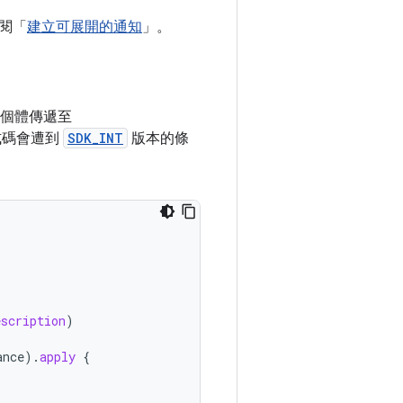
閱「
建立可展開的通知
」。
個體傳遞至
式碼會遭到
SDK_INT
版本的條
escription
)
ance
).
apply
{