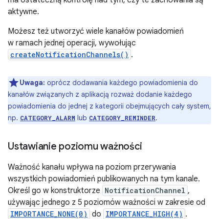
ma ostateczną kontrolę nad tym, czy te zachowania są
aktywne.
Możesz też utworzyć wiele kanałów powiadomień
w ramach jednej operacji, wywołując
createNotificationChannels()
.
Uwaga:
oprócz dodawania każdego powiadomienia do
kanałów związanych z aplikacją rozważ dodanie każdego
powiadomienia do jednej z kategorii obejmujących cały system,
np.
lub
.
CATEGORY_ALARM
CATEGORY_REMINDER
Ustawianie poziomu ważności
Ważność kanału wpływa na poziom przerywania
wszystkich powiadomień publikowanych na tym kanale.
Określ go w konstruktorze
NotificationChannel
,
używając jednego z 5 poziomów ważności w zakresie od
IMPORTANCE_NONE(0)
do
IMPORTANCE_HIGH(4)
.