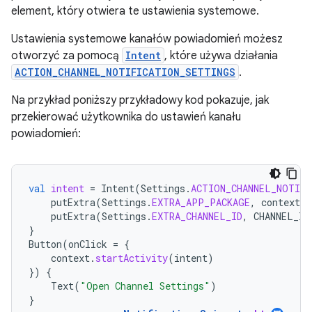
element, który otwiera te ustawienia systemowe.
Ustawienia systemowe kanałów powiadomień możesz
otworzyć za pomocą
Intent
, które używa działania
ACTION_CHANNEL_NOTIFICATION_SETTINGS
.
Na przykład poniższy przykładowy kod pokazuje, jak
przekierować użytkownika do ustawień kanału
powiadomień:
val
intent
=
Intent
(
Settings
.
ACTION_CHANNEL_NOTIF
putExtra
(
Settings
.
EXTRA_APP_PACKAGE
,
context
.
p
putExtra
(
Settings
.
EXTRA_CHANNEL_ID
,
CHANNEL_ID
}
Button
(
onClick
=
{
context
.
startActivity
(
intent
)
})
{
Text
(
"Open Channel Settings"
)
}