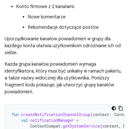
Konto firmowe z 2 kanałami:
Nowe komentarze
Rekomendacje dotyczące postów
Uporządkowanie kanałów powiadomień w grupy dla
każdego konta ułatwia użytkownikom odróżnianie ich od
siebie.
Każda grupa kanałów powiadomień wymaga
identyfikatora, który musi być unikalny w ramach pakietu,
a także nazwy widocznej dla użytkownika. Poniższy
fragment kodu pokazuje, jak utworzyć grupę kanałów
powiadomień.
fun
createNotificationChannelGroup
(
context
:
Contex
val
notificationManager
=
ContextCompat
.
getSystemService
(
context
,
No