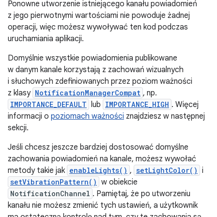
Ponowne utworzenie istniejącego kanału powiadomień
z jego pierwotnymi wartościami nie powoduje żadnej
operacji, więc możesz wywoływać ten kod podczas
uruchamiania aplikacji.
Domyślnie wszystkie powiadomienia publikowane
w danym kanale korzystają z zachowań wizualnych
i słuchowych zdefiniowanych przez poziom ważności
z klasy
NotificationManagerCompat
, np.
IMPORTANCE_DEFAULT
lub
IMPORTANCE_HIGH
. Więcej
informacji o
poziomach ważności
znajdziesz w następnej
sekcji.
Jeśli chcesz jeszcze bardziej dostosować domyślne
zachowania powiadomień na kanale, możesz wywołać
metody takie jak
enableLights()
,
setLightColor()
i
setVibrationPattern()
w obiekcie
NotificationChannel
. Pamiętaj, że po utworzeniu
kanału nie możesz zmienić tych ustawień, a użytkownik