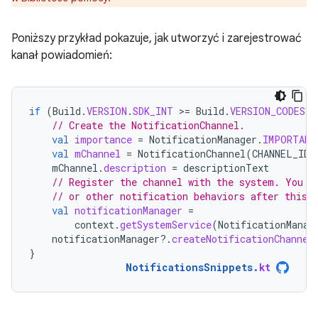
Poniższy przykład pokazuje, jak utworzyć i zarejestrować
kanał powiadomień:
if
(
Build
.
VERSION
.
SDK_INT
>
=
Build
.
VERSION_CODES
.
O
// Create the NotificationChannel.
val
importance
=
NotificationManager
.
IMPORTANC
val
mChannel
=
NotificationChannel
(
CHANNEL_ID
,
mChannel
.
description
=
descriptionText
// Register the channel with the system. You c
// or other notification behaviors after this.
val
notificationManager
=
context
.
getSystemService
(
NotificationManag
notificationManager
?.
createNotificationChannel
}
NotificationsSnippets
.
kt