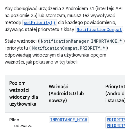
Aby obsługiwać urządzenia z Androidem 7.1 (interfejs API
na poziomie 25) lub starszym, musisz też wywoływać
metodę
setPriority()
dla każdego powiadomienia,
używając stałej priorytetu z klasy
NotificationCompat
.
Stałe ważności (
NotificationManager.IMPORTANCE_*
)
i priorytetu (
NotificationCompat.PRIORITY_*
)
odpowiadają widocznym dla użytkownika opcjom
ważności, jak pokazano w tej tabeli.
Poziom
Ważność
Priorytet
ważności
(Android 8.0 lub
(Android 7.
widoczny dla
nowszy)
i starsze)
użytkownika
IMPORTANCE_HIGH
PRIORITY_
Pilne
PRIORITY_
– odtwarza