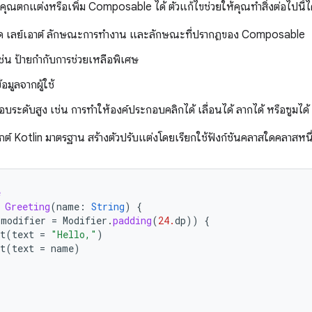
้คุณตกแต่งหรือเพิ่ม Composable ได้ ตัวแก้ไขช่วยให้คุณทำสิ่งต่อไปนี้ไ
าด เลย์เอาต์ ลักษณะการทำงาน และลักษณะที่ปรากฏของ Composable
 เช่น ป้ายกำกับการช่วยเหลือพิเศษ
มูลจากผู้ใช้
ตอบระดับสูง เช่น การทําให้องค์ประกอบคลิกได้ เลื่อนได้ ลากได้ หรือซูมได้
กต์ Kotlin มาตรฐาน สร้างตัวปรับแต่งโดยเรียกใช้ฟังก์ชันคลาสใดคลาสหนึ
e
Greeting
(
name
:
String
)
{
(
modifier
=
Modifier
.
padding
(
24.
dp
))
{
t
(
text
=
"Hello,"
)
t
(
text
=
name
)