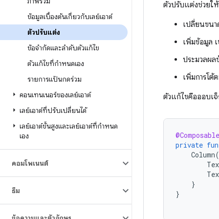
ภาพรวม
ตัวปรับแต่งช่วยให
ข้อมูลเบื้องต้นเกี่ยวกับเลย์เอาต์
เปลี่ยนขน
ตัวปรับแต่ง
เพิ่มข้อมูล
ข้อจำกัดและลำดับตัวแก้ไข
ประมวลผลข้อ
ตัวแก้ไขที่กำหนดเอง
เพิ่มการโต้
รายการแป้นกดร่วม
คอนเทนเนอร์ของเลย์เอาต์
ตัวแก้ไขคือออบเจ็
เลย์เอาต์ที่ปรับเปลี่ยนได้
เลย์เอาต์ขั้นสูงและเลย์เอาต์ที่กำหนด
@Composabl
เอง
private
fun
Column
คอมโพเนนต์
Tex
Tex
}
ธีม
}
ข้อความและตัวอักษร