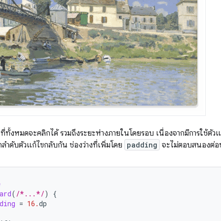
ที่ทั้งหมดจะคลิกได้ รวมถึงระยะห่างภายในโดยรอบ เนื่องจากมีการใช้ตัว
ำดับตัวแก้ไขกลับกัน ช่องว่างที่เพิ่มโดย
padding
จะไม่ตอบสนองต่อข้อ
e
ard
(
/*...*/
)
{
ding
=
16.
dp
(