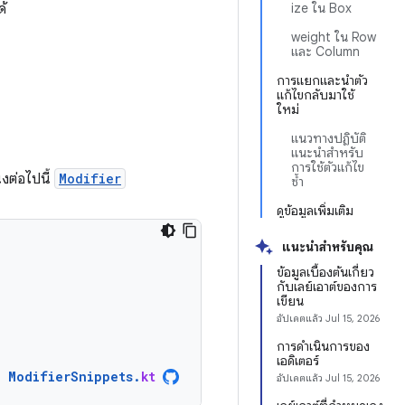
ด้
ize ใน Box
weight ใน Row
และ Column
การแยกและนำตัว
แก้ไขกลับมาใช้
ใหม่
แนวทางปฏิบัติ
แนะนำสำหรับ
การใช้ตัวแก้ไข
่งต่อไปนี้
Modifier
ซ้ำ
ดูข้อมูลเพิ่มเติม
แนะนำสำหรับคุณ
ข้อมูลเบื้องต้นเกี่ยว
กับเลย์เอาต์ของการ
เขียน
อัปเดตแล้ว
Jul 15, 2026
การดําเนินการของ
เอดิเตอร์
ModifierSnippets
.
kt
อัปเดตแล้ว
Jul 15, 2026