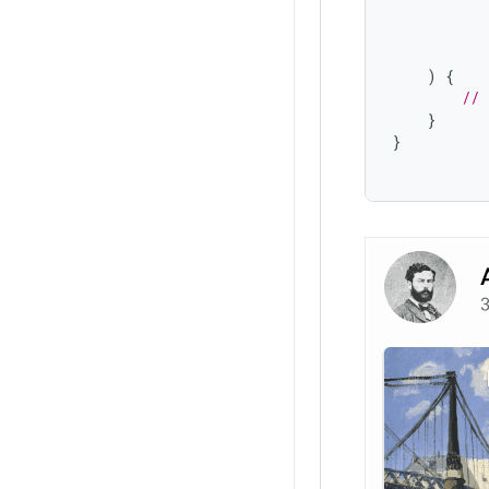
)
{
// 
}
}