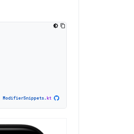
ModifierSnippets
.
kt