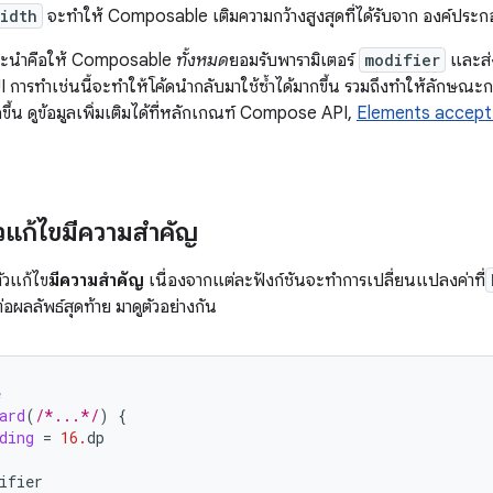
idth
จะทำให้ Composable เติมความกว้างสูงสุดที่ได้รับจาก องค์ประ
นะนำคือให้ Composable
ทั้งหมด
ยอมรับพารามิเตอร์
modifier
และส่
UI การทำเช่นนี้จะทำให้โค้ดนำกลับมาใช้ซ้ำได้มากขึ้น รวมถึงทำให้ลักษณ
ึ้น ดูข้อมูลเพิ่มเติมได้ที่หลักเกณฑ์ Compose API,
Elements accept 
วแก้ไขมีความสำคัญ
ัวแก้ไข
มีความสำคัญ
เนื่องจากแต่ละฟังก์ชันจะทำการเปลี่ยนแปลงค่าที่
่อผลลัพธ์สุดท้าย มาดูตัวอย่างกัน
e
ard
(
/*...*/
)
{
ding
=
16.
dp
(
ifier