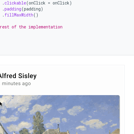
.
clickable
(
onClick
=
onClick
)
.
padding
(
padding
)
.
fillMaxWidth
()
rest of the implementation