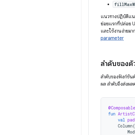
fillMaxW
แนวทางปฏิบัติแ
ย่อยแรกที่ปล่อย 
และใช้งานง่ายมากข
parameter
ลำดับของตั
ลำดับของฟังก์ชันต
ผล ลำดับจึงส่งผลต
@Composabl
fun
ArtistC
val
pad
Column
Mod