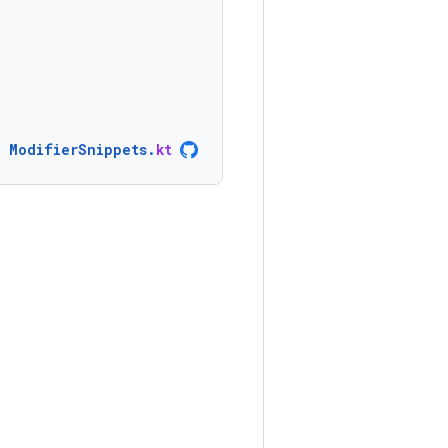
ModifierSnippets
.
kt