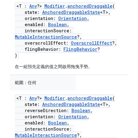
<T :
Any
?>
Modifier
.
anchoredDraggable
(
state:
AnchoredDraggableState
<T>,
orientation:
Orientation
,
enabled:
Boolean
,
interactionSource:
MutableInteractionSource
?,
overscrollEffect:
OverscrollEffect
?,
flingBehavior:
FlingBehavior
?
)
在一組預先定義的值之間啟用拖曳手勢。
範圍：
任何
<T :
Any
?>
Modifier
.
anchoredDraggable
(
state:
AnchoredDraggableState
<T>,
reverseDirection:
Boolean
,
orientation:
Orientation
,
enabled:
Boolean
,
interactionSource:
MutableInteractionSource
?,