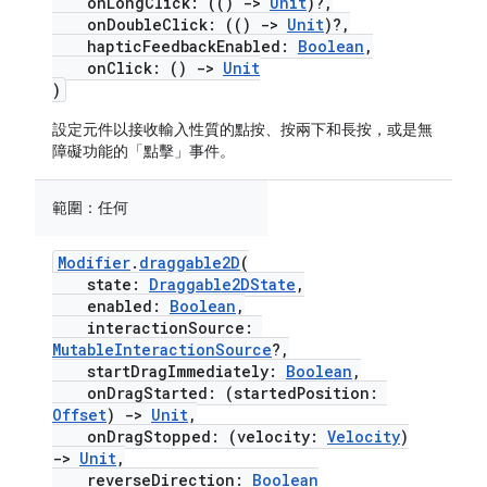
onLongClick: (()
->
Unit
)?,
onDoubleClick: (()
->
Unit
)?,
hapticFeedbackEnabled:
Boolean
,
onClick: ()
->
Unit
)
設定元件以接收輸入性質的點按、按兩下和長按，或是無
障礙功能的「點擊」事件。
範圍：
任何
Modifier
.
draggable2D
(
state:
Draggable2DState
,
enabled:
Boolean
,
interactionSource:
MutableInteractionSource
?,
startDragImmediately:
Boolean
,
onDragStarted: (startedPosition:
Offset
)
->
Unit
,
onDragStopped: (velocity:
Velocity
)
->
Unit
,
reverseDirection:
Boolean