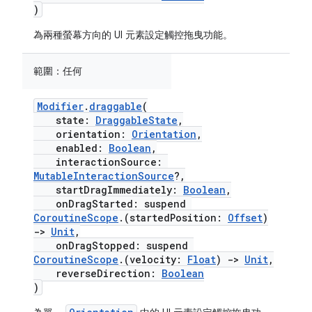
)
為兩種螢幕方向的 UI 元素設定觸控拖曳功能。
範圍：
任何
Modifier
.
draggable
(
state:
DraggableState
,
orientation:
Orientation
,
enabled:
Boolean
,
interactionSource:
MutableInteractionSource
?,
startDragImmediately:
Boolean
,
onDragStarted: suspend
CoroutineScope
.(startedPosition:
Offset
)
->
Unit
,
onDragStopped: suspend
CoroutineScope
.(velocity:
Float
)
->
Unit
,
reverseDirection:
Boolean
)