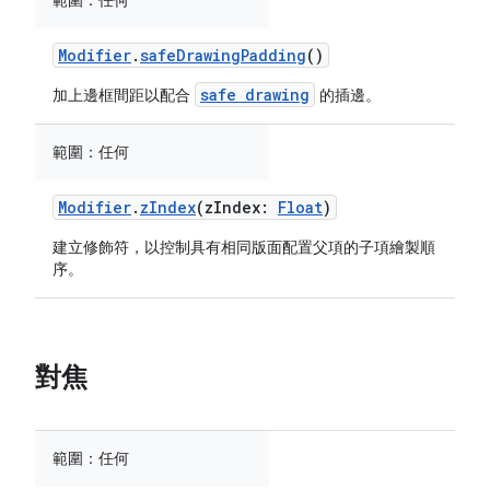
範圍：
任何
Modifier
.
safeDrawingPadding
()
safe drawing
加上邊框間距以配合
的插邊。
範圍：
任何
Modifier
.
zIndex
(zIndex:
Float
)
建立修飾符，以控制具有相同版面配置父項的子項繪製順
序。
對焦
範圍：
任何