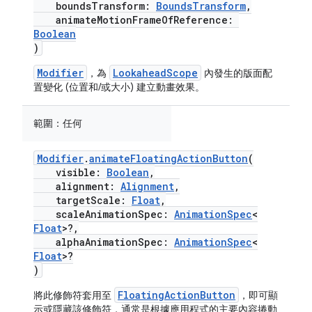
boundsTransform:
BoundsTransform
,
animateMotionFrameOfReference:
Boolean
)
Modifier
LookaheadScope
，為
內發生的版面配
置變化 (位置和/或大小) 建立動畫效果。
範圍：
任何
Modifier
.
animateFloatingActionButton
(
visible:
Boolean
,
alignment:
Alignment
,
targetScale:
Float
,
scaleAnimationSpec:
AnimationSpec
<
Float
>?,
alphaAnimationSpec:
AnimationSpec
<
Float
>?
)
FloatingActionButton
將此修飾符套用至
，即可顯
示或隱藏該修飾符，通常是根據應用程式的主要內容捲動