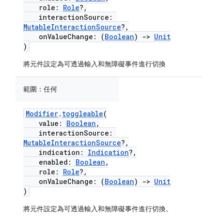
role:
Role
?,
interactionSource:
MutableInteractionSource
?,
onValueChange: (
Boolean
)
->
Unit
)
將元件設定為可透過輸入和無障礙事件進行切換
範圍：
任何
Modifier
.
toggleable
(
value:
Boolean
,
interactionSource:
MutableInteractionSource
?,
indication:
Indication
?,
enabled:
Boolean
,
role:
Role
?,
onValueChange: (
Boolean
)
->
Unit
)
將元件設定為可透過輸入和無障礙事件進行切換。