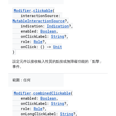
Modifier
.
clickable
(
interactionSource:
MutableInteractionSource
?,
indication:
Indication
?,
enabled:
Boolean
,
onClickLabel:
String
?,
role:
Role
?,
onClick: ()
->
Unit
)
設定元件以接收輸入性質的點按或無障礙功能的「點擊」
事件。
範圍：
任何
Modifier
.
combinedClickable
(
enabled:
Boolean
,
onClickLabel:
String
?,
role:
Role
?,
onLongClickLabel:
String
?,