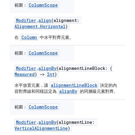
ColumnScope
範圍：
Modifier
.
align
(alignment:
Alignment.Horizontal
)
Column
在
中水平對齊元素。
ColumnScope
範圍：
Modifier
.
alignBy
(alignmentLineBlock: (
Measured
)
->
Int
)
alignmentLineBlock
水平放置元素，讓
決定的內
alignBy
容對齊線和同樣設定為
的同層級元素對齊。
ColumnScope
範圍：
Modifier
.
alignBy
(alignmentLine:
VerticalAlignmentLine
)