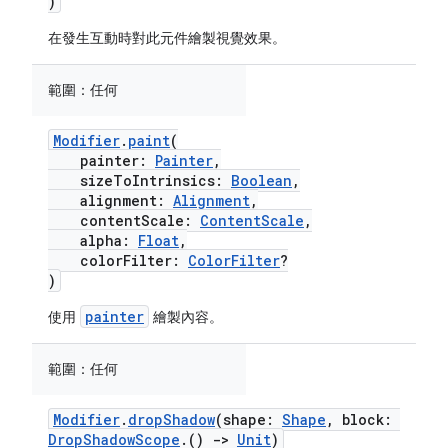
)
在發生互動時對此元件繪製視覺效果。
範圍：
任何
Modifier
.
paint
(
painter:
Painter
,
sizeToIntrinsics:
Boolean
,
alignment:
Alignment
,
contentScale:
ContentScale
,
alpha:
Float
,
colorFilter:
ColorFilter
?
)
painter
使用
繪製內容。
範圍：
任何
Modifier
.
dropShadow
(shape:
Shape
, block:
DropShadowScope
.()
->
Unit
)