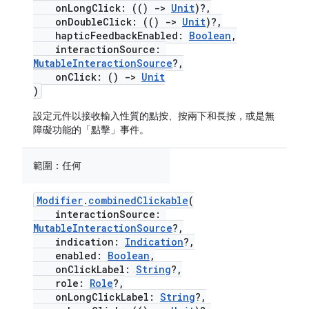
onLongClick: (()
->
Unit
)?,
onDoubleClick: (()
->
Unit
)?,
hapticFeedbackEnabled:
Boolean
,
interactionSource:
MutableInteractionSource
?,
onClick: ()
->
Unit
)
設定元件以接收輸入性質的點按、按兩下和長按，或是無
障礙功能的「點擊」事件。
範圍：
任何
Modifier
.
combinedClickable
(
interactionSource:
MutableInteractionSource
?,
indication:
Indication
?,
enabled:
Boolean
,
onClickLabel:
String
?,
role:
Role
?,
onLongClickLabel:
String
?,