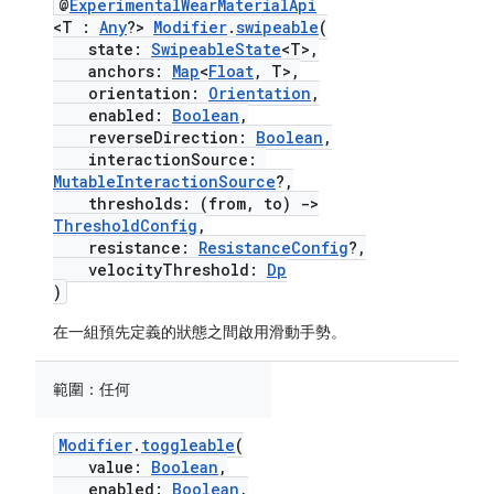
@
ExperimentalWearMaterialApi
<T :
Any
?>
Modifier
.
swipeable
(
state:
SwipeableState
<T>,
anchors:
Map
<
Float
, T>,
orientation:
Orientation
,
enabled:
Boolean
,
reverseDirection:
Boolean
,
interactionSource:
MutableInteractionSource
?,
thresholds: (from, to)
->
ThresholdConfig
,
resistance:
ResistanceConfig
?,
velocityThreshold:
Dp
)
在一組預先定義的狀態之間啟用滑動手勢。
範圍：
任何
Modifier
.
toggleable
(
value:
Boolean
,
enabled:
Boolean
,