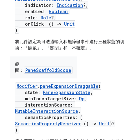
indication:
Indication
?,
enabled:
Boolean
,
role:
Role
?,
onClick: ()
->
Unit
)
將元件設定為可透過輸入和無障礙事件進行三種狀態的切
換：「開啟」、「關閉」和「不確定」。
範
PaneScaffoldScope
圍：
Modifier
.
paneExpansionDraggable
(
state:
PaneExpansionState
,
minTouchTargetSize:
Dp
,
interactionSource:
MutableInteractionSource
,
semanticsProperties: (
SemanticsPropertyReceiver
.()
->
Unit
)?
)