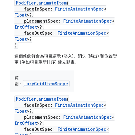
Modifier
.
animateItem
(
fadeInSpec:
FiniteAnimationSpec
<
Float
>?,
placementSpec:
FiniteAnimationSpec
<
IntOffset
>?,
fadeOutSpec:
FiniteAnimationSpec
<
Float
>?
)
這個修飾符會為項目顯示 (淡入)、消失 (淡出) 和位置變
更 (例如項目重新排序) 建立動畫。
範
LazyGridItemScope
圍：
Modifier
.
animateItem
(
fadeInSpec:
FiniteAnimationSpec
<
Float
>?,
placementSpec:
FiniteAnimationSpec
<
IntOffset
>?,
fadeOutSpec:
FiniteAnimationSpec
<