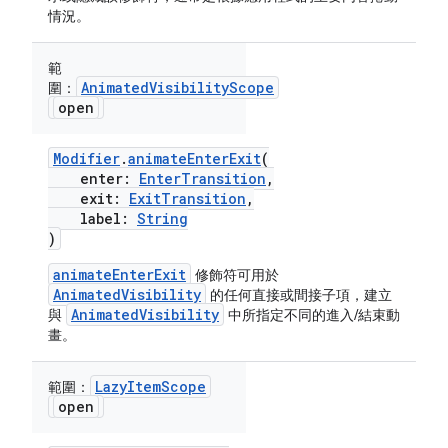
情況。
範
AnimatedVisibilityScope
圍：
open
Modifier
.
animateEnterExit
(
enter:
EnterTransition
,
exit:
ExitTransition
,
label:
String
)
animateEnterExit
修飾符可用於
AnimatedVisibility
的任何直接或間接子項，建立
AnimatedVisibility
與
中所指定不同的進入/結束動
畫。
LazyItemScope
範圍：
open