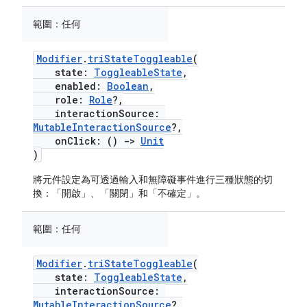
範圍：
任何
Modifier
.
triStateToggleable
(
state:
ToggleableState
,
enabled:
Boolean
,
role:
Role
?,
interactionSource:
MutableInteractionSource
?,
onClick: ()
->
Unit
)
將元件設定為可透過輸入和無障礙事件進行三種狀態的切
換：「開啟」、「關閉」和「不確定」。
範圍：
任何
Modifier
.
triStateToggleable
(
state:
ToggleableState
,
interactionSource:
MutableInteractionSource
?,