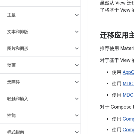
虽然从 View
了将基于 View
主题
文本和排版
迁移应用
推荐使用 Mater
图片和图形
对于基于 View
动画
使用
App
无障碍
使用
MDC-
使用
MDC-
轻触和输入
对于 Compose
性能
使用
Comp
使用
Comp
样式指南