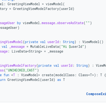
el
:
GreetingViewModel
=
viewModel
(
tory
=
GreetingViewModelFactory
(
userId
)
sageUser
by
viewModel
.
message
.
observeAsState
(
""
)
essageUser
)
ingViewModel
(
private
val
userId
:
String
)
:
ViewModel
()
val
_message
=
MutableLiveData
(
"Hi 
$
userId
"
)
sage
:
LiveData<String>
=
_message
ingViewModelFactory
(
private
val
userId
:
String
)
:
ViewM
ss
(
"UNCHECKED_CAST"
)
e
fun
<
T
:
ViewModel
>
create
(
modelClass
:
Class<T>
):
T
{
urn
GreetingViewModel
(
userId
)
as
T
ComposeEx