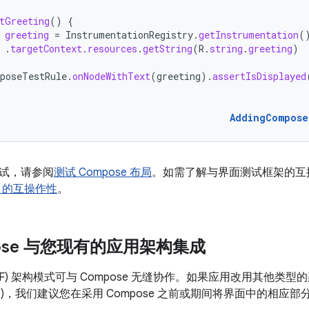
tGreeting
()
{
greeting
=
InstrumentationRegistry
.
getInstrumentation
(
.
targetContext
.
resources
.
getString
(
R
.
string
.
greeting
)
poseTestRule
.
onNodeWithText
(
greeting
).
assertIsDisplayed
AddingCompose
试，请参阅
测试 Compose 布局
。如需了解与界面测试框架的互
tor 的互操作性
。
pose 与您现有的应用架构集成
DF) 架构模式可与 Compose 无缝协作。如果应用改用其他类型的架构
 (MVP)，我们建议您在采用 Compose 之前或期间将界面中的相应部