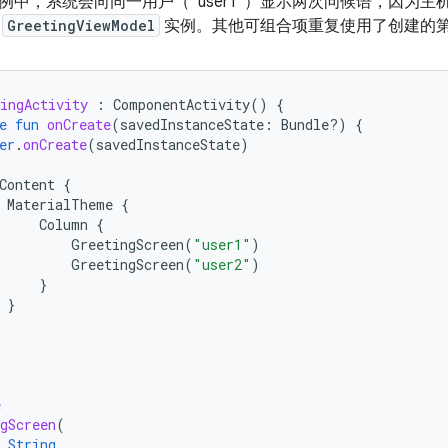
中，系统会向同一用户（“user1”）显示两次问候语，因为主机 ac
的
GreetingViewModel
实例。其他可组合项重复使用了创建的
ingActivity
:
ComponentActivity
()
{
e
fun
onCreate
(
savedInstanceState
:
Bundle?)
{
er
.
onCreate
(
savedInstanceState
)
Content
{
MaterialTheme
{
Column
{
GreetingScreen
(
"user1"
)
GreetingScreen
(
"user2"
)
}
}
e
gScreen
(
String
,