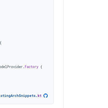
{
odelProvider
.
Factory
{
istingArchSnippets
.
kt