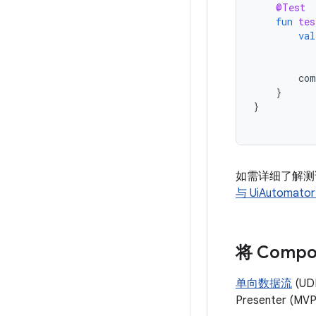
@Test
fun
tes
val
com
}
}
如需详细了解测
与 UiAutoma
将 Com
单向数据流
(U
Presenter