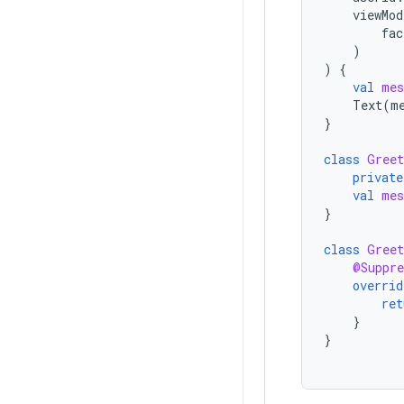
viewMod
fac
)
)
{
val
mes
Text
(
m
}
class
Greet
private
val
mes
}
class
Greet
@Suppre
overrid
ret
}
}