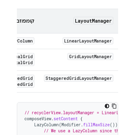
LayoutManager
קומפוזבילי
LazyColumn
LinearLayoutManager
או
zyVerticalGrid
GridLayoutManager
HorizontalGrid
StaggeredGrid
StaggeredGridLayoutManager
StaggeredGrid
// recyclerView.layoutManager = LinearLayoutM
composeView
.
setContent
{
LazyColumn
(
Modifier
.
fillMaxSize
())
{
// We use a LazyColumn since the layo