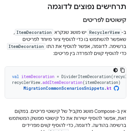
תרחישים נפוצים לדוגמה
קישוטים לפריטים
ב-
RecyclerView
יש מושג שנקרא
ItemDecoration
,
שאפשר להשתמש בו כדי להוסיף ציור מיוחד לפריטים
ברשימה. לדוגמה, אפשר להוסיף את התו
ItemDecoration
כדי להוסיף קווים להפרדה בין פריטים:
val
itemDecoration
=
DividerItemDecoration
(
recycle
recyclerView
.
addItemDecoration
(
itemDecoration
)
MigrationCommonScenariosSnippets
.
kt
אין ב-Compose מושג מקביל של קישוטי פריטים. במקום
זאת, אפשר להוסיף ישירות את כל קישוטי ממשק המשתמש
ברשימה בהודעה. לדוגמה, כדי להוסיף קווים מפרידים