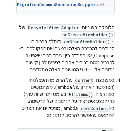
MigrationCommonScenariosSnippets
.
kt
הלוגיקה בשיטות
RecyclerView.Adapter
של
onCreateViewHolder()
ו-
onBindViewHolder()
תוחלף ברכיבים
הניתנים להרכבה האלה ובמצב שתספקו להם. ב-
Compose, אין הפרדה בין יצירת רכיב שאפשר
להרכיב ממנו רכיבים אחרים לפריט לבין קישור
נתונים אליו – שני המושגים האלה מתמזגים.
במשבצת
content
של הרשימה העצלנית
(הפרמטר האחרון של lambda), משתמשים
בפונקציה
items()
(או בעומס יתר שווה ערך)
כדי לבצע איטרציה על הנתונים של הרשימה.
ב-
itemContent
lambda, מפעילים את הפריט
המתאים שאפשר להרכיב לנתונים: