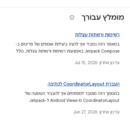
מומלץ עבורך
רשימות ורשתות עצלות
במאמר הזה נסביר איך להציג ביעילות אוספים של פריטים ב-
Jetpack Compose באמצעות רשימות ורשתות עצלות, כולל
תכונות כמו מפתחות פריטים, אנימציות, כותרות קבועות, ניהול
עדכון אחרון:
Jul 15, 2026
מיקום הגלילה ושילוב של ספריית Paging.
העברת CoordinatorLayout לכתיבה
במסמך הזה מוסבר למפתחים איך להעביר הטמעה של
CoordinatorLayout מ-Android Views ל-Jetpack
Compose באמצעות רכיב ה-Scaffold, כולל שלבים לטיפול
עדכון אחרון:
Jun 27, 2026
בדפוסי ממשק משתמש נפוצים כמו סרגלי כלים מתקפלים,
מגירות ניווט וחטיפי מידע.