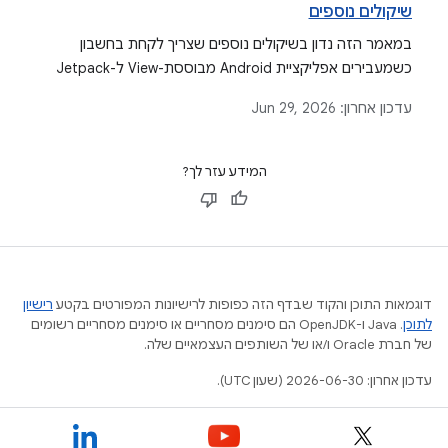
שיקולים נוספים
במאמר הזה נדון בשיקולים נוספים שצריך לקחת בחשבון
כשמעבירים אפליקציית Android מבוססת-View ל-Jetpack
Compose, כולל עיצוב, ניווט, בדיקות, ארכיטקטורה, ממשק
עדכון אחרון:
Jun 29, 2026
משתמש משותף וניהול מצב.
המידע עזר לך?
דוגמאות התוכן והקוד שבדף הזה כפופות לרישיונות המפורטים בקטע
רישיון
לתוכן
.‏ Java ו-OpenJDK הם סימנים מסחריים או סימנים מסחריים רשומים
של חברת Oracle ו/או של השותפים העצמאיים שלה.
עדכון אחרון: 2026-06-30 (שעון UTC).