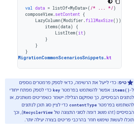
val
data
=
listOf<MyData>
(
/* ... */
)
composeView
.
setContent
{
LazyColumn
(
Modifier
.
fillMaxSize
())
{
items
(
data
)
{
ListItem
(
it
)
}
}
}
MigrationCommonScenariosSnippets
.
kt
טיפ:
כדי לייעל את הרשימה, כדאי לספק פרמטרים נוספים
ל-
: אפשר להשתמש בפרמטר
כדי לספק מפתח ייחודי
key
items()
לנתונים הבסיסיים, כך שמיקום הגלילה יישמר כשפריטים משתנים, או
להשתמש בפרמטר
כדי לציין סוג תוכן לנתונים
contentType
הבסיסיים (זהו מושג דומה לסוגי התצוגה של
), וכך
RecyclerView
תוכלו לעשות שימוש חוזר בהרכבי פריטים בצורה יעילה יותר.