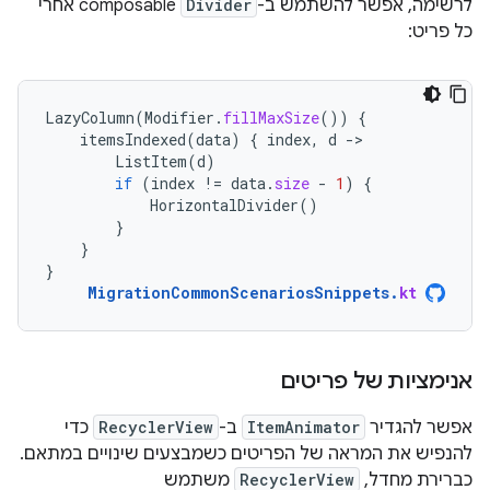
לרשימה, אפשר להשתמש ב-
Divider
composable אחרי
כל פריט:
LazyColumn
(
Modifier
.
fillMaxSize
())
{
itemsIndexed
(
data
)
{
index
,
d
-
ListItem
(
d
)
if
(
index
!=
data
.
size
-
1
)
{
HorizontalDivider
()
}
}
}
MigrationCommonScenariosSnippets
.
kt
אנימציות של פריטים
אפשר להגדיר
ItemAnimator
ב-
RecyclerView
כדי
להנפיש את המראה של הפריטים כשמבצעים שינויים במתאם.
כברירת מחדל,
RecyclerView
משתמש