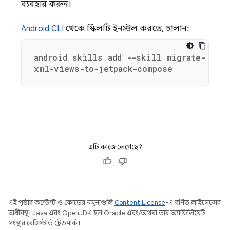
ব্যবহার করুন।
Android CLI
থেকে স্কিলটি ইনস্টল করতে, চালান:
android skills add --skill migrate-
xml-views-to-jetpack-compose
এটি কাজে লেগেছে?
এই পৃষ্ঠার কন্টেন্ট ও কোডের নমুনাগুলি
Content License
-এ বর্ণিত লাইসেন্সের
অধীনস্থ। Java এবং OpenJDK হল Oracle এবং/অথবা তার অ্যাফিলিয়েট
সংস্থার রেজিস্টার্ড ট্রেডমার্ক।