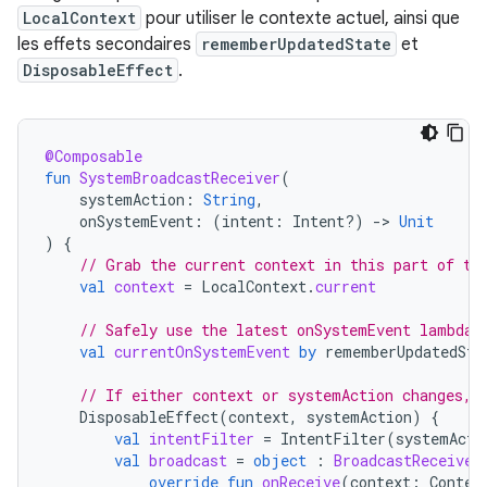
LocalContext
pour utiliser le contexte actuel, ainsi que
les effets secondaires
rememberUpdatedState
et
DisposableEffect
.
@Composable
fun
SystemBroadcastReceiver
(
systemAction
:
String
,
onSystemEvent
:
(
intent
:
Intent?)
-
>
Unit
)
{
// Grab the current context in this part of th
val
context
=
LocalContext
.
current
// Safely use the latest onSystemEvent lambda 
val
currentOnSystemEvent
by
rememberUpdatedSta
// If either context or systemAction changes, 
DisposableEffect
(
context
,
systemAction
)
{
val
intentFilter
=
IntentFilter
(
systemActi
val
broadcast
=
object
:
BroadcastReceiver
override
fun
onReceive
(
context
:
Contex