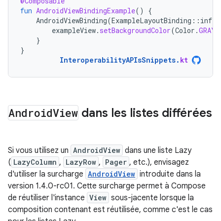
@Composable
fun
AndroidViewBindingExample
()
{
AndroidViewBinding
(
ExampleLayoutBinding
::
infla
exampleView
.
setBackgroundColor
(
Color
.
GRAY
)
}
}
InteroperabilityAPIsSnippets
.
kt
Android
View
dans les listes différées
Si vous utilisez un
AndroidView
dans une liste Lazy
(
LazyColumn
,
LazyRow
,
Pager
, etc.), envisagez
d'utiliser la surcharge
AndroidView
introduite dans la
version 1.4.0-rc01. Cette surcharge permet à Compose
de réutiliser l'instance
View
sous-jacente lorsque la
composition contenant est réutilisée, comme c'est le cas