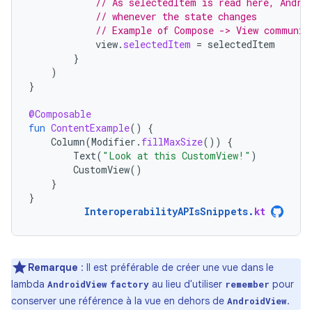
// As selectedItem is read here, Andro
// whenever the state changes
// Example of Compose -> View communic
view
.
selectedItem
=
selectedItem
}
)
}
@Composable
fun
ContentExample
()
{
Column
(
Modifier
.
fillMaxSize
())
{
Text
(
"Look at this CustomView!"
)
CustomView
()
}
}
InteroperabilityAPIsSnippets
.
kt
Remarque
:
Il est préférable de créer une vue dans le
lambda
au lieu d'utiliser
pour
AndroidView
factory
remember
conserver une référence à la vue en dehors de
.
AndroidView