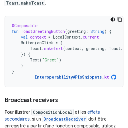
Toast.makeToast
.
@Composable
fun
ToastGreetingButton
(
greeting
:
String
)
{
val
context
=
LocalContext
.
current
Button
(
onClick
=
{
Toast
.
makeText
(
context
,
greeting
,
Toast
.
LE
})
{
Text
(
"Greet"
)
}
}
InteroperabilityAPIsSnippets
.
kt
Broadcast receivers
Pour illustrer
CompositionLocal
et les
effets
secondaires
, si un
BroadcastReceiver
doit être
enregistré à partir d'une fonction composable, utilisez