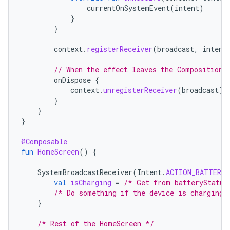
currentOnSystemEvent
(
intent
)
}
}
context
.
registerReceiver
(
broadcast
,
intent
// When the effect leaves the Composition,
onDispose
{
context
.
unregisterReceiver
(
broadcast
)
}
}
}
@Composable
fun
HomeScreen
()
{
SystemBroadcastReceiver
(
Intent
.
ACTION_BATTERY_
val
isCharging
=
/* Get from batteryStatus
/* Do something if the device is charging 
}
/* Rest of the HomeScreen */