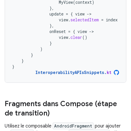
MyView
(
context
)
},
update
=
{
view
-
view
.
selectedItem
=
index
},
onReset
=
{
view
-
view
.
clear
()
}
)
}
}
}
InteroperabilityAPIsSnippets
.
kt
Fragments dans Compose (étape
de transition)
Utilisez le composable
AndroidFragment
pour ajouter