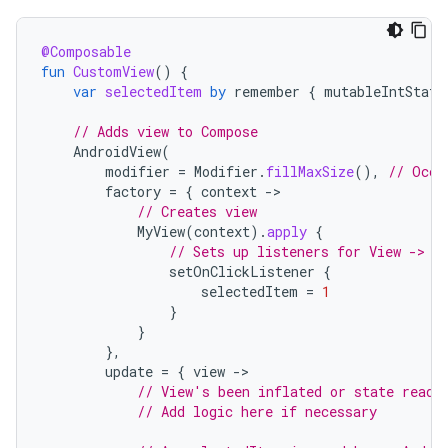
@Composable
fun
CustomView
()
{
var
selectedItem
by
remember
{
mutableIntState
// Adds view to Compose
AndroidView
(
modifier
=
Modifier
.
fillMaxSize
(),
// Occu
factory
=
{
context
-
// Creates view
MyView
(
context
).
apply
{
// Sets up listeners for View -> C
setOnClickListener
{
selectedItem
=
1
}
}
},
update
=
{
view
-
// View's been inflated or state read 
// Add logic here if necessary