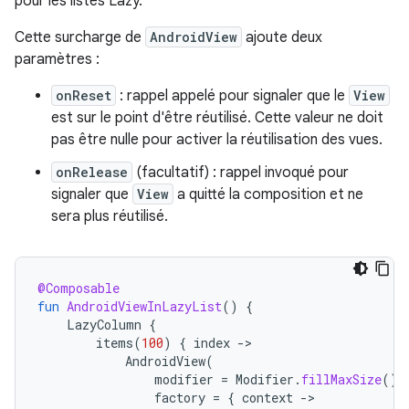
pour les listes Lazy.
Cette surcharge de
AndroidView
ajoute deux
paramètres :
onReset
: rappel appelé pour signaler que le
View
est sur le point d'être réutilisé. Cette valeur ne doit
pas être nulle pour activer la réutilisation des vues.
onRelease
(facultatif) : rappel invoqué pour
signaler que
View
a quitté la composition et ne
sera plus réutilisé.
@Composable
fun
AndroidViewInLazyList
()
{
LazyColumn
{
items
(
100
)
{
index
-
AndroidView
(
modifier
=
Modifier
.
fillMaxSize
(),
factory
=
{
context
-