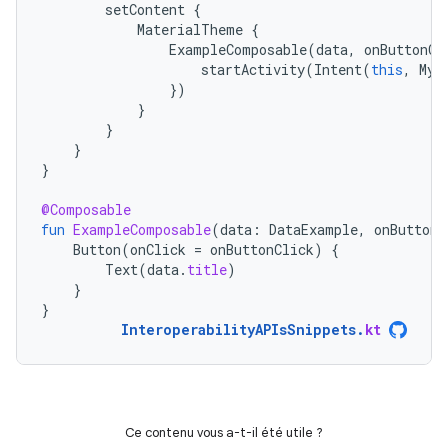
setContent
{
MaterialTheme
{
ExampleComposable
(
data
,
onButtonCl
startActivity
(
Intent
(
this
,
MyA
})
}
}
}
}
@Composable
fun
ExampleComposable
(
data
:
DataExample
,
onButtonC
Button
(
onClick
=
onButtonClick
)
{
Text
(
data
.
title
)
}
}
InteroperabilityAPIsSnippets
.
kt
Ce contenu vous a-t-il été utile ?