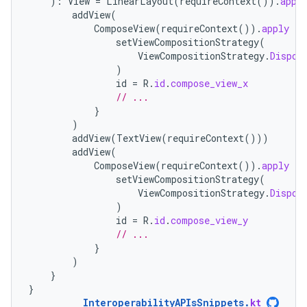
):
View
=
LinearLayout
(
requireContext
()).
appl
addView
(
ComposeView
(
requireContext
()).
apply
{
setViewCompositionStrategy
(
ViewCompositionStrategy
.
Dispos
)
id
=
R
.
id
.
compose_view_x
// ...
}
)
addView
(
TextView
(
requireContext
()))
addView
(
ComposeView
(
requireContext
()).
apply
{
setViewCompositionStrategy
(
ViewCompositionStrategy
.
Dispos
)
id
=
R
.
id
.
compose_view_y
// ...
}
)
}
}
InteroperabilityAPIsSnippets
.
kt