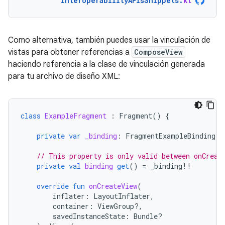
InteroperabilityAPIsSnippets
.
kt
Como alternativa, también puedes usar la vinculación de
vistas para obtener referencias a
ComposeView
haciendo referencia a la clase de vinculación generada
para tu archivo de diseño XML:
class
ExampleFragment
:
Fragment
()
{
private
var
_binding
:
FragmentExampleBinding? 
// This property is only valid between onCreat
private
val
binding
get
()
=
_binding
!!
override
fun
onCreateView
(
inflater
:
LayoutInflater
,
container
:
ViewGroup?,
savedInstanceState
:
Bundle?