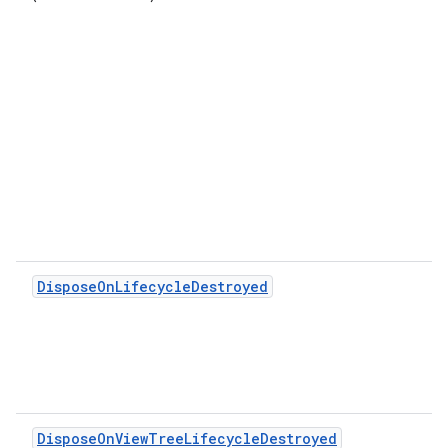
DisposeOnLifecycleDestroyed
DisposeOnViewTreeLifecycleDestroyed