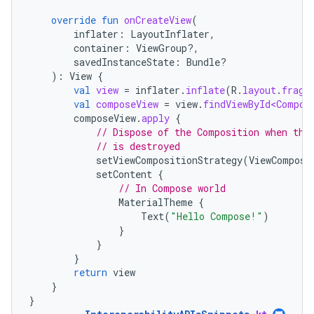
override
fun
onCreateView
(
inflater
:
LayoutInflater
,
container
:
ViewGroup?,
savedInstanceState
:
Bundle?
):
View
{
val
view
=
inflater
.
inflate
(
R
.
layout
.
fragm
val
composeView
=
view
.
findViewById<Compos
composeView
.
apply
{
// Dispose of the Composition when the
// is destroyed
setViewCompositionStrategy
(
ViewComposi
setContent
{
// In Compose world
MaterialTheme
{
Text
(
"Hello Compose!"
)
}
}
}
return
view
}
}