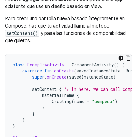
existente que use un diseño basado en View.
Para crear una pantalla nueva basada íntegramente en
Compose, haz que tu actividad llame al método
setContent()
y pasa las funciones de componibilidad
que quieras.
class
ExampleActivity
:
ComponentActivity
()
{
override
fun
onCreate
(
savedInstanceState
:
Bund
super
.
onCreate
(
savedInstanceState
)
setContent
{
// In here, we can call compo
MaterialTheme
{
Greeting
(
name
=
"compose"
)
}
}
}
}