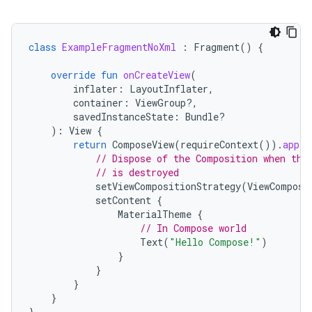
class
ExampleFragmentNoXml
:
Fragment
()
{
override
fun
onCreateView
(
inflater
:
LayoutInflater
,
container
:
ViewGroup?,
savedInstanceState
:
Bundle?
):
View
{
return
ComposeView
(
requireContext
()).
apply
// Dispose of the Composition when the
// is destroyed
setViewCompositionStrategy
(
ViewComposi
setContent
{
MaterialTheme
{
// In Compose world
Text
(
"Hello Compose!"
)
}
}
}
}
}