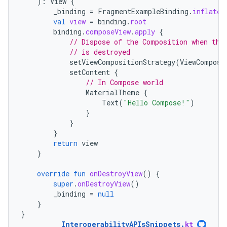
):
View
{
_binding
=
FragmentExampleBinding
.
inflate
(
val
view
=
binding
.
root
binding
.
composeView
.
apply
{
// Dispose of the Composition when the
// is destroyed
setViewCompositionStrategy
(
ViewComposi
setContent
{
// In Compose world
MaterialTheme
{
Text
(
"Hello Compose!"
)
}
}
}
return
view
}
override
fun
onDestroyView
()
{
super
.
onDestroyView
()
_binding
=
null
}
}
InteroperabilityAPIsSnippets
.
kt