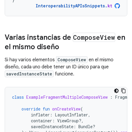
InteroperabilityAPIsSnippets
.
kt
Varias instancias de
Compose
View
en
el mismo diseño
Si hay varios elementos
ComposeView
en el mismo
diseño, cada uno debe tener un ID único para que
savedInstanceState
funcione.
class
ExampleFragmentMultipleComposeView
:
Fragmen
override
fun
onCreateView
(
inflater
:
LayoutInflater
,
container
:
ViewGroup?,
savedInstanceState
:
Bundle?