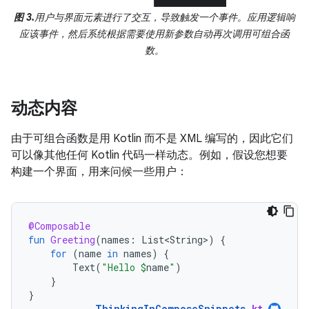
图 3.
用户与界面元素进行了交互，导致触发一个事件。应用逻辑响
应该事件，然后系统根据需要使用新参数自动再次调用可组合函
数。
动态内容
由于可组合函数是用 Kotlin 而不是 XML 编写的，因此它们
可以像其他任何 Kotlin 代码一样动态。例如，假设您想要
构建一个界面，用来问候一些用户：
@Composable
fun
Greeting
(
names
:
List<String>
)
{
for
(
name
in
names
)
{
Text
(
"Hello 
$
name
"
)
}
}
ThinkingInComposeSnippets
.
kt