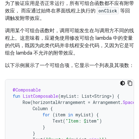
为了验证应用是否正常运行，所有可组合函数都不应有附带
效应， 而应通过始终在界面线程上执行的
onClick
等回
调触发附带效应。
调用某个可组合函数时，调用可能发生在与调用方不同的线
程上。这意味着，应避免使用修改可组合 lambda 中的变量
的代码，既因为此类代码并非线程安全代码，又因为它是可
组合 lambda 不允许的附带效应。
以下示例展示了一个可组合项，它显示一个列表及其项数：
@Composable
fun
ListComposable
(
myList
:
List<String>
)
{
Row
(
horizontalArrangement
=
Arrangement
.
SpaceB
Column
{
for
(
item
in
myList
)
{
Text
(
"Item: 
$
item
"
)
}
}