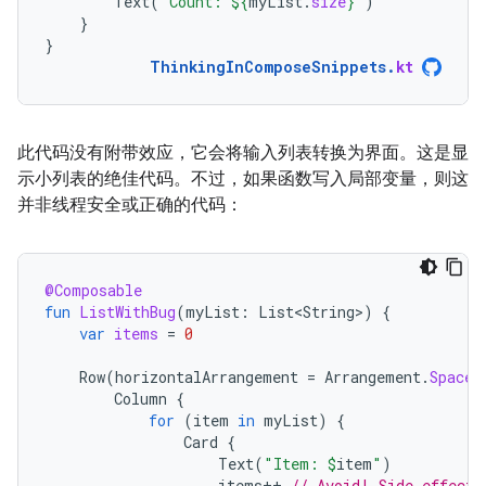
Text
(
"Count: 
${
myList
.
size
}
"
)
}
}
ThinkingInComposeSnippets
.
kt
此代码没有附带效应，它会将输入列表转换为界面。这是显
示小列表的绝佳代码。不过，如果函数写入局部变量，则这
并非线程安全或正确的代码：
@Composable
fun
ListWithBug
(
myList
:
List<String>
)
{
var
items
=
0
Row
(
horizontalArrangement
=
Arrangement
.
SpaceB
Column
{
for
(
item
in
myList
)
{
Card
{
Text
(
"Item: 
$
item
"
)
items
++
// Avoid! Side-effect 