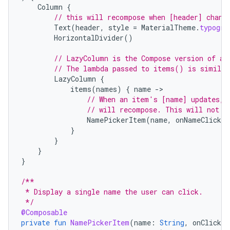
Column
{
// this will recompose when [header] chang
Text
(
header
,
style
=
MaterialTheme
.
typogra
HorizontalDivider
()
// LazyColumn is the Compose version of a 
// The lambda passed to items() is similar
LazyColumn
{
items
(
names
)
{
name
-
// When an item's [name] updates, 
// will recompose. This will not r
NamePickerItem
(
name
,
onNameClicked
}
}
}
}
/**
 * Display a single name the user can click.
 */
@Composable
private
fun
NamePickerItem
(
name
:
String
,
onClicked