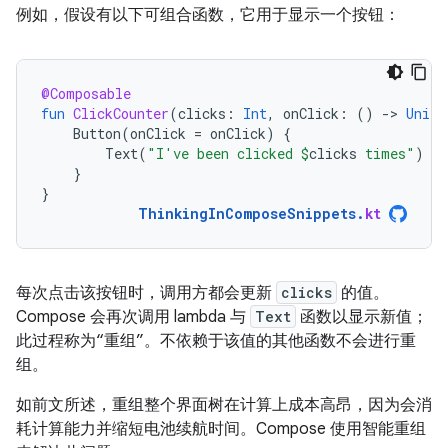
例如，假设有以下可组合函数，它用于显示一个按钮：
@Composable
fun
ClickCounter
(
clicks
:
Int
,
onClick
:
()
-
>
Unit
)
Button
(
onClick
=
onClick
)
{
Text
(
"I've been clicked 
$
clicks
 times"
)
}
}
ThinkingInComposeSnippets
.
kt
每次点击该按钮时，调用方都会更新
clicks
的值。
Compose 会再次调用 lambda 与
Text
函数以显示新值；
此过程称为“重组”。
不依赖于该值的其他函数不会进行重
组。
如前文所述，重组整个界面树在计算上成本高昂，因为会消
耗计算能力并缩短电池续航时间。Compose 使用智能重组