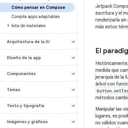
Jetpack Compose
Cómo pensar en Compose
escritura y el 
Compila apps adaptables
renderizarla si
lista de materiales
más estos térmi
Arquitectura de la IU
El paradi
Diseño de la app
Históricamente,
medida que camb
Componentes
jerarquía de la
árbol con func
Temas
button.setTe
métodos cambian
Texto y tipografía
Manipular las v
lugares, es pos
Imágenes y gráficos
no válidos cuan