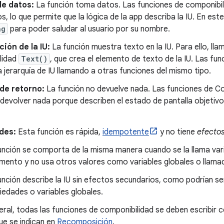
de datos:
La función toma datos. Las funciones de componibi
, lo que permite que la lógica de la app describa la IU. En es
ng
para poder saludar al usuario por su nombre.
ción de la IU:
La función muestra texto en la IU. Para ello, lla
lidad
Text()
, que crea el elemento de texto de la IU. Las fu
 jerarquía de IU llamando a otras funciones del mismo tipo.
 de retorno:
La función no devuelve nada. Las funciones de C
devolver nada porque describen el estado de pantalla objetivo
des:
Esta función es rápida,
idempotente
y no tiene
efecto
unción se comporta de la misma manera cuando se la llama var
mento y no usa otros valores como variables globales o llam
unción describe la IU sin efectos secundarios, como podrían se
iedades o variables globales.
eral, todas las funciones de componibilidad se deben escribir 
ue se indican en
Recomposición
.