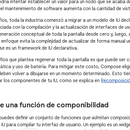
dría intentar establecer un valor para un nodo que se acaba de 
del mantenimiento de software aumenta con la cantidad de vist
años, toda la industria comenzó a migrar a un modelo de IU decl
ociada con la compilación y la actualización de interfaces de u
eneración conceptual de toda la pantalla desde cero y, luego, 
 enfoque evita la complejidad de actualizar de forma manual un
e es un framework de IU declarativa.
fíos que plantea regenerar toda la pantalla es que puede ser 
ática y uso de batería. Para mitigar este costo, Compose elig
 deben volver a dibujarse en un momento determinado. Esto tie
r los componentes de tu IU, como se explica en
Recomposici
e una función de componibilidad
uedes definir un conjunto de funciones
que admitan composi
 IU para compilar tu interfaz de usuario. Un ejemplo es un wid