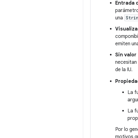
Entrada 
parámetros
una
Stri
Visualiza
componibi
emiten una
Sin valor
necesitan 
de la IU.
Propieda
La f
argu
La f
prop
Por lo gen
motivos q