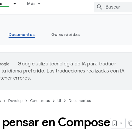
lo
Más
Documentos
Guías rápidas
Google utiliza tecnología de IA para traducir
 tu idioma preferido. Las traducciones realizadas con IA
ener errores.
s
Develop
Core areas
UI
Documentos
pensar en Compose