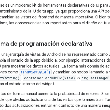
 es un moderno kit de herramientas declarativas de IU para A
mantenimiento de la IU de tu app, ya que proporciona una
API de
n cambiar las vistas del frontend de manera imperativa. Si bien
nos, las consecuencias son importantes para el diseño de tu 
gma de programación declarativa
 una jerarquía de vistas de Android se ha representado como u
ia el estado de la app debido a, por ejemplo, interacciones del
 IU para mostrar los datos actuales. La forma más común de actu
iones como
findViewById()
y cambiar los nodos llamando 
xt(String)
,
container.addChild(View)
o
img.setImageB
 el estado interno del widget.
istas de forma manual aumenta la probabilidad de errores. Si u
ible que olvides actualizar una de las vistas que lo muestran.
do dos actualizaciones entran en conflicto de una manera ines