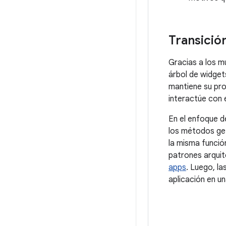
Transició
Gracias a los m
árbol de widgets
mantiene su pro
interactúe con 
En el enfoque d
los métodos get
la misma funció
patrones arquit
apps
. Luego, l
aplicación en u