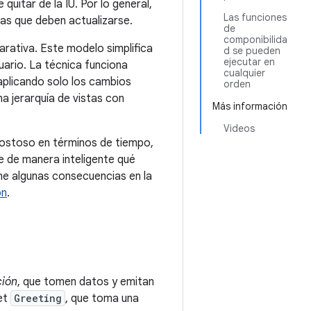
quitar de la IU. Por lo general,
Las funciones
as que deben actualizarse.
de
componibilida
arativa. Este modelo simplifica
d se pueden
ejecutar en
suario. La técnica funciona
cualquier
aplicando solo los cambios
orden
a jerarquía de vistas con
Más información
Videos
costoso en términos de tiempo,
e de manera inteligente qué
ne algunas consecuencias en la
ón
.
ción
, que tomen datos y emitan
get
Greeting
, que toma una