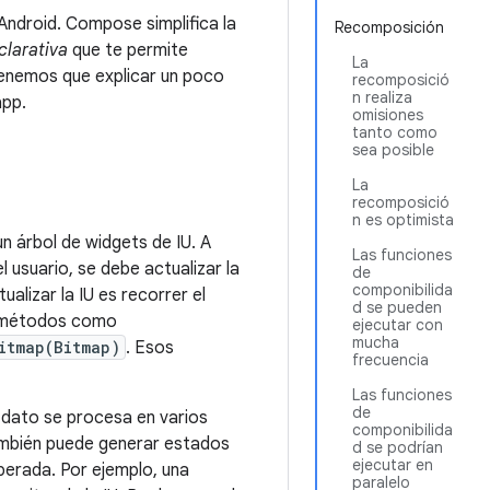
ndroid. Compose simplifica la
Recomposición
clarativa
que te permite
La
 tenemos que explicar un poco
recomposició
n realiza
app.
omisiones
tanto como
sea posible
La
recomposició
n es optimista
n árbol de widgets de IU. A
Las funciones
 usuario, se debe actualizar la
de
componibilida
alizar la IU es recorrer el
d se pueden
a métodos como
ejecutar con
mucha
itmap(Bitmap)
. Esos
frecuencia
Las funciones
de
n dato se procesa en varios
componibilida
 También puede generar estados
d se podrían
ejecutar en
perada. Por ejemplo, una
paralelo