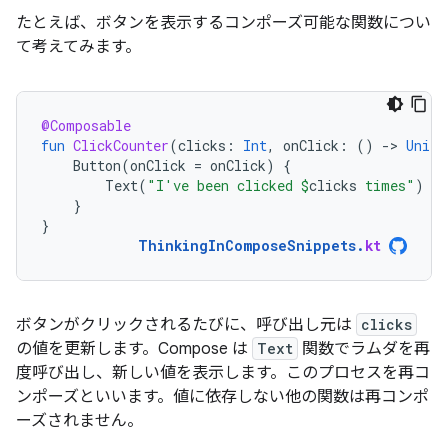
たとえば、ボタンを表示するコンポーズ可能な関数につい
て考えてみます。
@Composable
fun
ClickCounter
(
clicks
:
Int
,
onClick
:
()
-
>
Unit
)
Button
(
onClick
=
onClick
)
{
Text
(
"I've been clicked 
$
clicks
 times"
)
}
}
ThinkingInComposeSnippets
.
kt
ボタンがクリックされるたびに、呼び出し元は
clicks
の値を更新します。Compose は
Text
関数でラムダを再
度呼び出し、新しい値を表示します。このプロセスを再コ
ンポーズ
といいます。値に依存しない他の関数は再コンポ
ーズされません。