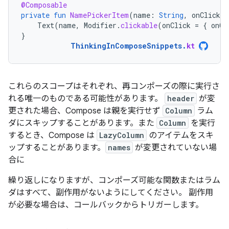
@Composable
private
fun
NamePickerItem
(
name
:
String
,
onClicked
Text
(
name
,
Modifier
.
clickable
(
onClick
=
{
onCl
}
ThinkingInComposeSnippets
.
kt
これらのスコープはそれぞれ、再コンポーズの際に実行さ
れる唯一のものである可能性があります。
header
が変
更された場合、Compose は親を実行せず
Column
ラム
ダにスキップすることがあります。また
Column
を実行
するとき、Compose は
LazyColumn
のアイテムをスキ
ップすることがあります。
names
が変更されていない場
合に
繰り返しになりますが、コンポーズ可能な関数またはラム
ダはすべて、副作用がないようにしてください。 副作用
が必要な場合は、コールバックからトリガーします。