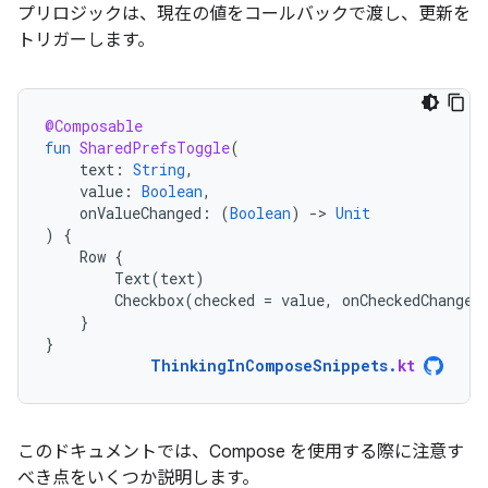
プリロジックは、現在の値をコールバックで渡し、更新を
トリガーします。
@Composable
fun
SharedPrefsToggle
(
text
:
String
,
value
:
Boolean
,
onValueChanged
:
(
Boolean
)
-
>
Unit
)
{
Row
{
Text
(
text
)
Checkbox
(
checked
=
value
,
onCheckedChange
}
}
ThinkingInComposeSnippets
.
kt
このドキュメントでは、Compose を使用する際に注意す
べき点をいくつか説明します。