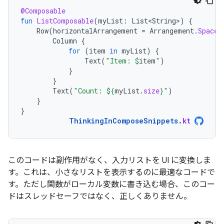
@Composable
fun
ListComposable
(
myList
:
List<String>
)
{
Row
(
horizontalArrangement
=
Arrangement
.
SpaceB
Column
{
for
(
item
in
myList
)
{
Text
(
"Item: 
$
item
"
)
}
}
Text
(
"Count: 
${
myList
.
size
}
"
)
}
}
ThinkingInComposeSnippets
.
kt
このコードは副作用がなく、入力リストを UI に変換しま
す。これは、小さなリストを表示するのに最適なコードで
す。ただし関数がローカル変数に書き込む場合、このコー
ドはスレッドセーフではなく、正しくありません。