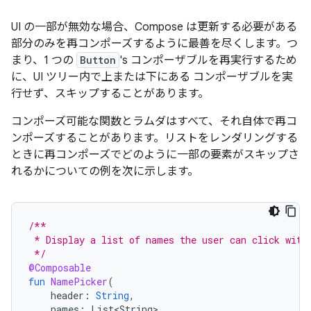
UI の一部が無効な場合、Compose は更新する必要がある
部分のみを再コンポーズするように最善を尽くします。つ
まり、1 つの
Button
's コンポーザブルを再実行するため
に、UI ツリー内で上または下にある コンポーザブルを実
行せず、スキップすることがあります。
コンポーズ可能な関数とラムダはすべて、それ自体で再コ
ンポーズすることがあります。リストをレンダリングする
ときに再コンポーズでどのように一部の要素がスキップさ
れるかについての例を次に示します。
/**
 * Display a list of names the user can click with
 */
@Composable
fun
NamePicker
(
header
:
String
,
names
:
List<String>
,