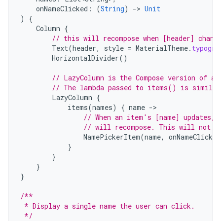
onNameClicked
:
(
String
)
-
>
Unit
)
{
Column
{
// this will recompose when [header] chang
Text
(
header
,
style
=
MaterialTheme
.
typogra
HorizontalDivider
()
// LazyColumn is the Compose version of a 
// The lambda passed to items() is similar
LazyColumn
{
items
(
names
)
{
name
-
// When an item's [name] updates, 
// will recompose. This will not r
NamePickerItem
(
name
,
onNameClicked
}
}
}
}
/**
 * Display a single name the user can click.
 */