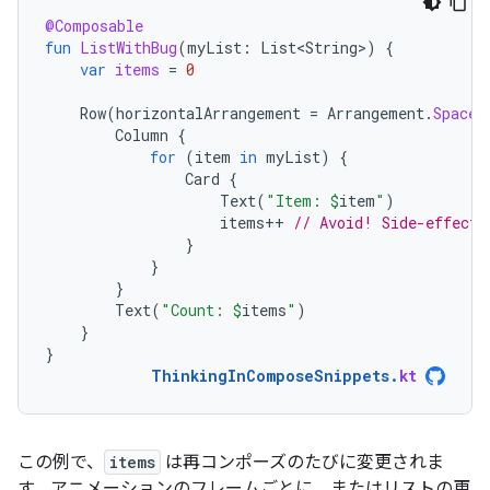
@Composable
fun
ListWithBug
(
myList
:
List<String>
)
{
var
items
=
0
Row
(
horizontalArrangement
=
Arrangement
.
SpaceB
Column
{
for
(
item
in
myList
)
{
Card
{
Text
(
"Item: 
$
item
"
)
items
++
// Avoid! Side-effect 
}
}
}
Text
(
"Count: 
$
items
"
)
}
}
ThinkingInComposeSnippets
.
kt
この例で、
items
は再コンポーズのたびに変更されま
す。アニメーションのフレームごとに、またはリストの更