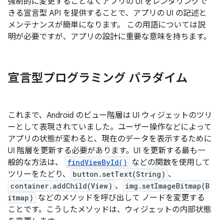
強制的に変更することなくアプリの UI をレンダリングで
きる宣言型 API を提供することで、アプリの UI の記述と
メンテナンスが簡単になります。
この用語については説
明が必要ですが、アプリの設計に重要な意味を持ちます。
宣言型プログラミング パラダイム
これまで、Android のビュー階層は UI ウィジェットのツリ
ーとして表現されていました。ユーザー操作などによって
アプリの状態が変わると、現在のデータを表示するために
UI 階層を更新する必要があります。UI を更新する最も一
般的な方法は、
findViewById()
などの関数を使用して
ツリーをたどり、
button.setText(String)
、
container.addChild(View)
、
img.setImageBitmap(B
itmap)
などのメソッドを呼び出して ノードを変更する
ことです。こうしたメソッドは、ウィジェットの内部状態