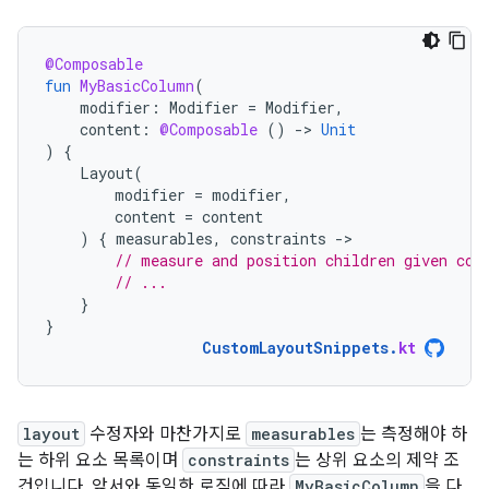
@Composable
fun
MyBasicColumn
(
modifier
:
Modifier
=
Modifier
,
content
:
@Composable
()
-
>
Unit
)
{
Layout
(
modifier
=
modifier
,
content
=
content
)
{
measurables
,
constraints
-
// measure and position children given con
// ...
}
}
CustomLayoutSnippets
.
kt
layout
수정자와 마찬가지로
measurables
는 측정해야 하
는 하위 요소 목록이며
constraints
는 상위 요소의 제약 조
건입니다. 앞서와 동일한 로직에 따라
MyBasicColumn
을 다