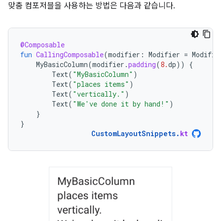
맞춤 컴포저블을 사용하는 방법은 다음과 같습니다.
@Composable
fun
CallingComposable
(
modifier
:
Modifier
=
Modifie
MyBasicColumn
(
modifier
.
padding
(
8.
dp
))
{
Text
(
"MyBasicColumn"
)
Text
(
"places items"
)
Text
(
"vertically."
)
Text
(
"We've done it by hand!"
)
}
}
CustomLayoutSnippets
.
kt