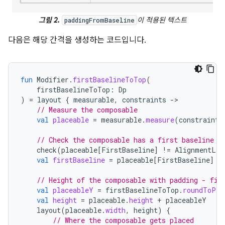
그림 2.
이 적용된 텍스트
paddingFromBaseline
다음은 해당 간격을 생성하는 코드입니다.
fun
Modifier
.
firstBaselineToTop
(
firstBaselineToTop
:
Dp
)
=
layout
{
measurable
,
constraints
-
// Measure the composable
val
placeable
=
measurable
.
measure
(
constraints
// Check the composable has a first baseline
check
(
placeable
[
FirstBaseline
]
!=
AlignmentLin
val
firstBaseline
=
placeable
[
FirstBaseline
]
// Height of the composable with padding - fir
val
placeableY
=
firstBaselineToTop
.
roundToPx
(
val
height
=
placeable
.
height
+
placeableY
layout
(
placeable
.
width
,
height
)
{
// Where the composable gets placed