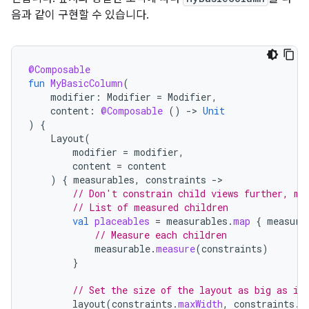
음과 같이 구현할 수 있습니다.
@Composable
fun
MyBasicColumn
(
modifier
:
Modifier
=
Modifier
,
content
:
@Composable
()
-
>
Unit
)
{
Layout
(
modifier
=
modifier
,
content
=
content
)
{
measurables
,
constraints
-
// Don't constrain child views further, me
// List of measured children
val
placeables
=
measurables
.
map
{
measura
// Measure each children
measurable
.
measure
(
constraints
)
}
// Set the size of the layout as big as it
layout
(
constraints
.
maxWidth
,
constraints
.
m