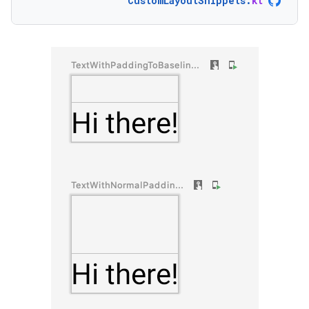
CustomLayoutSnippets
.
kt