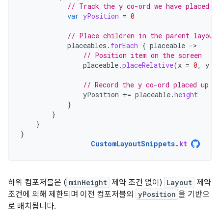
// Track the y co-ord we have placed c
var
yPosition
=
0
// Place children in the parent layout
placeables
.
forEach
{
placeable
-
// Position item on the screen
placeable
.
placeRelative
(
x
=
0
,
y
=
// Record the y co-ord placed up t
yPosition
+=
placeable
.
height
}
}
}
}
CustomLayoutSnippets
.
kt
하위 컴포저블은 (
minHeight
제약 조건 없이)
Layout
제약
조건에 의해 제한되며 이전 컴포저블의
yPosition
을 기반으
로 배치됩니다.