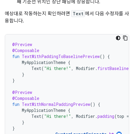
째 기준선 위치인 상단 패딩에 상응합니다.
예상대로 작동하는지 확인하려면
Text
에서 다음 수정자를 사
용합니다.
@Preview
@Composable
fun
TextWithPaddingToBaselinePreview
()
{
MyApplicationTheme
{
Text
(
"Hi there!"
,
Modifier
.
firstBaselineTo
}
}
@Preview
@Composable
fun
TextWithNormalPaddingPreview
()
{
MyApplicationTheme
{
Text
(
"Hi there!"
,
Modifier
.
padding
(
top
=
3
}
}