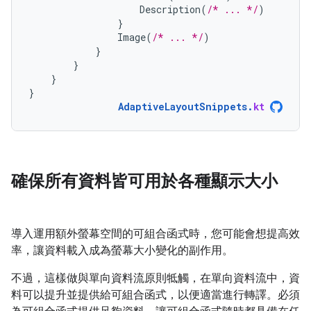
Description
(
/* ... */
)
}
Image
(
/* ... */
)
}
}
}
}
AdaptiveLayoutSnippets
.
kt
確保所有資料皆可用於各種顯示大小
導入運用額外螢幕空間的可組合函式時，您可能會想提高效
率，讓資料載入成為螢幕大小變化的副作用。
不過，這樣做與單向資料流原則牴觸，在單向資料流中，資
料可以提升並提供給可組合函式，以便適當進行轉譯。必須