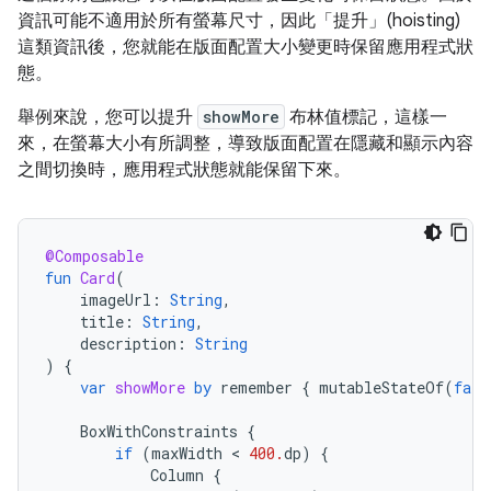
資訊可能不適用於所有螢幕尺寸，因此「提升」(hoisting)
這類資訊後，您就能在版面配置大小變更時保留應用程式狀
態。
舉例來說，您可以提升
showMore
布林值標記，這樣一
來，在螢幕大小有所調整，導致版面配置在隱藏和顯示內容
之間切換時，應用程式狀態就能保留下來。
@Composable
fun
Card
(
imageUrl
:
String
,
title
:
String
,
description
:
String
)
{
var
showMore
by
remember
{
mutableStateOf
(
fals
BoxWithConstraints
{
if
(
maxWidth
 < 
400.
dp
)
{
Column
{