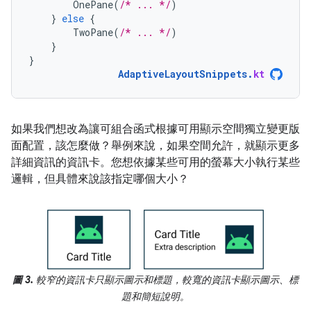
OnePane
(
/* ... */
)
}
else
{
TwoPane
(
/* ... */
)
}
}
AdaptiveLayoutSnippets
.
kt
如果我們想改為讓可組合函式根據可用顯示空間獨立變更版
面配置，該怎麼做？舉例來說，如果空間允許，就顯示更多
詳細資訊的資訊卡。您想依據某些可用的螢幕大小執行某些
邏輯，但具體來說該指定哪個大小？
圖 3.
較窄的資訊卡只顯示圖示和標題，較寬的資訊卡顯示圖示、標
題和簡短說明。