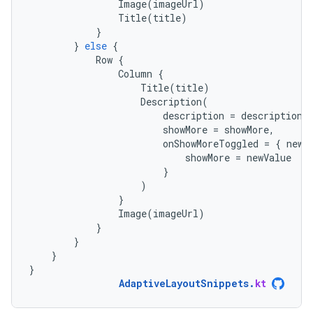
Image
(
imageUrl
)
Title
(
title
)
}
}
else
{
Row
{
Column
{
Title
(
title
)
Description
(
description
=
description
,
showMore
=
showMore
,
onShowMoreToggled
=
{
newV
showMore
=
newValue
}
)
}
Image
(
imageUrl
)
}
}
}
}
AdaptiveLayoutSnippets
.
kt