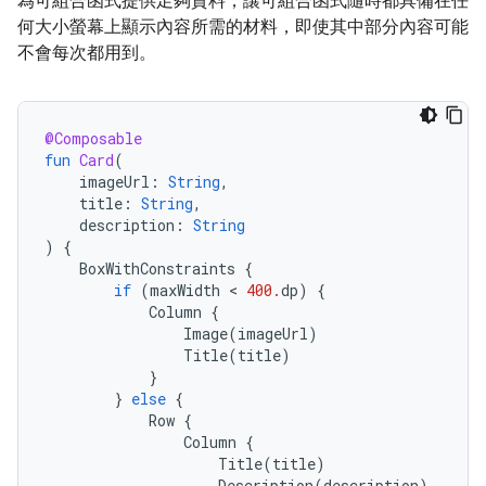
為可組合函式提供足夠資料，讓可組合函式隨時都具備在任
何大小螢幕上顯示內容所需的材料，即使其中部分內容可能
不會每次都用到。
@Composable
fun
Card
(
imageUrl
:
String
,
title
:
String
,
description
:
String
)
{
BoxWithConstraints
{
if
(
maxWidth
 < 
400.
dp
)
{
Column
{
Image
(
imageUrl
)
Title
(
title
)
}
}
else
{
Row
{
Column
{
Title
(
title
)
Description
(
description
)