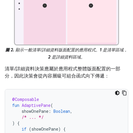
圖 2.
顯示一般清單/詳細資料版面配置的應用程式。
1
是清單區域，
2
是詳細資料區域。
清單/詳細資料決策應屬於應用程式整體版面配置的一部
分，因此決策會從內容層級可組合函式向下傳遞：
@Composable
fun
AdaptivePane
(
showOnePane
:
Boolean
,
/* ... */
)
{
if
(
showOnePane
)
{