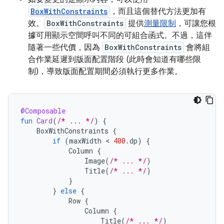
BoxWithConstraints
，而且這個替代方法更加有
效。
BoxWithConstraints
提供
測量限制
，可讓您根
據可用顯示空間呼叫不同的可組合函式。不過，這伴
隨著一些代價，因為
BoxWithConstraints
會將組
合作業延遲到版面配置階段 (此時會知道有哪些限
制)，導致版面配置期間必須執行更多作業。
@Composable
fun
Card
(
/* ... */
)
{
BoxWithConstraints
{
if
(
maxWidth
 < 
400.
dp
)
{
Column
{
Image
(
/* ... */
)
Title
(
/* ... */
)
}
}
else
{
Row
{
Column
{
Title
(
/* ... */
)