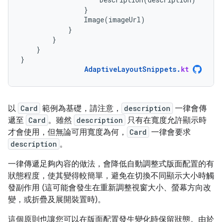
}
Image
(
imageUrl
)
}
}
}
}
AdaptiveLayoutSnippets
.
kt
以
Card
範例為基礎，請注意，
description
一律會傳
遞至
Card
。雖然
description
只有在寬度允許顯示時
才會使用，但無論可用寬度為何，
Card
一律會要求
description
。
一律傳遞足夠內容的做法，會降低自動調整式版面配置的有
狀態程度，使其變得較簡單，避免在切換不同顯示大小時觸
發副作用 (這可能會發生在重新調整視窗大小、螢幕方向改
變，或折疊及展開裝置時)。
這個原則也讓您可以在版面配置發生變化時保留狀態。由於