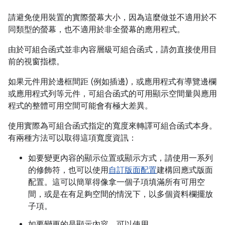
請避免使用裝置的實際螢幕大小，因為這麼做並不適用於不
同類型的螢幕，也不適用於非全螢幕的應用程式。
由於可組合函式並非內容層級可組合函式，請勿直接使用目
前的視窗指標。
如果元件用於邊框間距 (例如插邊)，或應用程式有導覽邊欄
或應用程式列等元件，可組合函式的可用顯示空間量與應用
程式的整體可用空間可能會有極大差異。
使用實際為可組合函式指定的寬度來轉譯可組合函式本身。
有兩種方法可以取得這項寬度資訊：
如要變更內容的顯示位置
或顯示方式
，請使用一系列
的修飾符，也可以使用
自訂版面配置
建構回應式版面
配置。這可以簡單得像拿一個子項填滿所有可用空
間，或是在有足夠空間的情況下，以多個資料欄擺放
子項。
如要變更的是顯示內容
，可以使用