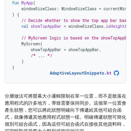
fun
MyApp
(
windowSizeClass
:
WindowSizeClass
=
currentWind
)
{
// Decide whether to show the top app bar base
val
showTopAppBar
=
windowSizeClass
.
isHeightAt
// MyScreen logic is based on the showTopAppBa
MyScreen
(
showTopAppBar
=
showTopAppBar
,
/* ... */
)
}
AdaptiveLayoutSnippets
.
kt
分層做法可將螢幕大小邏輯限制在單一位置，而不是散落在
應用程式的許多地方，導致需要保持同步。這個單一位置會
產生狀態，您可以將此狀態明確向下傳遞給其他可組合函
式，就像傳遞其他應用程式狀態一樣。明確傳遞狀態可簡化
個別可組合函式，因為這些可組合函式在接收其他資料時，