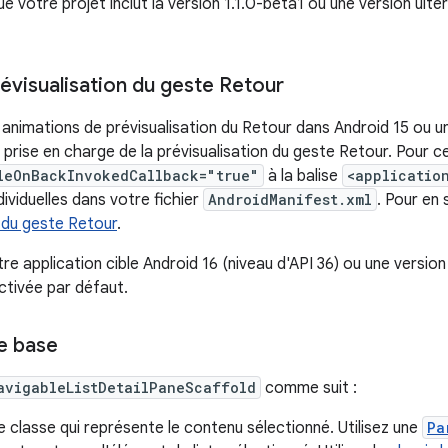
 votre projet inclut la version 1.1.0-beta1 ou une version ulté
révisualisation du geste Retour
s animations de prévisualisation du Retour dans Android 15 ou u
 prise en charge de la prévisualisation du geste Retour. Pour ce
leOnBackInvokedCallback="true"
à la balise
<applicatio
dividuelles dans votre fichier
AndroidManifest.xml
. Pour en 
n du geste Retour
.
re application cible Android 16 (niveau d'API 36) ou une version u
ctivée par défaut.
de base
avigableListDetailPaneScaffold
comme suit :
ne classe qui représente le contenu sélectionné. Utilisez une
Pa