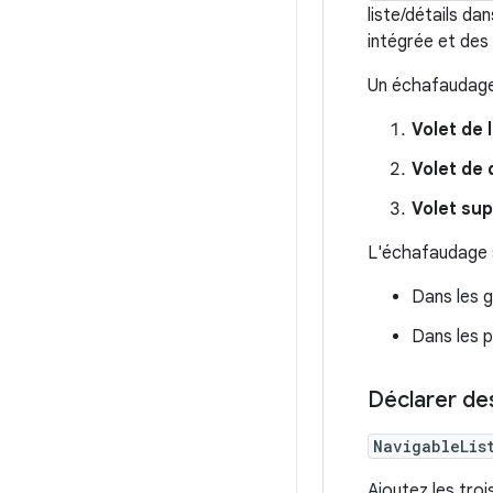
liste/détails d
intégrée et des
Un échafaudage 
Volet de 
Volet de 
Volet su
L'échafaudage s'
Dans les g
Dans les pe
Déclarer d
NavigableLis
Ajoutez les tro