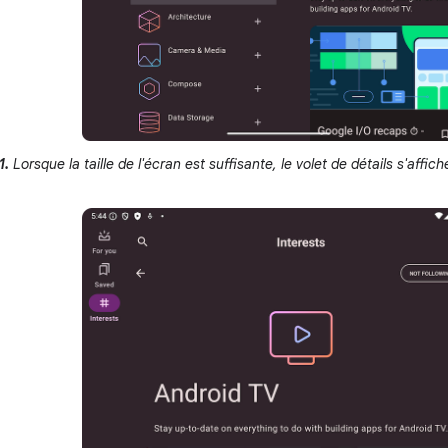
1.
Lorsque la taille de l'écran est suffisante, le volet de détails s'affich