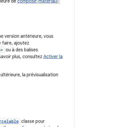
rieure de
compose-material3-
ne version antérieure, vous
 faire, ajoutez
n>
ou à des balises
savoir plus, consultez
Activer la
ltérieure, la prévisualisation
rcelable
classe pour