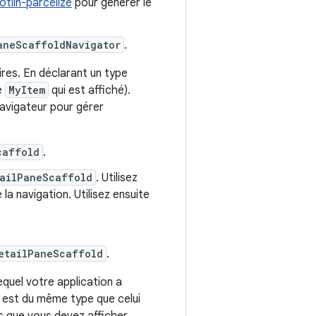
kotlin-parcelize
pour générer le
aneScaffoldNavigator
.
ires. En déclarant un type
e
MyItem
qui est affiché).
navigateur pour gérer
caffold
.
tailPaneScaffold
. Utilisez
la navigation. Utilisez ensuite
etailPaneScaffold
.
equel votre application a
est du même type que celui