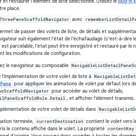
r et restaurer l'élément de liste sélectionné. Utilisez le
plug-in 
tre place.
ThreePaneScaffoldNavigator
avec
rememberListDetailP
ermet de passer des volets de liste, de détails et supplémenta
vigateur suit également l'état de l'échafaudage (c'est-à-dire l
st parcelable, l'état peut être enregistré et restauré par le 
 les modifications de configuration.
ez le navigateur au composable
NavigableListDetailPaneS
 l'implémentation de votre volet de liste à
NavigableListDe
dPane
pour appliquer les animations de volet par défaut lors de 
neScaffoldNavigator
pour accéder au volet de détails,
ilPaneScaffoldRole.Detail
, et afficher l'élément transmis.
implémentation de votre volet de détails dans
NavigableListD
igation terminée,
currentDestination
contient le volet vers l
is le contenu affiché dans le volet. La propriété
contentKey