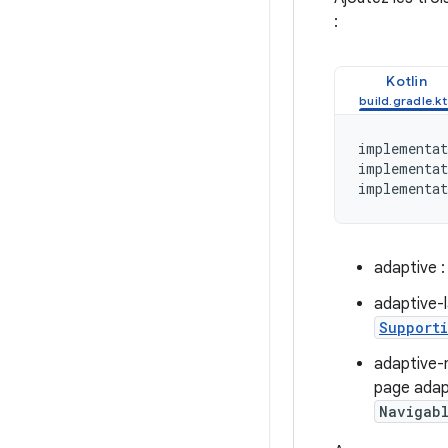
:
Kotlin
implementat
implementat
implementat
adaptive :
adaptive-l
Support
adaptive-n
page adapt
Navigab