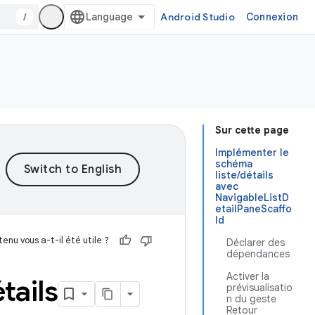
/
Android Studio
Connexion
Sur cette page
Implémenter le
schéma
liste/détails
avec
NavigableListD
etailPaneScaffo
ld
enu vous a-t-il été utile ?
Déclarer des
dépendances
Activer la
tails
prévisualisatio
n du geste
Retour