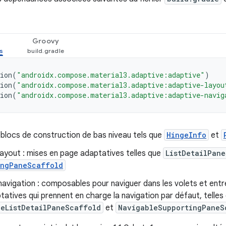
Groovy
ion
(
"androidx.compose.material3.adaptive:adaptive"
)
ion
(
"androidx.compose.material3.adaptive:adaptive-layou
ion
(
"androidx.compose.material3.adaptive:adaptive-navig
 blocs de construction de bas niveau tels que
HingeInfo
et
ayout : mises en page adaptatives telles que
ListDetailPan
ingPaneScaffold
avigation : composables pour naviguer dans les volets et entre
atives qui prennent en charge la navigation par défaut, telles
leListDetailPaneScaffold
et
NavigableSupportingPaneS