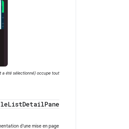
ent a été sélectionné) occupe tout
ble
List
Detail
Pane
émentation d'une mise en page