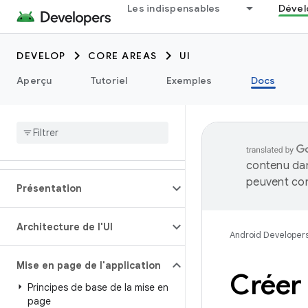
Les indispensables
Dével
DEVELOP
CORE AREAS
UI
Aperçu
Tutoriel
Exemples
Docs
contenu dan
peuvent con
Présentation
Architecture de l'UI
Android Developer
Mise en page de l'application
Créer 
Principes de base de la mise en
page