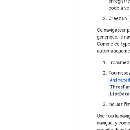
enregistre
code à vo
Créez un
Ce navigateur p
générique, le na
Comme ce type e
automatiquement
Transmett
Fournissez
Animate
ThreePa
ListDeta
Incluez l'
Une fois la nav
navigué, y compr