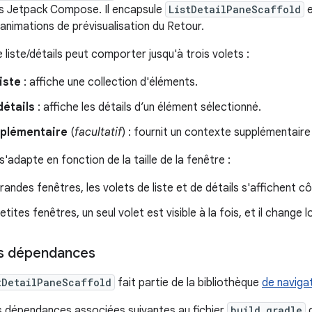
ans Jetpack Compose. Il encapsule
ListDetailPaneScaffold
e
 animations de prévisualisation du Retour.
liste/détails peut comporter jusqu'à trois volets :
liste
: affiche une collection d'éléments.
détails
: affiche les détails d’un élément sélectionné.
pplémentaire
(
facultatif
) : fournit un contexte supplémentaire
adapte en fonction de la taille de la fenêtre :
randes fenêtres, les volets de liste et de détails s'affichent c
tites fenêtres, un seul volet est visible à la fois, et il change l
es dépendances
tDetailPaneScaffold
fait partie de la bibliothèque
de naviga
is dépendances associées suivantes au fichier
build.gradle
d