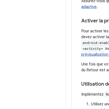
Assurez-vous que
adaptive
.
Activer la p
Pour activer le
devez activer la
android:enab
<activity>
in
prévisualisatio
Une fois que vot
du Retour est a
Utilisation 
Implémentez
N
Utilisez u