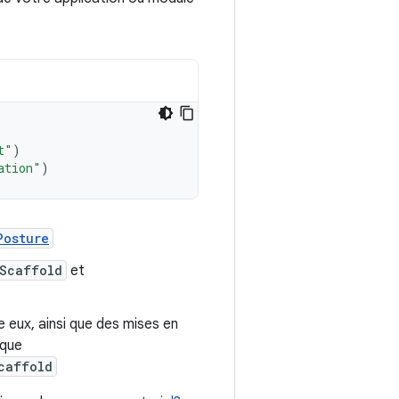
t"
)
ation"
)
Posture
eScaffold
et
 eux, ainsi que des mises en
 que
caffold