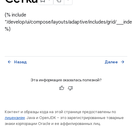
{% include
"/develop/ui/compose/layouts/adaptive/includes/grid/___ind
%}
Назад
Далее
arrow_back
arrow_forward
Эта информация оказалась полезной?
Контент и образцы кода на этой странице предоставлены по
лицензиям
. Java и OpenJDK – это зарегистрированные товарные
знаки корпорации Oracle и ее аффилированных лиц.