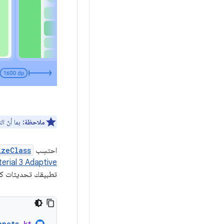
ملاحظة:
بما أنّ ا
احتسِب
izeClass
rial 3 Adaptive
تطبيقك تحديثات كلما
ppets
.
kt