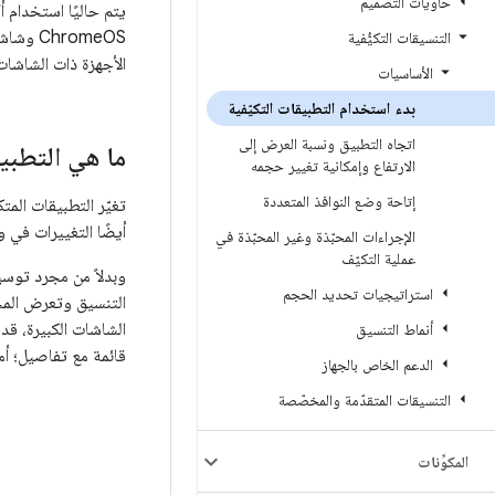
حاويات التصميم
ChromeOS وشاشات السيارات وأجهزة التلفزيون، ويتم طرح المزيد باستمرار. لتقديم تجربة مثالية للمستخدمين على العدد المتزايد من
التنسيقات التكيُّفية
الأجهزة
ذات الشاشات ا
الأساسيات
بدء استخدام التطبيقات التكيّفية
اتجاه التطبيق ونسبة العرض إلى
ما هي التطبيق
الارتفاع وإمكانية تغيير حجمه
إتاحة وضع النوافذ المتعددة
تغيّر التطبيقات المت
أيضًا التغييرات في 
الإجراءات المحبّذة وغير المحبّذة في
عملية التكيّف
وبدلاً من مجرد توسي
استراتيجيات تحديد الحجم
التنسيق وتعرض المحت
الشاشات الكبيرة، قد
أنماط التنسيق
قائمة مع تفاصيل؛ أم
الدعم الخاص بالجهاز
التنسيقات المتقدّمة والمخصّصة
المكوِّنات