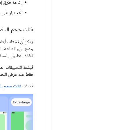
إتاحة طرق إد
الاختبار على 
فئات حجم النافذ
يمكن أن تختلف أبعاد
وضع ملء الشاشة. تؤ
نافذة التطبيق ونسبة
تُبسّط التطبيقات الم
فقط عند عرض التصمي
تُصنّف
فئات حجم الن