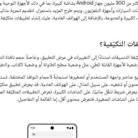
يتم حاليًا استخدام أكثر من 300 مليون جهاز Android بشاشة كبيرة، بما في ذلك
لكبيرة والمتنوعة، بالإضافة إلى
الهواتف
العادية، عليك إنشاء تطبيقات متكيّفة.
ات التكيّفية؟
كيّفة التنسيقات استنادًا إلى التغييرات في عرض التطبيق، وخاصةً حجم نافذة ال
وضعية الأجهزة القابلة للطي، مثل وضعية سطح الطاولة أو وضعية الكتاب، والت
ع عناصر واجهة المستخدم أو تصغيرها استجابةً لأحجام النوافذ المختلفة، تستب
وى أو تخفيه. على سبيل المثال، على الهواتف العادية، قد يعرض تطبيق متكيّف
 يعرض شريط تنقّل جانبيًا. على الشاشات الكبيرة، تعرض التطبيقات المتكيّفة 
ا على الشاشات الصغيرة، فتعرض محتوى أقل، إما القائمة أو التفاصيل.