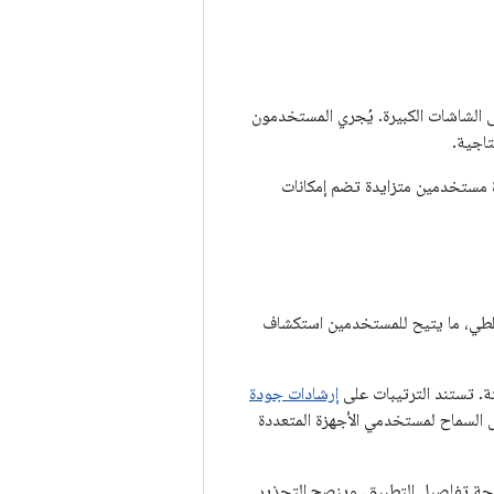
 الشاشات الكبيرة. يُجري المستخدمون
تاجية.
ة مستخدمين متزايدة تضم إمكانات
قابلة للطي، ما يتيح للمستخدمين استكشاف
إرشادات جودة
ال السماح لمستخدمي الأجهزة المتعددة
لجودة للشاشات الكبيرة في "متجر Play" تحذيرًا في صفحة تفاصيل التطبيق. وينصح التحذير