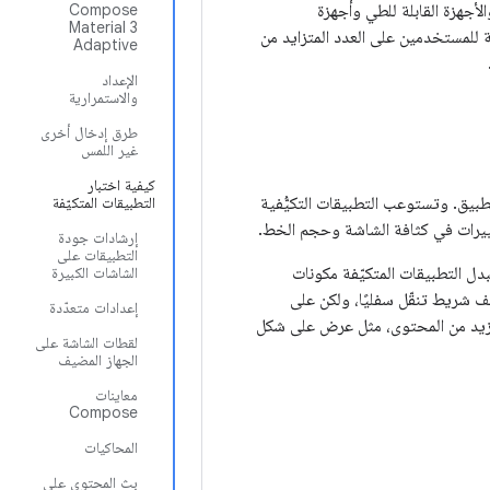
 الأجهزة اللوحية والأجهزة القابلة للطي وأجهزة
Compose
Material 3
Adaptive
الإعداد
والاستمرارية
طرق إدخال أخرى
غير اللمس
كيفية اختبار
تطبيق. وتستوعب التطبيقات التكيُّفية
التطبيقات المتكيّفة
غييرات في كثافة الشاشة وحجم الخط.
إرشادات جودة
التطبيقات على
دل التطبيقات المتكيّفة مكونات
الشاشات الكبيرة
 شريط تنقّل سفليًا، ولكن على
إعدادات متعدّدة
المزيد من المحتوى، مثل عرض على شكل
لقطات الشاشة على
الجهاز المضيف
معاينات
Compose
المحاكيات
بث المحتوى على