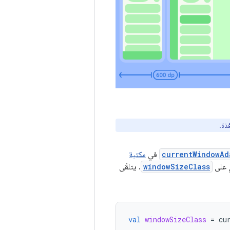
ذة.
currentWindowAd
في
مكتبة
 على
windowSizeClass
. يتلقّى
val
windowSizeClass
=
cu