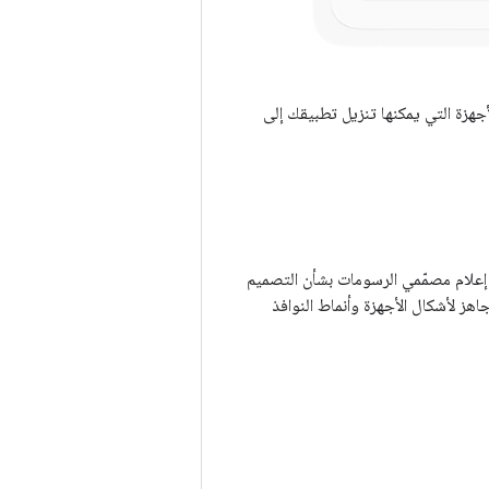
نطاق إمكانية العثور عليها على Google Play وزيادة عدد الأجهزة التي يمكنها تنزيل تطبيقك إلى
 إعلام مصمّمي الرسومات بشأن التصميم
اهز لأشكال الأجهزة وأنماط النوافذ