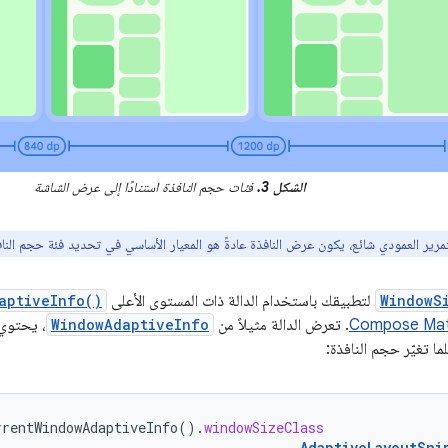
الشكل 3.
فئات حجم النافذة استنادًا إلى عرض الشاشة
لتمرير العمودي شائع، يكون عرض النافذة عادةً هو المعيار الأساسي في تحديد فئة حجم الناف
WindowS
لتطبيقك باستخدام الدالة ذات المستوى الأعلى
aptiveInfo()
Compose Mate
. تعرض الدالة مثيلاً من
WindowAdaptiveInfo
، يحتوي
 تغيّر حجم النافذة:
rrentWindowAdaptiveInfo
().
windowSizeClass
AdaptiveLayoutSni