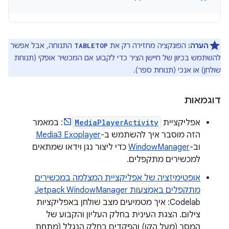
הערה:
הפונקציה מחזירה רק את
התנוחה, אבל אפשר
TABLETOP
להשתמש בכיוון של חיישן הציר כדי לקבוע אם המכשיר אופקי (תנוחת
שולחן) או אנכי (תנוחת ספר).
דוגמאות
אפליקציית
MediaPlayerActivity
: במאמר
הזה מוסבר איך להשתמש ב-
Media3 Exoplayer
וב-
WindowManager
כדי ליצור נגן וידאו שמתאים
למכשירים מתקפלים.
אופטימיזציה של אפליקציית המצלמה במכשירים
מתקפלים באמצעות Jetpack WindowManager
Codelab: איך מטמיעים מצב שולחן באפליקציות
צילום. הצגת העינית בחלק העליון והקבוע של
המסך (מעל הקו) והפקדים בחלק הנגלל (מתחת