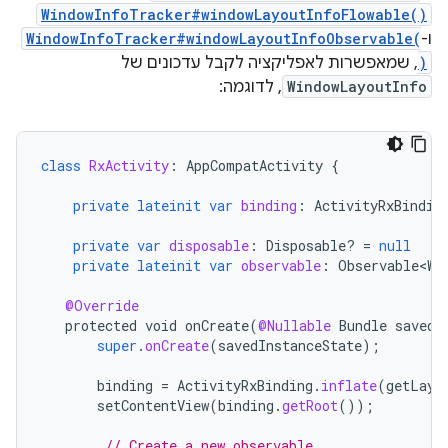
WindowInfoTracker#windowLayoutInfoFlowable()
ו-
WindowInfoTracker#windowLayoutInfoObservable(
)
, שמאפשרות לאפליקציה לקבל עדכונים של
WindowLayoutInfo
, לדוגמה:
class
RxActivity
:
AppCompatActivity
{
private
lateinit
var
binding
:
ActivityRxBindin
private
var
disposable
:
Disposable? 
=
null
private
lateinit
var
observable
:
Observable<Wi
@Override
protected
void
onCreate
(
@Nullable
Bundle
savedI
super
.
onCreate
(
savedInstanceState
);
binding
=
ActivityRxBinding
.
inflate
(
getLayo
setContentView
(
binding
.
getRoot
());
// Create a new observable.