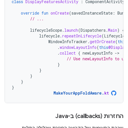
class
DisplayFeaturesActivity
:
ComponentActivity
(
override
fun
onCreate
(
savedInstanceState
:
Bund
// ...
lifecycleScope
.
launch
(
Dispatchers
.
Main
)
{
lifecycle
.
repeatOnLifecycle
(
Lifecycle
.
WindowInfoTracker
.
getOrCreate
(
this
.
windowLayoutInfo
(
this
@Display
.
collect
{
newLayoutInfo
-
// Use newLayoutInfo to up
}
}
}
}
}
MakeYourAppFoldAware
.
kt
החזרות (callbacks) ב-Java