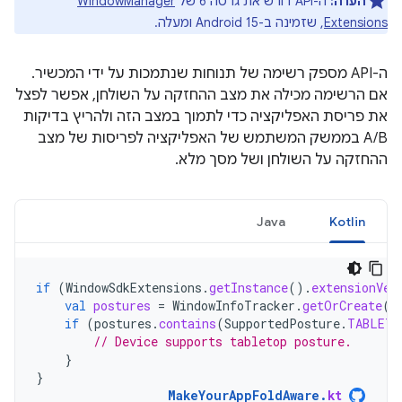
הערה:
ה-API דורש את גרסה 6 של
WindowManager
Extensions
, שזמינה ב-Android 15 ומעלה.
ה-API מספק רשימה של תנוחות שנתמכות על ידי המכשיר.
אם הרשימה מכילה את מצב ההחזקה על השולחן, אפשר לפצל
את פריסת האפליקציה כדי לתמוך במצב הזה ולהריץ בדיקות
A/B בממשק המשתמש של האפליקציה לפריסות של מצב
ההחזקה על השולחן ושל מסך מלא.
Java
Kotlin
if
(
WindowSdkExtensions
.
getInstance
().
extensionVer
val
postures
=
WindowInfoTracker
.
getOrCreate
(
c
if
(
postures
.
contains
(
SupportedPosture
.
TABLETO
// Device supports tabletop posture.
}
}
MakeYourAppFoldAware
.
kt