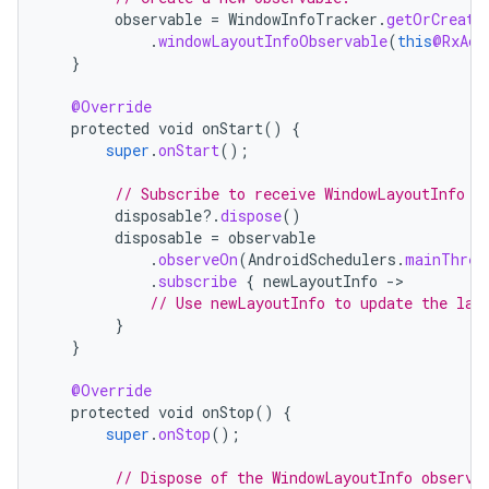
observable
=
WindowInfoTracker
.
getOrCreate
.
windowLayoutInfoObservable
(
this
@RxAct
}
@Override
protected
void
onStart
()
{
super
.
onStart
();
// Subscribe to receive WindowLayoutInfo u
disposable
?.
dispose
()
disposable
=
observable
.
observeOn
(
AndroidSchedulers
.
mainThrea
.
subscribe
{
newLayoutInfo
-
// Use newLayoutInfo to update the lay
}
}
@Override
protected
void
onStop
()
{
super
.
onStop
();
// Dispose of the WindowLayoutInfo observa