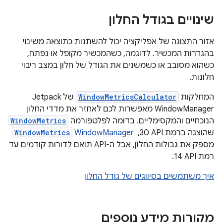
שינויים בגודל החלון
אזור התצוגה של אפליקציה יכול להשתנות כתוצאה משינוי
בהגדרות המכשיר. לדוגמה, כשהמכשיר מקופל או נפתח,
כשהוא מסובב או כשמשנים את הגודל של חלון במצב ריבוי
חלונות.
המחלקות
WindowMetricsCalculator
של Jetpack
WindowManager מאפשרות לכם לאחזר את מדדי החלון
הנוכחיים והמקסימליים. בדומה לפלטפורמה
WindowMetrics
שהוצגה ברמת API‏ 30, ‏
WindowManager‏
WindowMetrics
מספק את גבולות החלון, אבל ה-API תואם לדורות קודמים עד
רמת API‏ 14.
איך משתמשים בסיווגים של גודל החלון
מקורות מידע נוספים