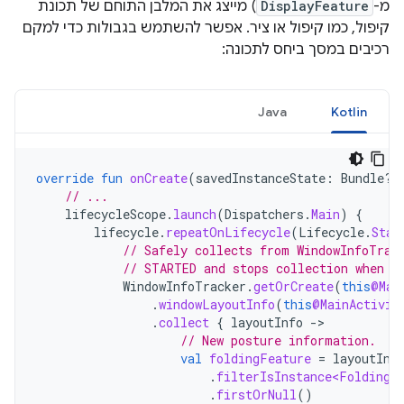
מ-
DisplayFeature
) מייצג את המלבן התוחם של תכונת
קיפול, כמו קיפול או ציר. אפשר להשתמש בגבולות כדי למקם
רכיבים במסך ביחס לתכונה:
Java
Kotlin
override
fun
onCreate
(
savedInstanceState
:
Bundle?)
// ...
lifecycleScope
.
launch
(
Dispatchers
.
Main
)
{
lifecycle
.
repeatOnLifecycle
(
Lifecycle
.
Stat
// Safely collects from WindowInfoTrac
// STARTED and stops collection when t
WindowInfoTracker
.
getOrCreate
(
this
@Mai
.
windowLayoutInfo
(
this
@MainActivit
.
collect
{
layoutInfo
-
// New posture information.
val
foldingFeature
=
layoutInf
.
filterIsInstance<FoldingF
.
firstOrNull
()