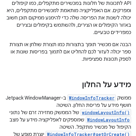
API לתכונות של חלונות במכשירים מתקפלים, כמו קיפולים
ומפרקים. אם האפליקציה מותאמת למכשירים מתקפלים, היא
יכולה לשנות את הפריסה שלה כדי להימנע ממיקום תוכן חשוב
באזור הקיפולים או הצירים, ולהשתמש בקיפולים ובצירים
כמפרידים טבעיים.
הבנה אם מכשיר תומך בתצורות כמו תצורת שולחן או תצורת
ספר יכולה לעזור לכם להחליט אם לתמוך בפריסות שונות או
לספק תכונות ספציפיות.
מידע על החלון
ממשק
WindowInfoTracker
ב-Jetpack WindowManager
חושף מידע על פריסת החלון. השיטה
windowLayoutInfo()
של הממשק מחזירה זרם של נתוני
WindowLayoutInfo
שמספקים לאפליקציה מידע על מצב
הקיפול של מכשיר מתקפל. השיטה
WindowInfoTracker#getOrCreate()
יוצרת מופע של