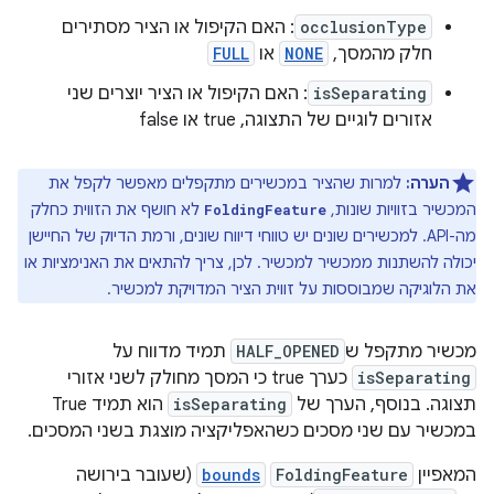
occlusionType
: האם הקיפול או הציר מסתירים
חלק מהמסך,
NONE
או
FULL
isSeparating
: האם הקיפול או הציר יוצרים שני
אזורים לוגיים של התצוגה, true או false
הערה:
למרות שהציר במכשירים מתקפלים מאפשר לקפל את
המכשיר בזוויות שונות,
לא חושף את הזווית כחלק
FoldingFeature
מה-API. למכשירים שונים יש טווחי דיווח שונים, ורמת הדיוק של החיישן
יכולה להשתנות ממכשיר למכשיר. לכן, צריך להתאים את האנימציות או
את הלוגיקה שמבוססות על זווית הציר המדויקת למכשיר.
מכשיר מתקפל ש
HALF_OPENED
תמיד מדווח על
isSeparating
כערך true כי המסך מחולק לשני אזורי
תצוגה. בנוסף, הערך של
isSeparating
הוא תמיד True
במכשיר עם שני מסכים כשהאפליקציה מוצגת בשני המסכים.
המאפיין
FoldingFeature
bounds
(שעובר בירושה