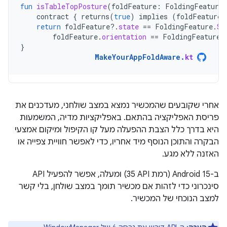
fun
isTableTopPosture
(
foldFeature
:
FoldingFeature
contract
{
returns
(
true
)
implies
(
foldFeature
return
foldFeature
?.
state
==
FoldingFeature
.
St
foldFeature
.
orientation
==
FoldingFeature
.
}
MakeYourAppFoldAware
.
kt
אחרי שקובעים שהמכשיר נמצא במצב שולחני, מעדכנים את
פריסת האפליקציה בהתאם. באפליקציות מדיה, המשמעות
היא בדרך כלל הצבת ההפעלה מעל קו הקיפול ומיקום אמצעי
הבקרה והתוכן הנוסף מיד אחריו, כדי לאפשר חוויית צפייה או
האזנה ללא מגע.
ב-Android 15 (רמת API‏ 35) ומעלה, אפשר להפעיל API
סינכרוני כדי לזהות אם מכשיר תומך במצב שולחן, בלי קשר
למצב הנוכחי של המכשיר.