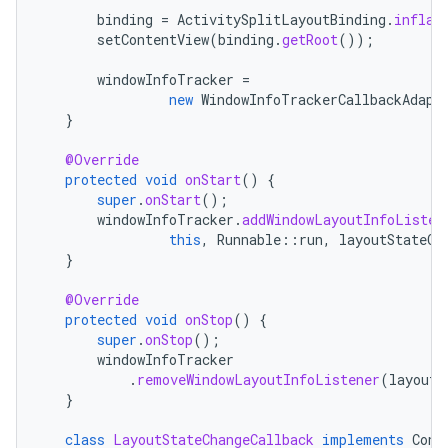
binding
=
ActivitySplitLayoutBinding
.
inflat
setContentView
(
binding
.
getRoot
());
windowInfoTracker
=
new
WindowInfoTrackerCallbackAdapt
}
@Override
protected
void
onStart
()
{
super
.
onStart
();
windowInfoTracker
.
addWindowLayoutInfoListen
this
,
Runnable
::
run
,
layoutStateCh
}
@Override
protected
void
onStop
()
{
super
.
onStop
();
windowInfoTracker
.
removeWindowLayoutInfoListener
(
layoutS
}
class
LayoutStateChangeCallback
implements
Cons