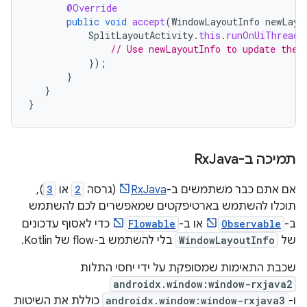
@Override
public
void
accept
(
WindowLayoutInfo
newLayo
SplitLayoutActivity
.
this
.
runOnUiThread
(
// Use newLayoutInfo to update the 
});
}
}
}
תמיכה ב-Rx
Java
אם אתם כבר משתמשים ב-
RxJava
(גרסה
2
או
3
),
תוכלו להשתמש בארטיפקטים שמאפשרים לכם להשתמש
ב-
Observable
או ב-
Flowable
כדי לאסוף עדכונים
של
WindowLayoutInfo
בלי להשתמש ב-flow של Kotlin.
שכבת התאימות שמסופקת על ידי יחסי התלות
androidx.window:window-rxjava2
ו-
androidx.window:window-rxjava3
כוללת את השיטות