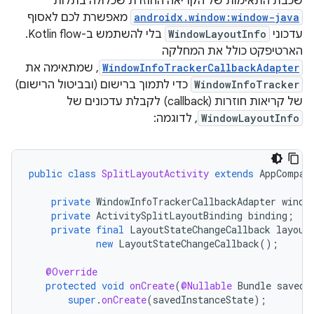
שכבת התאימות של הקריאה החוזרת שכלולה בתלות
androidx.window:window-java
מאפשרת לכם לאסוף
עדכוני
WindowLayoutInfo
בלי להשתמש ב-Kotlin flow.
הארטיפקט כולל את המחלקה
WindowInfoTrackerCallbackAdapter
, שמתאימה את
WindowInfoTracker
כדי לתמוך ברישום (ובביטול הרישום)
של קריאות חוזרות (callback) לקבלת עדכונים של
WindowLayoutInfo
, לדוגמה:
public
class
SplitLayoutActivity
extends
AppCompat
private
WindowInfoTrackerCallbackAdapter
windo
private
ActivitySplitLayoutBinding
binding
;
private
final
LayoutStateChangeCallback
layout
new
LayoutStateChangeCallback
();
@Override
protected
void
onCreate
(
@Nullable
Bundle
savedI
super
.
onCreate
(
savedInstanceState
);