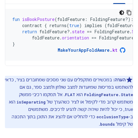
fun
isBookPosture
(
foldFeature
:
FoldingFeature?)
:
contract
{
returns
(
true
)
implies
(
foldFeature
return
foldFeature
?.
state
==
FoldingFeature
.
St
foldFeature
.
orientation
==
FoldingFeature
.
}
MakeYourAppFoldAware
.
kt
הערה:
במכשירים מתקפלים עם שני מסכים שמחוברים בציר, כדאי
להשתמש בפריסות שמיועדות למצב שולחן ולמצב ספר, גם אם
הוא
. אל תמקמו רכיבי ממשק
FLAT
FoldingFeature.State
משתמש קרוב מדי לקיפול או לציר כשהערך של
הוא
isSeparating
true, כי יכול להיות שיהיה קשה להגיע לרכיבים. משתמשים
ב-
כדי להחליט אם להציג את התוכן בתוך התכונה
occlusionType
של קיפול
.
bounds