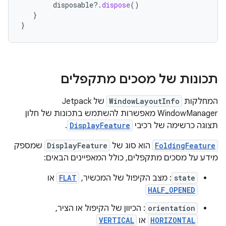
disposable
?.
dispose
()
}
}
תכונות של מסכים מתקפלים
המחלקות
WindowLayoutInfo
של Jetpack
WindowManager מאפשרות להשתמש בתכונות של חלון
תצוגה כרשימה של רכיבי
DisplayFeature
.
FoldingFeature
הוא סוג של
DisplayFeature
שמספק
מידע על מסכים מתקפלים, כולל המאפיינים הבאים:
state
: מצב הקיפול של המכשיר,
FLAT
או
HALF_OPENED
orientation
: הכיוון של הקיפול או הציר,
HORIZONTAL
או
VERTICAL