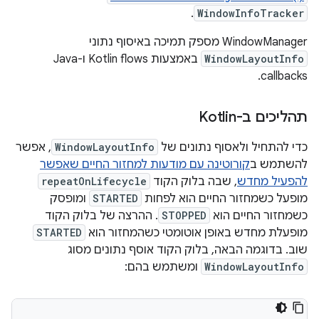
.
WindowInfoTracker
‫WindowManager מספק תמיכה באיסוף נתוני
WindowLayoutInfo
באמצעות Kotlin flows ו-Java
callbacks.
תהליכים ב-Kotlin
כדי להתחיל ולאסוף נתונים של
WindowLayoutInfo
, אפשר
להשתמש ב
קורוטינה עם מודעות למחזור החיים שאפשר
להפעיל מחדש
, שבה בלוק הקוד
repeatOnLifecycle
מופעל כשמחזור החיים הוא לפחות
STARTED
ומופסק
כשמחזור החיים הוא
STOPPED
. ההרצה של בלוק הקוד
מופעלת מחדש באופן אוטומטי כשהמחזור הוא
STARTED
שוב. בדוגמה הבאה, בלוק הקוד אוסף נתונים מסוג
WindowLayoutInfo
ומשתמש בהם: