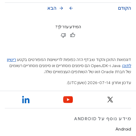
הקודם
הבא
arrow_forward
arrow_back
המידע עזר לך?
דוגמאות התוכן והקוד שבדף הזה כפופות לרישיונות המפורטים בקטע
רישיון
לתוכן
.‏ Java ו-OpenJDK הם סימנים מסחריים או סימנים מסחריים רשומים
של חברת Oracle ו/או של השותפים העצמאיים שלה.
עדכון אחרון: 2026-07-14 (שעון UTC).
מידע נוסף על ANDROID
Android