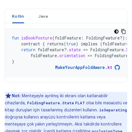
Kotlin
Java
fun
isBookPosture
(
foldFeature
:
FoldingFeature?)
:
contract
{
returns
(
true
)
implies
(
foldFeature
return
foldFeature
?.
state
==
FoldingFeature
.
St
foldFeature
.
orientation
==
FoldingFeature
.
}
MakeYourAppFoldAware
.
kt
Not:
Menteşeyle ayrılmış iki ekranı olan katlanabilir
cihazlarda,
olsa bile masaüstü ve
FoldingFeature.State
FLAT
kitap duruşları için tasarlanmış düzenleri kullanın.
isSeparating
doğruysa kullanıcı arayüzü kontrollerini katlama veya
menteşeye çok yakın yerleştirmeyin. Aksi takdirde kontrollere
ulaşmak zor olabilir. İçeriği katlama özelliğine
occlusionType