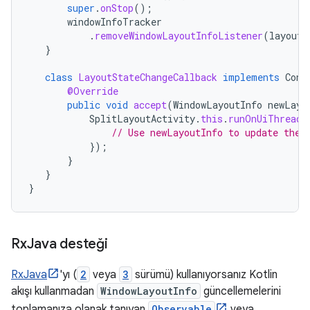
super
.
onStop
();
windowInfoTracker
.
removeWindowLayoutInfoListener
(
layoutS
}
class
LayoutStateChangeCallback
implements
Cons
@Override
public
void
accept
(
WindowLayoutInfo
newLayo
SplitLayoutActivity
.
this
.
runOnUiThread
(
// Use newLayoutInfo to update the 
});
}
}
}
Rx
Java desteği
RxJava
'yı (
2
veya
3
sürümü) kullanıyorsanız Kotlin
akışı kullanmadan
WindowLayoutInfo
güncellemelerini
toplamanıza olanak tanıyan
Observable
veya