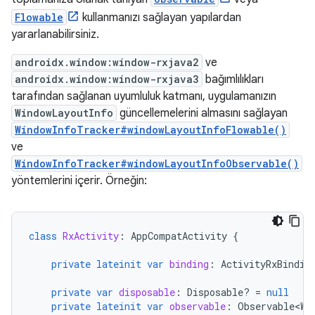
Flowable
kullanmanızı sağlayan yapılardan
yararlanabilirsiniz.
androidx.window:window-rxjava2
ve
androidx.window:window-rxjava3
bağımlılıkları
tarafından sağlanan uyumluluk katmanı, uygulamanızın
WindowLayoutInfo
güncellemelerini almasını sağlayan
WindowInfoTracker#windowLayoutInfoFlowable()
ve
WindowInfoTracker#windowLayoutInfoObservable()
yöntemlerini içerir. Örneğin:
class
RxActivity
:
AppCompatActivity
{
private
lateinit
var
binding
:
ActivityRxBindin
private
var
disposable
:
Disposable? 
=
null
private
lateinit
var
observable
:
Observable<Wi