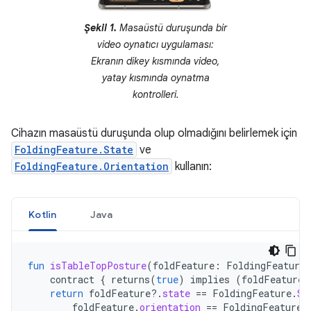
Şekil 1.
Masaüstü duruşunda bir
video oynatıcı uygulaması:
Ekranın dikey kısmında video,
yatay kısmında oynatma
kontrolleri.
Cihazın masaüstü duruşunda olup olmadığını belirlemek için
FoldingFeature.State
ve
FoldingFeature.Orientation
kullanın:
Kotlin
Java
fun
isTableTopPosture
(
foldFeature
:
FoldingFeature
contract
{
returns
(
true
)
implies
(
foldFeature
return
foldFeature
?.
state
==
FoldingFeature
.
St
foldFeature
.
orientation
==
FoldingFeature
.