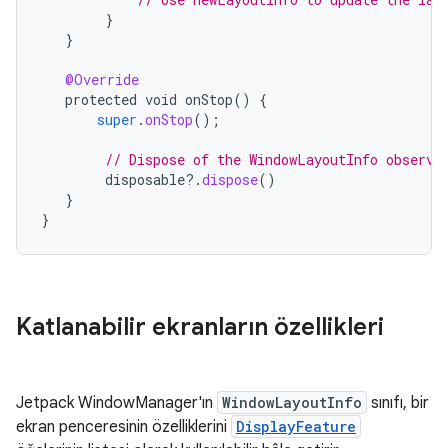
}
}
@Override
protected
void
onStop
()
{
super
.
onStop
();
// Dispose of the WindowLayoutInfo observa
disposable
?.
dispose
()
}
}
Katlanabilir ekranların özellikleri
Jetpack WindowManager'ın
WindowLayoutInfo
sınıfı, bir
ekran penceresinin özelliklerini
DisplayFeature