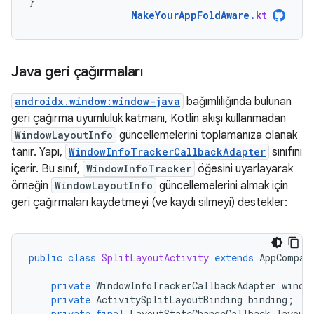
}
MakeYourAppFoldAware
.
kt
Java geri çağırmaları
androidx.window:window-java
bağımlılığında bulunan
geri çağırma uyumluluk katmanı, Kotlin akışı kullanmadan
WindowLayoutInfo
güncellemelerini toplamanıza olanak
tanır. Yapı,
WindowInfoTrackerCallbackAdapter
sınıfını
içerir. Bu sınıf,
WindowInfoTracker
öğesini uyarlayarak
örneğin
WindowLayoutInfo
güncellemelerini almak için
geri çağırmaları kaydetmeyi (ve kaydı silmeyi) destekler:
public
class
SplitLayoutActivity
extends
AppCompat
private
WindowInfoTrackerCallbackAdapter
windo
private
ActivitySplitLayoutBinding
binding
;
private
final
LayoutStateChangeCallback
layout