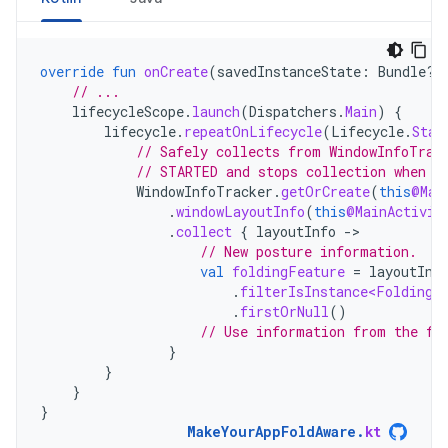
override
fun
onCreate
(
savedInstanceState
:
Bundle?)
// ...
lifecycleScope
.
launch
(
Dispatchers
.
Main
)
{
lifecycle
.
repeatOnLifecycle
(
Lifecycle
.
Stat
// Safely collects from WindowInfoTrac
// STARTED and stops collection when t
WindowInfoTracker
.
getOrCreate
(
this
@Mai
.
windowLayoutInfo
(
this
@MainActivit
.
collect
{
layoutInfo
-
// New posture information.
val
foldingFeature
=
layoutInf
.
filterIsInstance<FoldingF
.
firstOrNull
()
// Use information from the fo
}
}
}
}
MakeYourAppFoldAware
.
kt