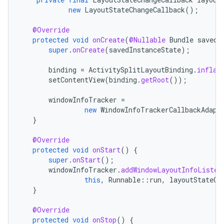
new
LayoutStateChangeCallback
();
@Override
protected
void
onCreate
(
@Nullable
Bundle
savedI
super
.
onCreate
(
savedInstanceState
);
binding
=
ActivitySplitLayoutBinding
.
inflat
setContentView
(
binding
.
getRoot
());
windowInfoTracker
=
new
WindowInfoTrackerCallbackAdapt
}
@Override
protected
void
onStart
()
{
super
.
onStart
();
windowInfoTracker
.
addWindowLayoutInfoListen
this
,
Runnable
::
run
,
layoutStateCh
}
@Override
protected
void
onStop
()
{