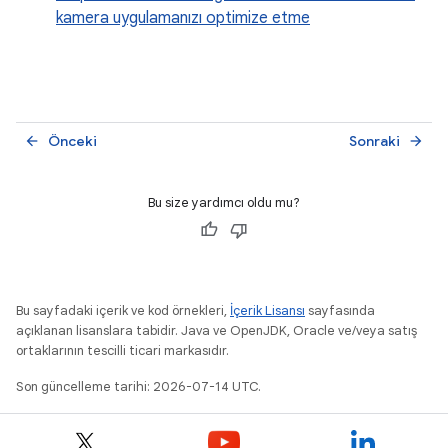
kamera uygulamanızı optimize etme
Önceki
Sonraki
arrow_back
arrow_forward
Bu size yardımcı oldu mu?
Bu sayfadaki içerik ve kod örnekleri,
İçerik Lisansı
sayfasında
açıklanan lisanslara tabidir. Java ve OpenJDK, Oracle ve/veya satış
ortaklarının tescilli ticari markasıdır.
Son güncelleme tarihi: 2026-07-14 UTC.