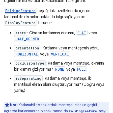
öğelerinin listesi olarak kullanılabilir hâle getirir.
FoldingFeature
, aşağıdaki özellikleri de içeren
katlanabilir ekranlar hakkında bilgi sağlayan bir
DisplayFeature
türüdür:
state
: Cihazın katlanmış durumu,
FLAT
veya
HALF_OPENED
orientation
: Katlama veya menteşenin yönü,
HORIZONTAL
veya
VERTICAL
occlusionType
: Katlama veya menteşe, ekranın
bir kısmını gizliyor mu?
NONE
veya
FULL
isSeparating
: Katlama veya menteşe, iki
mantıksal ekran alanı oluşturuyor mu? (Doğru veya
yanlış)
Not:
Katlanabilir cihazlardaki menteşe, cihazın çeşitli
açılarda katlanmasına olanak tanısa da
, açıyı
FoldingFeature