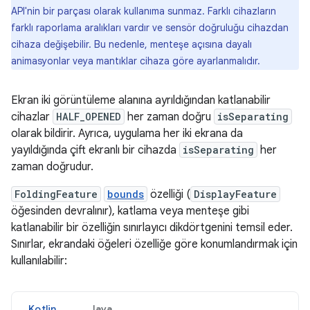
API'nin bir parçası olarak kullanıma sunmaz. Farklı cihazların
farklı raporlama aralıkları vardır ve sensör doğruluğu cihazdan
cihaza değişebilir. Bu nedenle, menteşe açısına dayalı
animasyonlar veya mantıklar cihaza göre ayarlanmalıdır.
Ekran iki görüntüleme alanına ayrıldığından katlanabilir
cihazlar
HALF_OPENED
her zaman doğru
isSeparating
olarak bildirir. Ayrıca, uygulama her iki ekrana da
yayıldığında çift ekranlı bir cihazda
isSeparating
her
zaman doğrudur.
FoldingFeature
bounds
özelliği (
DisplayFeature
öğesinden devralınır), katlama veya menteşe gibi
katlanabilir bir özelliğin sınırlayıcı dikdörtgenini temsil eder.
Sınırlar, ekrandaki öğeleri özelliğe göre konumlandırmak için
kullanılabilir:
Kotlin
Java