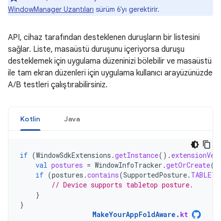
WindowManager Uzantıları
sürüm 6'yı gerektirir.
API, cihaz tarafından desteklenen duruşların bir listesini
sağlar. Liste, masaüstü duruşunu içeriyorsa duruşu
desteklemek için uygulama düzeninizi bölebilir ve masaüstü
ile tam ekran düzenleri için uygulama kullanıcı arayüzünüzde
A/B testleri çalıştırabilirsiniz.
Kotlin
Java
if
(
WindowSdkExtensions
.
getInstance
().
extensionVer
val
postures
=
WindowInfoTracker
.
getOrCreate
(
c
if
(
postures
.
contains
(
SupportedPosture
.
TABLETO
// Device supports tabletop posture.
}
}
MakeYourAppFoldAware
.
kt