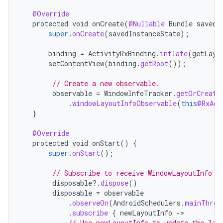
@Override
protected
void
onCreate
(
@Nullable
Bundle
savedI
super
.
onCreate
(
savedInstanceState
);
binding
=
ActivityRxBinding
.
inflate
(
getLayo
setContentView
(
binding
.
getRoot
());
// Create a new observable.
observable
=
WindowInfoTracker
.
getOrCreate
.
windowLayoutInfoObservable
(
this
@RxAct
}
@Override
protected
void
onStart
()
{
super
.
onStart
();
// Subscribe to receive WindowLayoutInfo u
disposable
?.
dispose
()
disposable
=
observable
.
observeOn
(
AndroidSchedulers
.
mainThrea
.
subscribe
{
newLayoutInfo
-
// Use newLayoutInfo to update the lay