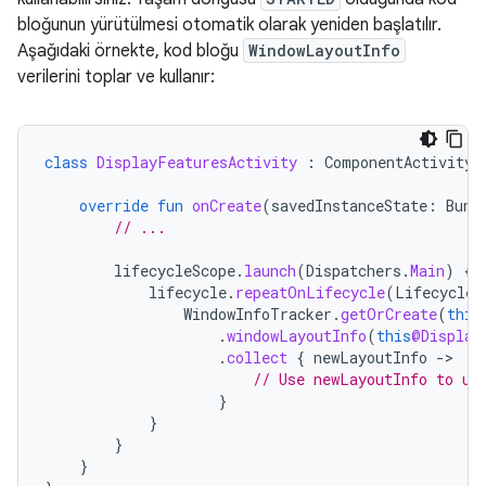
bloğunun yürütülmesi otomatik olarak yeniden başlatılır.
Aşağıdaki örnekte, kod bloğu
WindowLayoutInfo
verilerini toplar ve kullanır:
class
DisplayFeaturesActivity
:
ComponentActivity
(
override
fun
onCreate
(
savedInstanceState
:
Bund
// ...
lifecycleScope
.
launch
(
Dispatchers
.
Main
)
{
lifecycle
.
repeatOnLifecycle
(
Lifecycle
.
WindowInfoTracker
.
getOrCreate
(
this
.
windowLayoutInfo
(
this
@Display
.
collect
{
newLayoutInfo
-
// Use newLayoutInfo to up
}
}
}
}