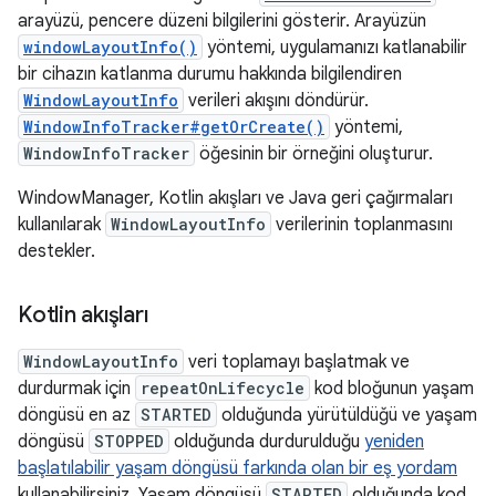
arayüzü, pencere düzeni bilgilerini gösterir. Arayüzün
windowLayoutInfo()
yöntemi, uygulamanızı katlanabilir
bir cihazın katlanma durumu hakkında bilgilendiren
WindowLayoutInfo
verileri akışını döndürür.
WindowInfoTracker#getOrCreate()
yöntemi,
WindowInfoTracker
öğesinin bir örneğini oluşturur.
WindowManager, Kotlin akışları ve Java geri çağırmaları
kullanılarak
WindowLayoutInfo
verilerinin toplanmasını
destekler.
Kotlin akışları
WindowLayoutInfo
veri toplamayı başlatmak ve
durdurmak için
repeatOnLifecycle
kod bloğunun yaşam
döngüsü en az
STARTED
olduğunda yürütüldüğü ve yaşam
döngüsü
STOPPED
olduğunda durdurulduğu
yeniden
başlatılabilir yaşam döngüsü farkında olan bir eş yordam
kullanabilirsiniz. Yaşam döngüsü
STARTED
olduğunda kod