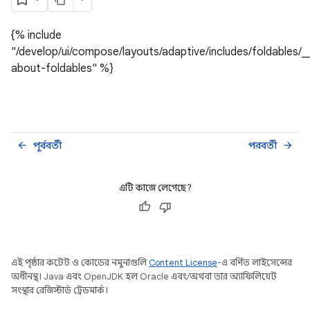
{% include
"/develop/ui/compose/layouts/adaptive/includes/foldables/_
about-foldables" %}
পূর্ববর্তী
পরবর্তী
arrow_back
arrow_forward
এটি কাজে লেগেছে?
এই পৃষ্ঠার কন্টেন্ট ও কোডের নমুনাগুলি
Content License
-এ বর্ণিত লাইসেন্সের
অধীনস্থ। Java এবং OpenJDK হল Oracle এবং/অথবা তার অ্যাফিলিয়েট
সংস্থার রেজিস্টার্ড ট্রেডমার্ক।