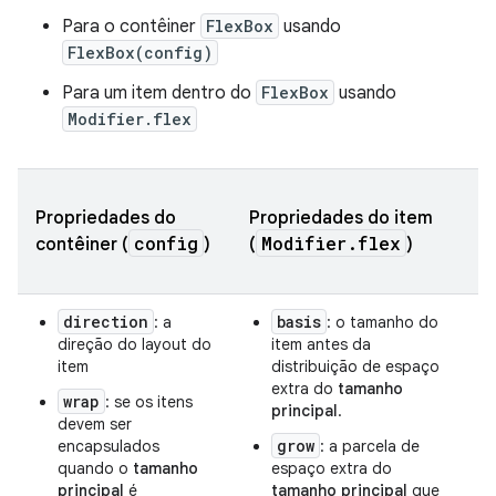
Para o contêiner
FlexBox
usando
FlexBox(config)
Para um item dentro do
FlexBox
usando
Modifier.flex
Propriedades do
Propriedades do item
config
Modifier.flex
contêiner (
)
(
)
direction
basis
: a
: o tamanho do
direção do layout do
item antes da
item
distribuição de espaço
extra do
tamanho
wrap
: se os itens
principal
.
devem ser
grow
encapsulados
: a parcela de
quando o
tamanho
espaço extra do
principal
é
tamanho principal
que