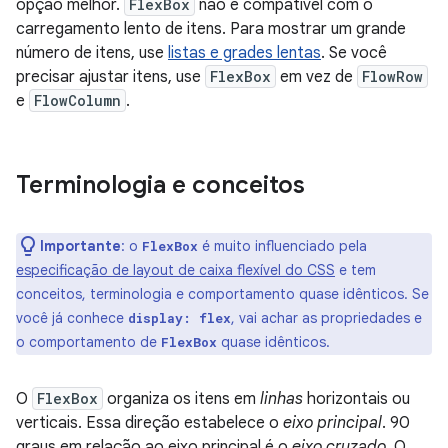
opção melhor.
FlexBox
não é compatível com o
carregamento lento de itens. Para mostrar um grande
número de itens, use
listas e grades lentas
. Se você
precisar ajustar itens, use
FlexBox
em vez de
FlowRow
e
FlowColumn
.
Terminologia e conceitos
Importante
:
o
é muito influenciado pela
FlexBox
especificação de layout de caixa flexível do CSS
e tem
conceitos, terminologia e comportamento quase idênticos. Se
você já conhece
, vai achar as propriedades e
display: flex
o comportamento de
quase idênticos.
FlexBox
O
FlexBox
organiza os itens em
linhas
horizontais ou
verticais. Essa direção estabelece o
eixo principal
. 90
graus em relação ao eixo principal é o
eixo cruzado
. O