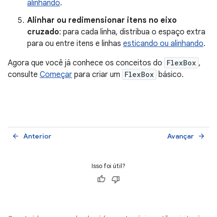
alinhando
.
Alinhar ou redimensionar itens no eixo
cruzado
: para cada linha, distribua o espaço extra
para ou entre itens e linhas
esticando ou alinhando
.
Agora que você já conhece os conceitos do
FlexBox
,
consulte
Começar
para criar um
FlexBox
básico.
Anterior
Avançar
arrow_back
arrow_forward
Isso foi útil?