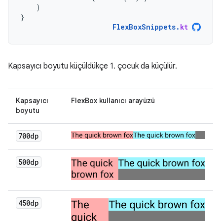
)
}
FlexBoxSnippets
.
kt
Kapsayıcı boyutu küçüldükçe 1. çocuk da küçülür.
Kapsayıcı
FlexBox kullanıcı arayüzü
boyutu
700dp
500dp
450dp