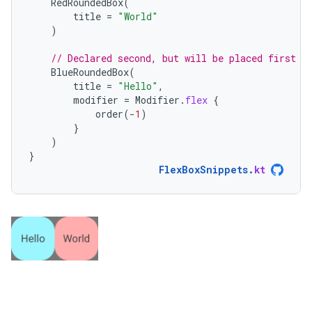
RedRoundedBox
(
title
=
"World"
)
// Declared second, but will be placed first v
BlueRoundedBox
(
title
=
"Hello"
,
modifier
=
Modifier
.
flex
{
order
(
-
1
)
}
)
}
FlexBoxSnippets
.
kt