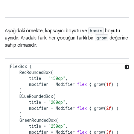
Aşağıdaki örnekte, kapsayıcı boyutu ve
basis
boyutu
aynıdır. Aradaki fark, her çocuğun farklı bir
grow
değerine
sahip olmasıdır.
FlexBox
{
RedRoundedBox
(
title
=
"150dp"
,
modifier
=
Modifier
.
flex
{
grow
(
1f
)
}
)
BlueRoundedBox
(
title
=
"200dp"
,
modifier
=
Modifier
.
flex
{
grow
(
2f
)
}
)
GreenRoundedBox
(
title
=
"250dp"
,
modifier
=
Modifier
.
flex
{
grow
(
3f
)
}