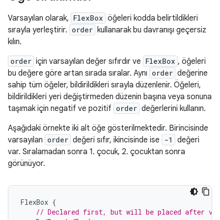
Varsayılan olarak,
FlexBox
öğeleri kodda belirtildikleri
sırayla yerleştirir.
order
kullanarak bu davranışı geçersiz
kılın.
order
için varsayılan değer sıfırdır ve
FlexBox
, öğeleri
bu değere göre artan sırada sıralar. Aynı
order
değerine
sahip tüm öğeler, bildirildikleri sırayla düzenlenir. Öğeleri,
bildirildikleri yeri değiştirmeden düzenin başına veya sonuna
taşımak için negatif ve pozitif
order
değerlerini kullanın.
Aşağıdaki örnekte iki alt öğe gösterilmektedir. Birincisinde
varsayılan
order
değeri sıfır, ikincisinde ise
-1
değeri
var. Sıralamadan sonra 1. çocuk, 2. çocuktan sonra
görünüyor.
FlexBox
{
// Declared first, but will be placed after vi