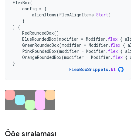
FlexBox
(
config
=
{
alignItems
(
FlexAlignItems
.
Start
)
}
)
{
RedRoundedBox
()
BlueRoundedBox
(
modifier
=
Modifier
.
flex
{
alig
GreenRoundedBox
(
modifier
=
Modifier
.
flex
{
ali
PinkRoundedBox
(
modifier
=
Modifier
.
flex
{
alig
OrangeRoundedBox
(
modifier
=
Modifier
.
flex
{
al
}
FlexBoxSnippets
.
kt
Öğe sıralaması