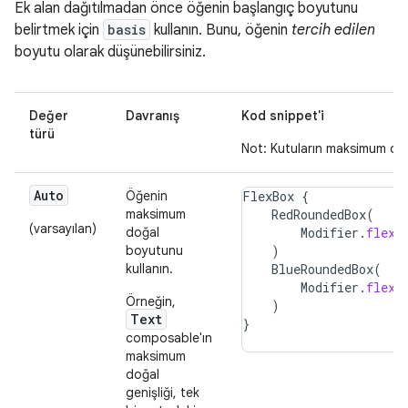
Ek alan dağıtılmadan önce öğenin başlangıç boyutunu
belirtmek için
basis
kullanın. Bunu, öğenin
tercih edilen
boyutu olarak düşünebilirsiniz.
Değer
Davranış
Kod snippet'i
türü
Not: Kutuların maksimum d
Auto
Öğenin
FlexBox
{
maksimum
RedRoundedBox
(
(varsayılan)
doğal
Modifier
.
flex
boyutunu
)
kullanın.
BlueRoundedBox
(
Modifier
.
flex
Örneğin,
)
Text
}
composable'ın
maksimum
doğal
genişliği, tek