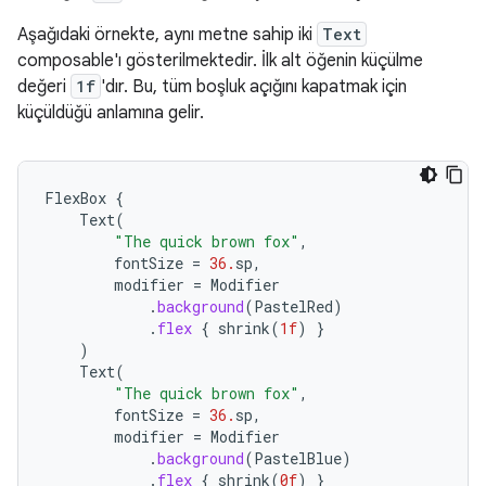
Aşağıdaki örnekte, aynı metne sahip iki
Text
composable'ı gösterilmektedir. İlk alt öğenin küçülme
değeri
1f
'dır. Bu, tüm boşluk açığını kapatmak için
küçüldüğü anlamına gelir.
FlexBox
{
Text
(
"The quick brown fox"
,
fontSize
=
36.
sp
,
modifier
=
Modifier
.
background
(
PastelRed
)
.
flex
{
shrink
(
1f
)
}
)
Text
(
"The quick brown fox"
,
fontSize
=
36.
sp
,
modifier
=
Modifier
.
background
(
PastelBlue
)
.
flex
{
shrink
(
0f
)
}