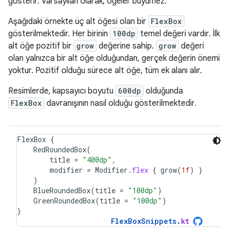
gösterir. Varsayılan olarak, öğeler büyümez.
Aşağıdaki örnekte üç alt öğesi olan bir
FlexBox
gösterilmektedir. Her birinin
100dp
temel değeri vardır. İlk
alt öğe pozitif bir
grow
değerine sahip.
grow
değeri
olan yalnızca bir alt öğe olduğundan, gerçek değerin önemi
yoktur. Pozitif olduğu sürece alt öğe, tüm ek alanı alır.
Resimlerde, kapsayıcı boyutu
600dp
olduğunda
FlexBox
davranışının nasıl olduğu gösterilmektedir.
FlexBox
{
RedRoundedBox
(
title
=
"400dp"
,
modifier
=
Modifier
.
flex
{
grow
(
1f
)
}
)
BlueRoundedBox
(
title
=
"100dp"
)
GreenRoundedBox
(
title
=
"100dp"
)
}
FlexBoxSnippets
.
kt