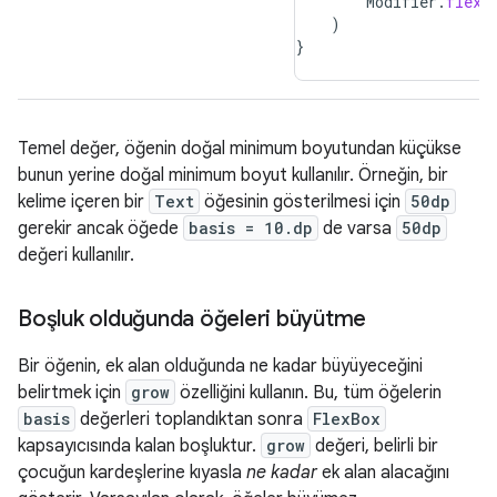
Modifier
.
flex
)
}
Temel değer, öğenin doğal minimum boyutundan küçükse
bunun yerine doğal minimum boyut kullanılır. Örneğin, bir
kelime içeren bir
Text
öğesinin gösterilmesi için
50dp
gerekir ancak öğede
basis = 10.dp
de varsa
50dp
değeri kullanılır.
Boşluk olduğunda öğeleri büyütme
Bir öğenin, ek alan olduğunda ne kadar büyüyeceğini
belirtmek için
grow
özelliğini kullanın. Bu, tüm öğelerin
basis
değerleri toplandıktan sonra
FlexBox
kapsayıcısında kalan boşluktur.
grow
değeri, belirli bir
çocuğun kardeşlerine kıyasla
ne kadar
ek alan alacağını