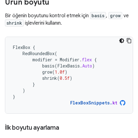
Ürün boyutu
Bir öğenin boyutunu kontrol etmek için
basis
,
grow
ve
shrink
işlevlerini kullanın.
FlexBox
{
RedRoundedBox
(
modifier
=
Modifier
.
flex
{
basis
(
FlexBasis
.
Auto
)
grow
(
1.0f
)
shrink
(
0.5f
)
}
)
}
FlexBoxSnippets
.
kt
İlk boyutu ayarlama