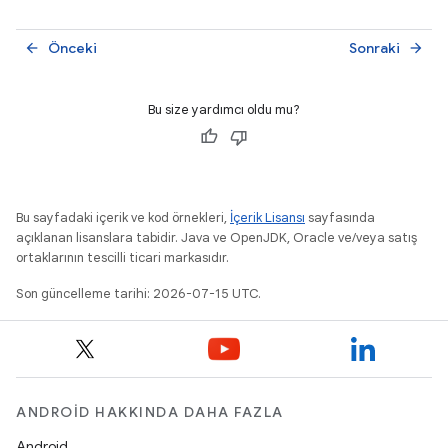
Önceki
Sonraki
arrow_back
arrow_forward
Bu size yardımcı oldu mu?
Bu sayfadaki içerik ve kod örnekleri,
İçerik Lisansı
sayfasında
açıklanan lisanslara tabidir. Java ve OpenJDK, Oracle ve/veya satış
ortaklarının tescilli ticari markasıdır.
Son güncelleme tarihi: 2026-07-15 UTC.
ANDROID HAKKINDA DAHA FAZLA
Android