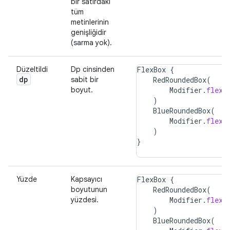
bir satırdaki
tüm
metinlerinin
genişliğidir
(sarma yok).
Düzeltildi
Dp cinsinden
FlexBox
{
dp
sabit bir
RedRoundedBox
(
boyut.
Modifier
.
flex
)
BlueRoundedBox
(
Modifier
.
flex
)
}
Yüzde
Kapsayıcı
FlexBox
{
boyutunun
RedRoundedBox
(
yüzdesi.
Modifier
.
flex
)
BlueRoundedBox
(