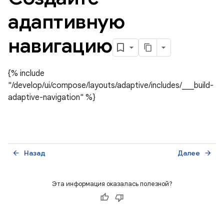
адаптивную
навигацию
{% include
"/develop/ui/compose/layouts/adaptive/includes/___build-
adaptive-navigation" %}
Назад
Далее
arrow_back
arrow_forward
Эта информация оказалась полезной?