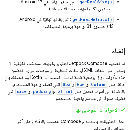
getRealSize()
: تم إيقافها نهائيًا في Android 12
(المستوى 31 لواجهة برمجة التطبيقات)
getRealMetrics()
: تم إيقافها نهائيًا في Android
12 (المستوى 31 لواجهة برمجة التطبيقات)
إنشاء
تم تصميم Jetpack Compose لتطوير واجهات مستخدم تكيُّفية. لا
يحتوي على ملفات XML أو ملفات تخطيط أو مؤهلات موارد. تتضمّن
هذه الأدوات دوال برمجية قابلة للإنشاء تستند إلى Kotlin ولا تحتفظ بأي
حالة، مثل
Column
و
Row
و
Box
التي تصف واجهة المستخدم،
بالإضافة إلى أدوات تعديل مثل
offset
و
padding
و
size
التي
تضيف سلوكًا إلى عناصر واجهة المستخدم.
‫✓ الإجراءات الموصى بها
إنشاء التطبيقات باستخدام Compose ننصحك بالاطّلاع على آخر
الميزات والإصدارات.