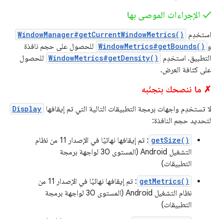
‫✓ الإجراءات الموصى بها
استخدِم
WindowManager#getCurrentWindowMetrics()
و
WindowMetrics#getBounds()
للحصول على حجم نافذة
التطبيق. استخدِم
WindowMetrics#getDensity()
للحصول
على كثافة العرض.
✗ ما ننصحك بتجنّبه
لا تستخدِم واجهات برمجة التطبيقات التالية التي تم إيقافها
Display
لتحديد حجم النافذة:
getSize()
: تم إيقافها نهائيًا في الإصدار 11 من نظام
التشغيل Android (المستوى 30 لواجهة برمجة
التطبيقات)
getMetrics()
: تم إيقافها نهائيًا في الإصدار 11 من
نظام التشغيل Android (المستوى 30 لواجهة برمجة
التطبيقات)