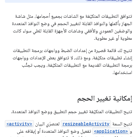
تتوافق التطبيقات المتكيّفة مع الشاشات بجميع أحجامها، مثل شاشة
الجهاز بأكملها والنوافذ القابلة لتغيير الحجم في وضع النوافذ المتعددة
والوضعَين العمودي والأفقي وشاشات الأجهزة القابلة للطي سواء كانت
مطوية أو غير مطوية.
تتيح لك قائمة قصيرة من إعدادات الضبط وواجهات برمجة التطبيقات
إنشاء تطبيقات متكيّفة. ومع ذلك، لا تتوافق بعض الإعدادات وواجهات
برمجة التطبيقات القديمة مع التطبيقات المتكيّفة، ويجب تجنُّب
استخدامها.
إمكانية تغيير الحجم
تتيح التطبيقات المتكيّفة تغيير حجم التطبيق ووضع النوافذ المتعددة.
تتيح السمة
resizeableActivity
لعنصرَي البيان
<activity>
و
<application>
تفعيل وضع النوافذ المتعددة أو إيقافه على