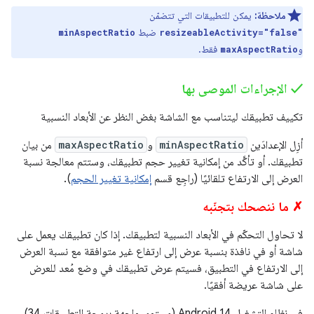
ملاحظة:
يمكن للتطبيقات التي تتضمّن
ضبط
minAspectRatio
resizeableActivity="false"
و
فقط.
maxAspectRatio
‫✓ الإجراءات الموصى بها
تكييف تطبيقك ليتناسب مع الشاشة بغض النظر عن الأبعاد النسبية
أزِل الإعدادَين
minAspectRatio
و
maxAspectRatio
من بيان
تطبيقك. أو تأكَّد من إمكانية تغيير حجم تطبيقك، وستتم معالجة نسبة
العرض إلى الارتفاع تلقائيًا (راجِع قسم
إمكانية تغيير الحجم
).
✗ ما ننصحك بتجنّبه
لا تحاول التحكّم في الأبعاد النسبية لتطبيقك. إذا كان تطبيقك يعمل على
شاشة أو في نافذة بنسبة عرض إلى ارتفاع غير متوافقة مع نسبة العرض
إلى الارتفاع في التطبيق، فسيتم عرض تطبيقك في وضع مُعد للعرض
على شاشة عريضة أفقيًا.
في نظام التشغيل Android 14 (مستوى واجهة برمجة التطبيقات 34)