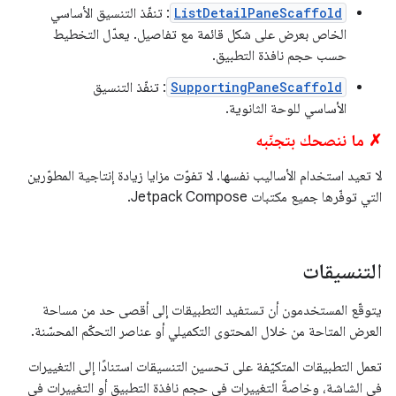
ListDetailPaneScaffold
: تنفّذ التنسيق الأساسي
الخاص بعرض على شكل قائمة مع تفاصيل. يعدّل التخطيط
حسب حجم نافذة التطبيق.
SupportingPaneScaffold
: تنفّذ التنسيق
الأساسي للوحة الثانوية.
✗ ما ننصحك بتجنّبه
لا تعيد استخدام الأساليب نفسها. لا تفوّت مزايا زيادة إنتاجية المطوّرين
التي توفّرها جميع مكتبات Jetpack Compose.
التنسيقات
يتوقّع المستخدمون أن تستفيد التطبيقات إلى أقصى حد من مساحة
العرض المتاحة من خلال المحتوى التكميلي أو عناصر التحكّم المحسّنة.
تعمل التطبيقات المتكيّفة على تحسين التنسيقات استنادًا إلى التغييرات
في الشاشة، وخاصةً التغييرات في حجم نافذة التطبيق أو التغييرات في