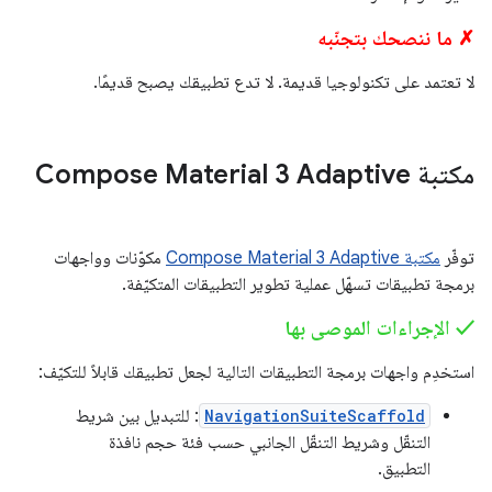
✗ ما ننصحك بتجنّبه
لا تعتمد على تكنولوجيا قديمة. لا تدع تطبيقك يصبح قديمًا.
مكتبة Compose Material 3 Adaptive
توفّر
مكتبة Compose Material 3 Adaptive
مكوّنات وواجهات
برمجة تطبيقات تسهّل عملية تطوير التطبيقات المتكيّفة.
‫✓ الإجراءات الموصى بها
استخدِم واجهات برمجة التطبيقات التالية لجعل تطبيقك قابلاً للتكيّف:
NavigationSuiteScaffold
: للتبديل بين شريط
التنقّل وشريط التنقّل الجانبي حسب فئة حجم نافذة
التطبيق.