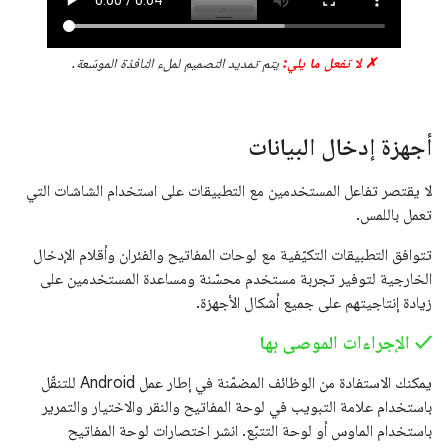
✗ لا تفعل ما يلي:
يتم تمديد التصميم لملء النافذة الموسّعة.
أجهزة إدخال البيانات
لا يقتصر تفاعل المستخدمين مع التطبيقات على استخدام الشاشات التي
تعمل باللمس.
تتوافق التطبيقات التكيّفية مع لوحات المفاتيح والفئران وأقلام الإدخال
الخارجية لتوفير تجربة مستخدم محسّنة ومساعدة المستخدمين على
زيادة إنتاجيتهم على جميع أشكال الأجهزة.
‫✓ الإجراءات الموصى بها
يمكنك الاستفادة من الوظائف المضمّنة في إطار عمل Android للتنقّل
باستخدام علامة التبويب في لوحة المفاتيح والنقر والاختيار والتمرير
باستخدام الماوس أو لوحة التتبّع. انشر اختصارات لوحة المفاتيح