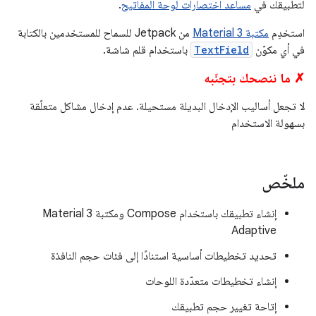
لتطبيقك في
مساعد اختصارات لوحة المفاتيح
.
استخدِم
مكتبة Material 3
من Jetpack للسماح للمستخدمين بالكتابة
في أي مكوّن
TextField
باستخدام قلم شاشة.
✗ ما ننصحك بتجنّبه
لا تجعل أساليب الإدخال البديلة مستحيلة. عدم إدخال مشاكل متعلّقة
بسهولة الاستخدام
ملخّص
إنشاء تطبيقك باستخدام Compose ومكتبة Material 3
Adaptive
تحديد تخطيطات أساسية استنادًا إلى فئات حجم النافذة
إنشاء تخطيطات متعدّدة اللوحات
إتاحة تغيير حجم تطبيقك