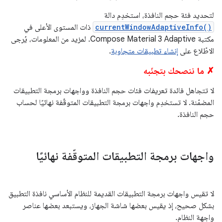
لتحديد فئة حجم النافذة، استخدِم دالة
currentWindowAdaptiveInfo()
ذات المستوى الأعلى في
مكتبة Compose Material 3 Adaptive. لمزيد من المعلومات، يُرجى
الاطّلاع على
إنشاء تطبيقات متجاوبة
.
✗ ما ننصحك بتجنّبه
لا تتجاهل فائدة تعريفات فئات حجم النافذة وواجهات برمجة التطبيقات
المضمّنة. لا تستخدِم واجهات برمجة التطبيقات المتوقّفة نهائيًا لحساب
حجم النافذة.
واجهات برمجة التطبيقات المتوقّفة نهائيًا
لا تقيس واجهات برمجة التطبيقات القديمة للنظام الأساسي نافذة التطبيق
بشكل صحيح، إذ يقيس بعضها شاشة الجهاز، ويستبعد بعضها عناصر
واجهة النظام.