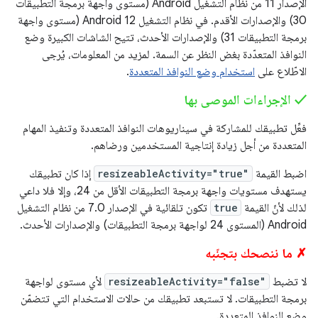
الإصدار 11 من نظام التشغيل Android (مستوى واجهة برمجة التطبيقات
30) والإصدارات الأقدم. في نظام التشغيل Android 12 (مستوى واجهة
برمجة التطبيقات 31) والإصدارات الأحدث، تتيح الشاشات الكبيرة وضع
النوافذ المتعدّدة بغض النظر عن السمة. لمزيد من المعلومات، يُرجى
الاطّلاع على
استخدام وضع النوافذ المتعددة
.
‫✓ الإجراءات الموصى بها
فعِّل تطبيقك للمشاركة في سيناريوهات النوافذ المتعددة وتنفيذ المهام
المتعددة من أجل زيادة إنتاجية المستخدمين ورضاهم.
اضبط القيمة
resizeableActivity="true"
إذا كان تطبيقك
يستهدف مستويات واجهة برمجة التطبيقات الأقل من 24، وإلا فلا داعي
لذلك لأنّ القيمة
true
تكون تلقائية في الإصدار 7.0 من نظام التشغيل
Android (المستوى 24 لواجهة برمجة التطبيقات) والإصدارات الأحدث.
✗ ما ننصحك بتجنّبه
لا تضبط
resizeableActivity="false"
لأي مستوى لواجهة
برمجة التطبيقات. لا تستبعد تطبيقك من حالات الاستخدام التي تتضمّن
وضع النوافذ المتعددة.