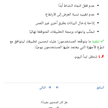
عدم قفل اتجاه النشاط أبدًا
عدم تقييد نسبة العرض إلى الارتفاع
إتاحة إدخال البيانات بطرق أخرى غير اللمس
تجنُّب واجهات برمجة التطبيقات المتوقفة نهائيًا
✓ تنفيذ
ما يتوقّعه المستخدمون: عليك تحسين تطبيقك ليتوافق مع
تنوّع الأجهزة التي يعتمد عليها المستخدمون يوميًا.
✗ لا
تنتظر. ابدأ اليوم.
السابق
التالي
arrow_forward
arrow_back
هل كان المحتوى مفيدًا؟