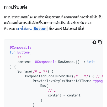
การปรับแต่ง
การประกอบคอมโพเนนต์ระดับสูงจากบล็อกขนาดเล็กจะช่วยให้ปรับ
แต่งคอมโพเนนต์ได้ง่ายขึ้นมากหากจำเป็น ตัวอย่างเช่น ลอง
พิจารณา
การใช้งาน
Button
ที่เลเยอร์ Material มีให้
@Composable
fun
Button
(
// …
content
:
@Composable
RowScope
.()
-
>
Unit
)
{
Surface
(
/* … */
)
{
CompositionLocalProvider
(
/* … */
)
{
// se
ProvideTextStyle
(
MaterialTheme
.
typogra
Row
(
// …
content
=
content
)
}