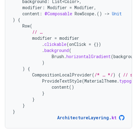
background
:
List<Color>
,
modifier
:
Modifier
=
Modifier
,
content
:
@Composable
RowScope
.()
-
>
Unit
)
{
Row
(
// …
modifier
=
modifier
.
clickable
(
onClick
=
{})
.
background
(
Brush
.
horizontalGradient
(
backgroun
)
)
{
CompositionLocalProvider
(
/* … */
)
{
// se
ProvideTextStyle
(
MaterialTheme
.
typogra
content
()
}
}
}
}
ArchitectureLayering
.
kt