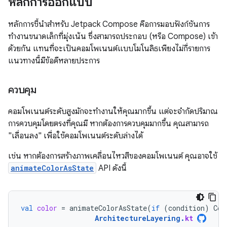
หลักการออกแบบ
หลักการชี้นำสำหรับ Jetpack Compose คือการมอบฟังก์ชันการ
ทำงานขนาดเล็กที่มุ่งเน้น ซึ่งสามารถประกอบ (หรือ Compose) เข้า
ด้วยกัน แทนที่จะเป็นคอมโพเนนต์แบบโมโนลิธเพียงไม่กี่รายการ
แนวทางนี้มีข้อดีหลายประการ
ควบคุม
คอมโพเนนต์ระดับสูงมักจะทำงานให้คุณมากขึ้น แต่จะจำกัดปริมาณ
การควบคุมโดยตรงที่คุณมี หากต้องการควบคุมมากขึ้น คุณสามารถ
"เลื่อนลง" เพื่อใช้คอมโพเนนต์ระดับล่างได้
เช่น หากต้องการสร้างภาพเคลื่อนไหวสีของคอมโพเนนต์ คุณอาจใช้
animateColorAsState
API ดังนี้
val
color
=
animateColorAsState
(
if
(
condition
)
Col
ArchitectureLayering
.
kt