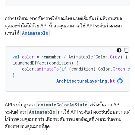
อย่างไรก็ตาม หากต้องการให้คอมโพเนนต์เริ่มต้นเป็นสีเทาเสมอ
คุณจะทำไม่ได้ด้วย API นี้ แต่คุณสามารถใช้ API ระดับล่างลงมา
แทนได้
Animatable
val
color
=
remember
{
Animatable
(
Color
.
Gray
)
}
LaunchedEffect
(
condition
)
{
color
.
animateTo
(
if
(
condition
)
Color
.
Green
els
}
ArchitectureLayering
.
kt
API ระดับสูงกว่า
animateColorAsState
สร้างขึ้นจาก API
ระดับต่ำกว่า
Animatable
การใช้ API ระดับล่างจะซับซ้อนกว่า แต่
ให้การควบคุมมากกว่า เลือกระดับการแยกข้อมูลที่เหมาะกับความ
ต้องการของคุณมากที่สุด