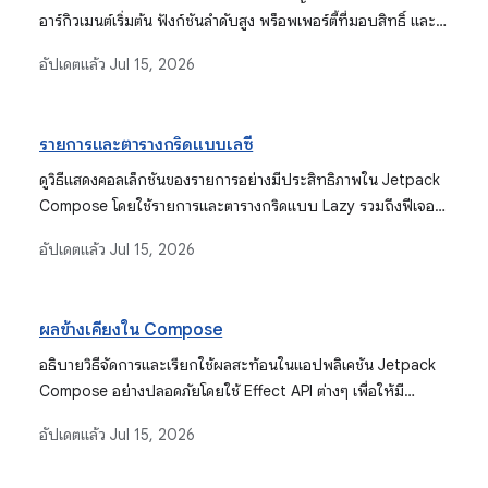
อาร์กิวเมนต์เริ่มต้น ฟังก์ชันลำดับสูง พร็อพเพอร์ตี้ที่มอบสิทธิ์ และ
โครูทีน ซึ่งเป็นพื้นฐานสำหรับการเขียนโค้ด Jetpack Compose ที่
อัปเดตแล้ว
Jul 15, 2026
มีประสิทธิภาพและเป็นสำนวน
รายการและตารางกริดแบบเลซี
ดูวิธีแสดงคอลเล็กชันของรายการอย่างมีประสิทธิภาพใน Jetpack
Compose โดยใช้รายการและตารางกริดแบบ Lazy รวมถึงฟีเจอร์
ต่างๆ เช่น คีย์รายการ ภาพเคลื่อนไหว ส่วนหัวแบบติดหนึบ การ
อัปเดตแล้ว
Jul 15, 2026
จัดการตำแหน่งการเลื่อน และการผสานรวมไลบรารีการแบ่งหน้า
ผลข้างเคียงใน Compose
อธิบายวิธีจัดการและเรียกใช้ผลสะท้อนในแอปพลิเคชัน Jetpack
Compose อย่างปลอดภัยโดยใช้ Effect API ต่างๆ เพื่อให้มี
ลักษณะการทำงานที่คาดการณ์ได้มากขึ้นและการจัดการวงจรที่
อัปเดตแล้ว
Jul 15, 2026
เหมาะสม