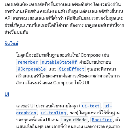
เลเยอร์แต่ละเลเยอร์สร้างขึ้นจากเลเยอร์ระดับล่าง โดยรวมฟังก์ชัน
การทำงานเพื่อสร้าง คอมโพเนนต์ระดับสูง แต่ละเลเยอร์สร้างขึ้นบน
API สาธารณะของเลเยอร์ที่ต่ำกว่า เพื่อยืนยันขอบเขตของโมดูลและ
ช่วยให้คุณแทนที่เลเยอร์ใดก็ได้หาก ต้องการ มาดูเลเยอร์เหล่านี้จาก
ล่างขึ้นบนกัน
รันไทม์
โมดูลนี้จะอธิบายพื้นฐานของรันไทม์ Compose เช่น
remember
mutableStateOf
คำอธิบายประกอบ
@Composable
และ
SideEffect
คุณอาจพิจารณา
สร้างเลเยอร์นี้โดยตรงหากต้องการเพียงความสามารถในการ
จัดการโครงสร้างของ Compose ไม่ใช่ UI
UI
เลเยอร์ UI ประกอบด้วยหลายโมดูล (
ui-text
,
ui-
graphics
,
ui-tooling
, ฯลฯ) โมดูลเหล่านี้ใช้พื้นฐาน
ของชุดเครื่องมือ UI เช่น
LayoutNode
,
Modifier
, ตัว
แฮนเดิลอินพุต เลย์เอาต์ที่กำหนดเอง และการวาด คุณอาจ