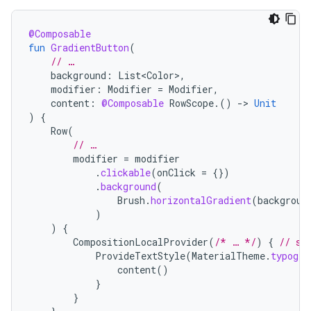
@Composable
fun
GradientButton
(
// …
background
:
List<Color>
,
modifier
:
Modifier
=
Modifier
,
content
:
@Composable
RowScope
.()
-
>
Unit
)
{
Row
(
// …
modifier
=
modifier
.
clickable
(
onClick
=
{})
.
background
(
Brush
.
horizontalGradient
(
backgroun
)
)
{
CompositionLocalProvider
(
/* … */
)
{
// se
ProvideTextStyle
(
MaterialTheme
.
typogra
content
()
}
}