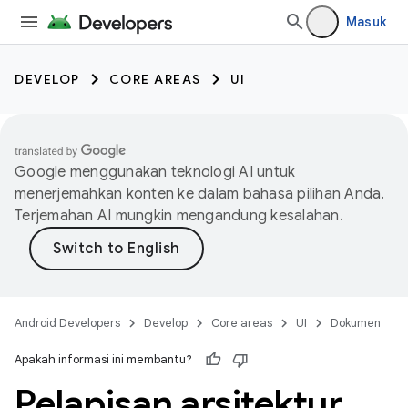
Masuk
DEVELOP
CORE AREAS
UI
Google menggunakan teknologi AI untuk
menerjemahkan konten ke dalam bahasa pilihan Anda.
Terjemahan AI mungkin mengandung kesalahan.
Android Developers
Develop
Core areas
UI
Dokumen
Apakah informasi ini membantu?
Pelapisan arsitektur