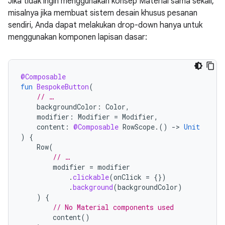
Jika tidak ingin menggunakan konsep Material sama sekali,
misalnya jika membuat sistem desain khusus pesanan
sendiri, Anda dapat melakukan drop-down hanya untuk
menggunakan komponen lapisan dasar:
@Composable
fun
BespokeButton
(
// …
backgroundColor
:
Color
,
modifier
:
Modifier
=
Modifier
,
content
:
@Composable
RowScope
.()
-
>
Unit
)
{
Row
(
// …
modifier
=
modifier
.
clickable
(
onClick
=
{})
.
background
(
backgroundColor
)
)
{
// No Material components used
content
()