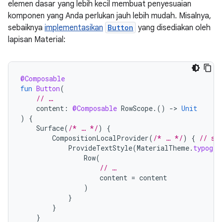
elemen dasar yang lebih kecil membuat penyesuaian
komponen yang Anda perlukan jauh lebih mudah. Misalnya,
sebaiknya
implementasikan
Button
yang disediakan oleh
lapisan Material:
@Composable
fun
Button
(
// …
content
:
@Composable
RowScope
.()
-
>
Unit
)
{
Surface
(
/* … */
)
{
CompositionLocalProvider
(
/* … */
)
{
// se
ProvideTextStyle
(
MaterialTheme
.
typogra
Row
(
// …
content
=
content
)
}
}
}